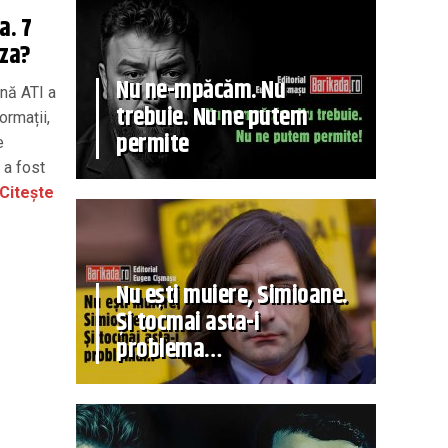
a. 7
uza?
Nu ne-mpăcăm. Nu
rnă ATI a
trebuie. Nu ne putem
ormații,
permite
e
 a fost
Citește
Nu ești muiere, Simioane.
Și tocmai asta-i
problema…