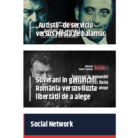
„Autiștii” de serviciu
versus Mesia de balamuc
Suverani în genunchi!
România versus iluzia
libertății de a alege
Social Network