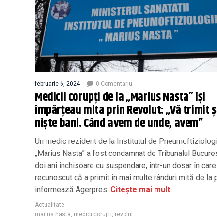
februarie 6, 2024
0 Comentariu
Medicii corupţi de la „Marius Nasta” îşi
împărţeau mita prin Revolut: „Vă trimit ş
nişte bani. Când avem de unde, avem”
Un medic rezident de la Institutul de Pneumoftiziolog
„Marius Nasta” a fost condamnat de Tribunalul Bucureş
doi ani închisoare cu suspendare, într-un dosar în care
recunoscut că a primit în mai multe rânduri mită de la p
informează Agerpres.
Citește mai mult
Actualitate
marius nasta
,
medici corupti
,
revolut