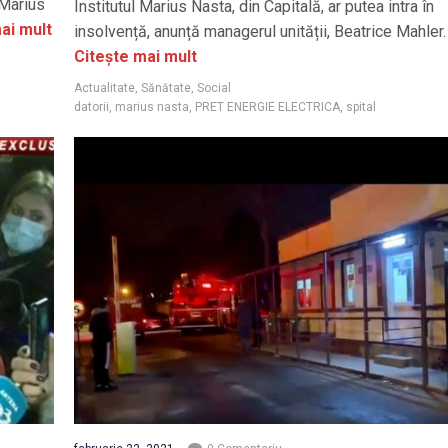
“Marius
Institutul Marius Nasta, din Capitală, ar putea intra în
ai mult
insolvență, anunță managerul unității, Beatrice Mahler.
Citește mai mult
Actualitate
,
Sănătate
,
Social
datorii
,
marius nasta
,
PRET ENERGIE ELECTRICA
,
spital