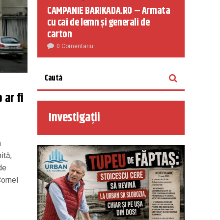
CAMPANIE BARIKADA.RO – Armata
cu cai de lemn și generali de
carton
0 Comentariu
 ar fi
Investigații
n
ită,
de
Cornel