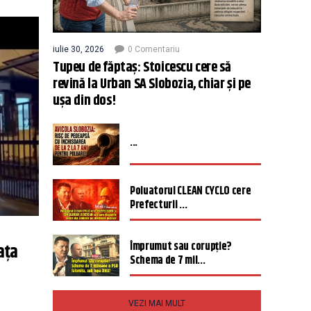
iulie 30, 2026
0 Comentariu
Tupeu de făptaș: Stoicescu cere să
revină la Urban SA Slobozia, chiar și pe
ușa din dos!
...
Poluatorul CLEAN CYCLO cere
Prefecturii ...
Împrumut sau corupție?
ața
Schema de 7 mil...
VEZI MAI MULT