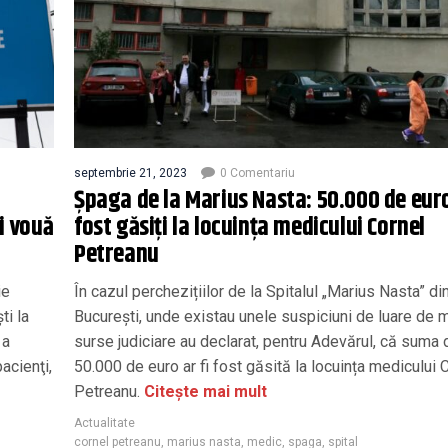
septembrie 21, 2023
0 Comentariu
Șpaga de la Marius Nasta: 50.000 de euro
i vouă
fost găsiți la locuința medicului Cornel
Petreanu
ie
În cazul perchezițiilor de la Spitalul „Marius Nasta” di
ti la
București, unde existau unele suspiciuni de luare de m
 a
surse judiciare au declarat, pentru Adevărul, că suma 
acienţi,
50.000 de euro ar fi fost găsită la locuința medicului 
Petreanu.
Citește mai mult
Actualitate
cornel petreanu
,
marius nasta
,
medic
,
spaga
,
spital