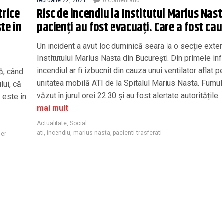
februarie 22, 2021
0 Comentariu
trice
Risc de incendiu la Institutul Marius Nast
te în
pacienți au fost evacuați. Care a fost ca
Un incident a avut loc duminică seara la o secție exte
Institutului Marius Nasta din București. Din primele inf
incendiul ar fi izbucnit din cauza unui ventilator aflat p
ă, când
unitatea mobilă ATI de la Spitalul Marius Nasta. Fumul
lui, că
văzut în jurul orei 22.30 și au fost alertate autoritățile.
a este în
mai mult
Actualitate
,
Social
ati
,
incendiu
,
marius nasta
,
pacienti trasferati
ier