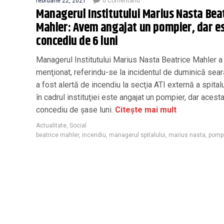
februarie 22, 2021
0 Comentariu
Managerul Institutului Marius Nasta Bea
Mahler: Avem angajat un pompier, dar es
concediu de 6 luni
Managerul Institutului Marius Nasta Beatrice Mahler a
menţionat, referindu-se la incidentul de duminică sear
a fost alertă de incendiu la secţia ATI externă a spitalu
în cadrul instituţiei este angajat un pompier, dar acest
concediu de şase luni.
Citește mai mult
Actualitate
,
Social
beatrice mahler
,
incendiu
,
managerul spitalului
,
marius nasta
,
pomp