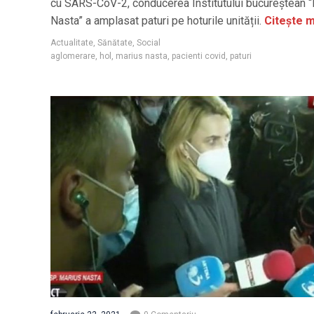
cu SARS-CoV-2, conducerea Institutului bucureștean 
Nasta” a amplasat paturi pe hoturile unității.
Citește m
Actualitate
,
Sănătate
,
Social
aglomerare
,
hol
,
marius nasta
,
pacienti covid
,
paturi