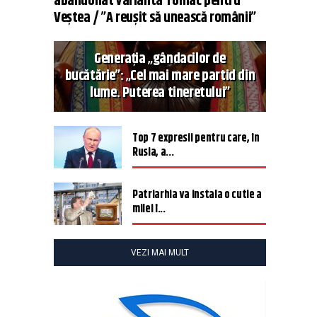
abandonat varianta Tomac pentru
Veștea / ”A reușit să unească românii”
Generația „gândacilor de
bucătărie”: „Cel mai mare partid din
lume. Puterea tineretului”
Top 7 expresii pentru care, în
Rusia, a...
Patriarhia va instala o cutie a
milei î...
VEZI MAI MULT