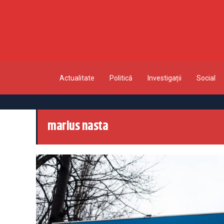
Actualitate
Politică
Investigații
Social
marius nasta