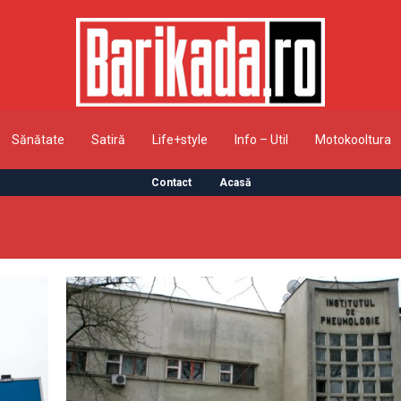
Sănătate
Satiră
Life+style
Info – Util
Motokooltura
Contact
Acasă