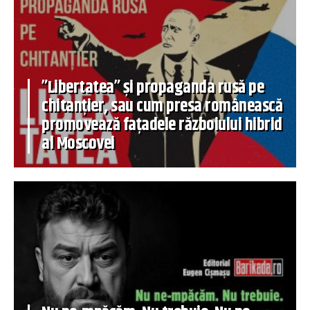
”Libertatea” și propaganda rusă pe
chitanțier, sau cum presa românească
promovează fațadele războiului hibrid
al Moscovei