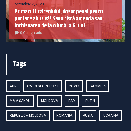
octombrie 7, 2023
Primarul Urziceniului, dosar penal pentru
purtare abuzivă! Sava riscă amenda sau
închisoarea de la o lună la 6 luni
0 Comentariu
Tags
AUR
CALIN GEORGESCU
COVID
IALOMITA
MAIA SANDU
MOLDOVA
PSD
PUTIN
REPUBLICA MOLDOVA
ROMANIA
RUSIA
UCRAINA