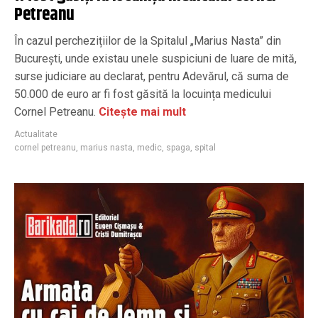
Petreanu
În cazul perchezițiilor de la Spitalul „Marius Nasta” din
București, unde existau unele suspiciuni de luare de mită,
surse judiciare au declarat, pentru Adevărul, că suma de
50.000 de euro ar fi fost găsită la locuința medicului
Cornel Petreanu.
Citește mai mult
Actualitate
cornel petreanu
,
marius nasta
,
medic
,
spaga
,
spital