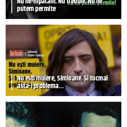
Nu ne-mpăcăm. Nu trebuie. Nu ne
putem permite
Nu ești muiere, Simioane. Și tocmai
asta-i problema…