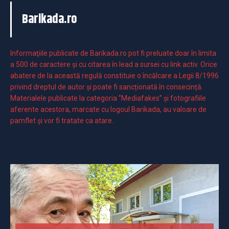
Barikada.ro
Informaţiile publicate de Barikada.ro pot fi preluate doar în limita
a 500 de caractere şi cu citarea în lead a sursei cu link activ. Orice
abatere de la această regulă constituie o încălcare a Legii 8/1996
privind dreptul de autor și poate fi sancționată în consecință.
Materialele publicate la categoria ”Mediafakes” și fotografiile
aferente acestora, marcate cu logoul Barikada, au valoare de
pamflet și vor fi tratate ca atare.