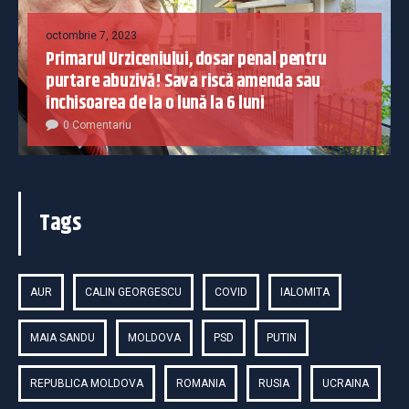
octombrie 7, 2023
Primarul Urziceniului, dosar penal pentru
purtare abuzivă! Sava riscă amenda sau
închisoarea de la o lună la 6 luni
0 Comentariu
Tags
AUR
CALIN GEORGESCU
COVID
IALOMITA
MAIA SANDU
MOLDOVA
PSD
PUTIN
REPUBLICA MOLDOVA
ROMANIA
RUSIA
UCRAINA