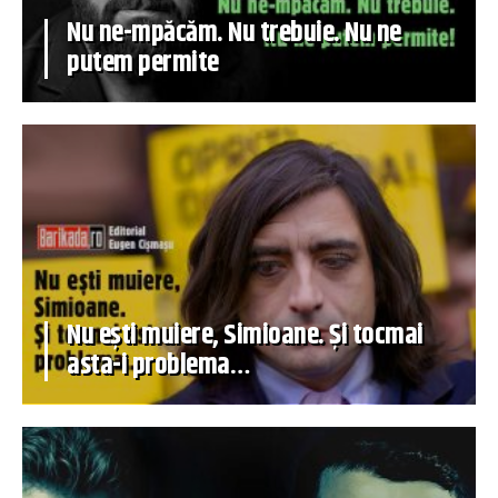
Nu ne-mpăcăm. Nu trebuie. Nu ne
putem permite
Nu ești muiere, Simioane. Și tocmai
asta-i problema…