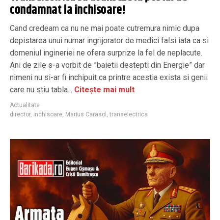
condamnat la închisoare!
Cand credeam ca nu ne mai poate cutremura nimic dupa
depistarea unui numar ingrijorator de medici falsi iata ca si
domeniul ingineriei ne ofera surprize la fel de neplacute.
Ani de zile s-a vorbit de ”baietii destepti din Energie” dar
nimeni nu si-ar fi inchipuit ca printre acestia exista si genii
care nu stiu tabla...
Citește mai mult
Actualitate
director
,
inchisoare
,
Marius Carasol
,
transelectrica