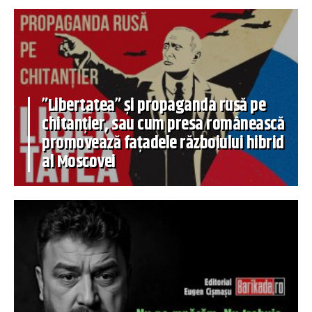
”Libertatea” și propaganda rusă pe
chitanțier, sau cum presa românească
promovează fațadele războiului hibrid
al Moscovei