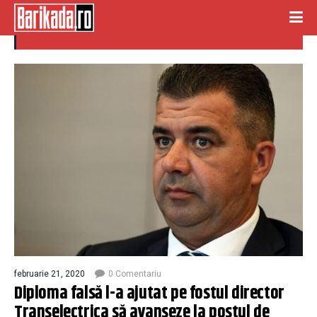
Marius Carasol
februarie 21, 2020
0 Comentariu
Diploma falsă l-a ajutat pe fostul director
Transelectrica să avanseze la postul de