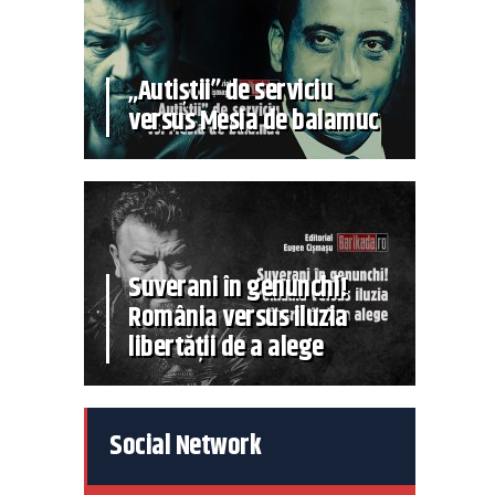
„Autiștii” de serviciu
versus Mesia de balamuc
Suverani în genunchi!
România versus iluzia
libertății de a alege
Social Network