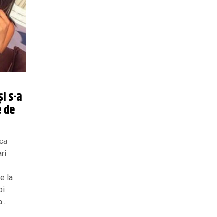
și s-a
e de
ica
ri
e la
oi
...