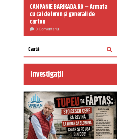
CAMPANIE BARIKADA.RO – Armata
cu cai de lemn și generali de
carton
0 Comentariu
Investigații