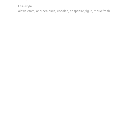
Life+style
alexia eram
,
andreea esca
,
cocalari
,
despartire
,
figuri
,
mario fresh