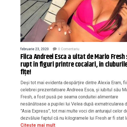
februarie 23, 2020
0 Comentariu
Fiica Andreei Esca a uitat de Mario Fresh 
rupt în figuri printre cocalari, în cluburil
fiţe!
Deși tot mai evidenta despărțire dintre Alexia Eram, fi
celebrei prezentatoare Andreea Esca, și iubitul său Ma
Fresh, a fost pusă pe seama conduitei alimentare
nesănătoase a pupilei lui Velea după exmatricularea d
”Asia Express”, tot mai multe voci din anturajul celor d
dezvăluie faptul că nu kilogramele lui Fresh ar fi stat la
Citește mai mult