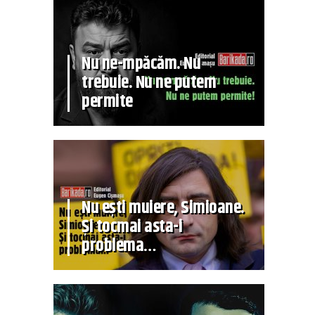
Nu ne-mpăcăm. Nu
trebuie. Nu ne putem
permite
Nu ești muiere, Simioane.
Și tocmai asta-i
problema…