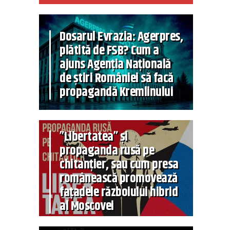
Dosarul Evrazia: Agerpres,
plătită de FSB? Cum a
ajuns Agenția Națională
de știri României să facă
propagandă Kremlinului
”Libertatea” și
propaganda rusă pe
chitanțier, sau cum presa
românească promovează
fațadele războiului hibrid
al Moscovei