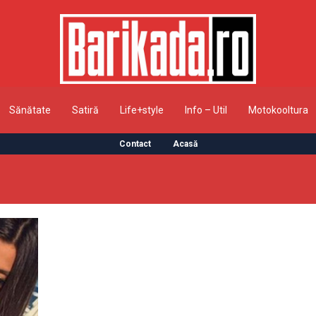
Sănătate
Satiră
Life+style
Info – Util
Motokooltura
Contact
Acasă