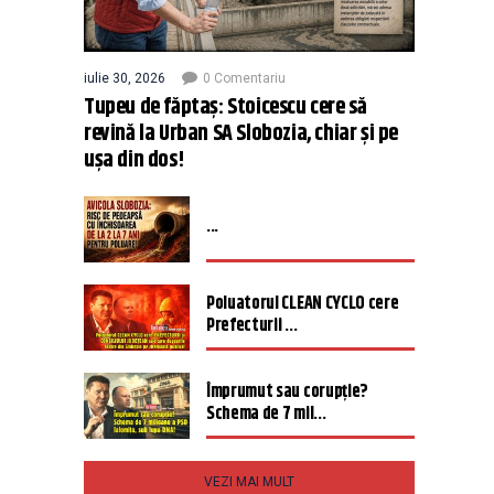
iulie 30, 2026
0 Comentariu
Tupeu de făptaș: Stoicescu cere să
revină la Urban SA Slobozia, chiar și pe
ușa din dos!
...
Poluatorul CLEAN CYCLO cere
Prefecturii ...
Împrumut sau corupție?
Schema de 7 mil...
VEZI MAI MULT