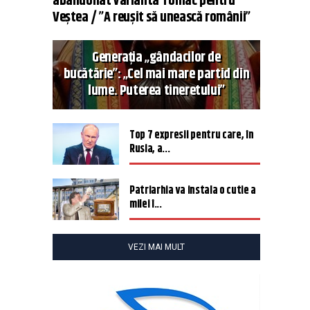
abandonat varianta Tomac pentru
Veștea / ”A reușit să unească românii”
Generația „gândacilor de
bucătărie”: „Cel mai mare partid din
lume. Puterea tineretului”
Top 7 expresii pentru care, în
Rusia, a...
Patriarhia va instala o cutie a
milei î...
VEZI MAI MULT