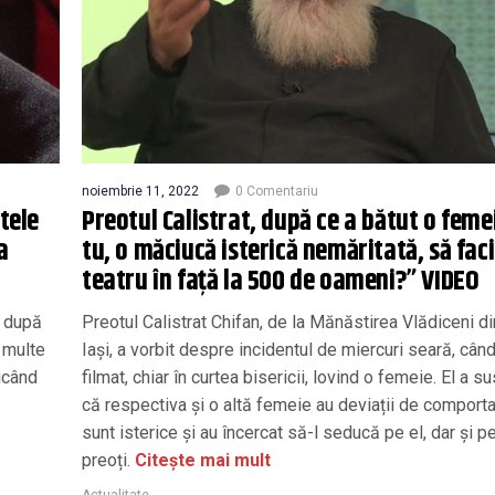
noiembrie 11, 2022
0 Comentariu
tele
Preotul Calistrat, după ce a bătut o femei
a
tu, o măciucă isterică nemăritată, să faci
teatru în față la 500 de oameni?” VIDEO
, după
Preotul Calistrat Chifan, de la Mănăstirea Vlădiceni di
i multe
Iași, a vorbit despre incidentul de miercuri seară, când
icând
filmat, chiar în curtea bisericii, lovind o femeie. El a su
că respectiva și o altă femeie au deviații de comport
sunt isterice și au încercat să-l seducă pe el, dar și pe
preoți.
Citește mai mult
Actualitate