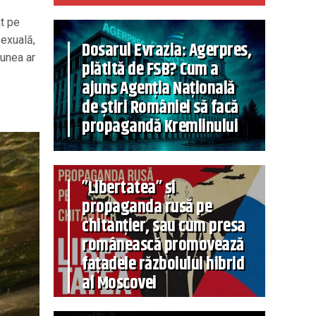
at pe
sexuală,
Dosarul Evrazia: Agerpres,
iunea ar
plătită de FSB? Cum a
ajuns Agenția Națională
de știri României să facă
propagandă Kremlinului
”Libertatea” și
propaganda rusă pe
chitanțier, sau cum presa
românească promovează
fațadele războiului hibrid
al Moscovei