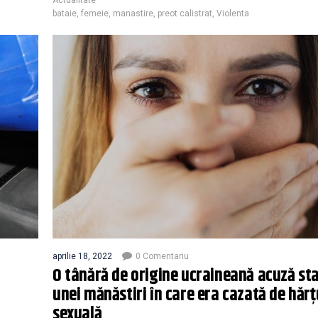
bataie
,
femeie
,
manastire
,
preot calistrat
,
Violenta
aprilie 18, 2022
0 Comentariu
O tânără de origine ucraineană acuză sta
unei mănăstiri în care era cazată de hărț
sexuală