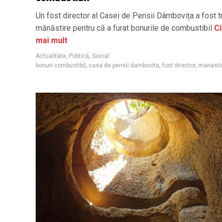
Un fost director al Casei de Pensii Dâmbovița a fost t
mănăstire pentru că a furat bonurile de combustibil
Ci
mai mult
Actualitate
,
Politică
,
Social
bonuri combustibil
,
casa de pensii dambovita
,
fost director
,
manasti