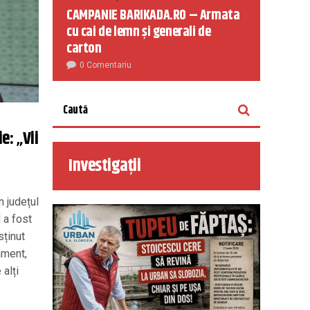
CAMPANIE BARIKADA.RO – Armata
cu cai de lemn și generali de
carton
0 Comentariu
e: „Vii
Investigații
n județul
 a fost
sținut
ament,
 alți