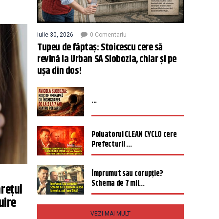
iulie 30, 2026
0 Comentariu
Tupeu de făptaș: Stoicescu cere să
revină la Urban SA Slobozia, chiar și pe
ușa din dos!
...
Poluatorul CLEAN CYCLO cere
Prefecturii ...
Împrumut sau corupție?
Schema de 7 mil...
rețul
uire
VEZI MAI MULT