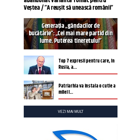
abandonat varianta Tomac pentru
Veștea / ”A reușit să unească românii”
Generația „gândacilor de
bucătărie”: „Cel mai mare partid din
lume. Puterea tineretului”
Top 7 expresii pentru care, în
Rusia, a...
Patriarhia va instala o cutie a
milei î...
VEZI MAI MULT