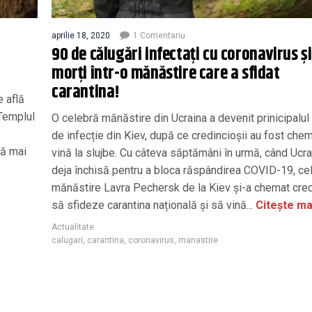
aprilie 18, 2020
1 Comentariu
90 de călugări infectați cu coronavirus și
morți într-o mănăstire care a sfidat
carantina!
 află
“Templul
O celebră mănăstire din Ucraina a devenit prinicipalul
de infecție din Kiev, după ce credincioșii au fost che
ră mai
vină la slujbe. Cu câteva săptămâni în urmă, când Ucra
deja închisă pentru a bloca răspândirea COVID-19, ce
mănăstire Lavra Pechersk de la Kiev și-a chemat cred
să sfideze carantina națională și să vină...
Citește ma
Actualitate
calugari
,
carantina
,
coronavirus
,
manastire