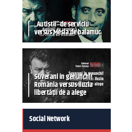
„Autiștii” de serviciu
versus Mesia de balamuc
Suverani în genunchi!
România versus iluzia
libertății de a alege
Social Network