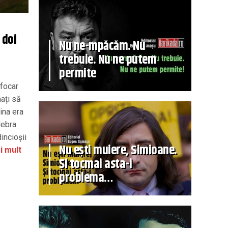
 doi
Nu ne-mpăcăm. Nu
trebuie. Nu ne putem
permite
 focar
mați să
ina era
lebra
incioșii
Nu ești muiere, Simioane.
i mult
Și tocmai asta-i
problema…