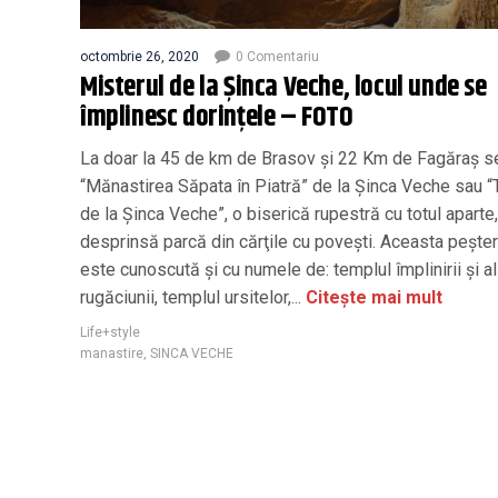
octombrie 26, 2020
0 Comentariu
Misterul de la Şinca Veche, locul unde se
împlinesc dorinţele – FOTO
La doar la 45 de km de Brasov şi 22 Km de Fagăraş se
“Mănastirea Săpata în Piatră” de la Şinca Veche sau 
de la Şinca Veche”, o biserică rupestră cu totul aparte,
desprinsă parcă din cărţile cu poveşti. Aceasta peşte
este cunoscută şi cu numele de: templul împlinirii şi al
rugăciunii, templul ursitelor,...
Citește mai mult
Life+style
manastire
,
SINCA VECHE