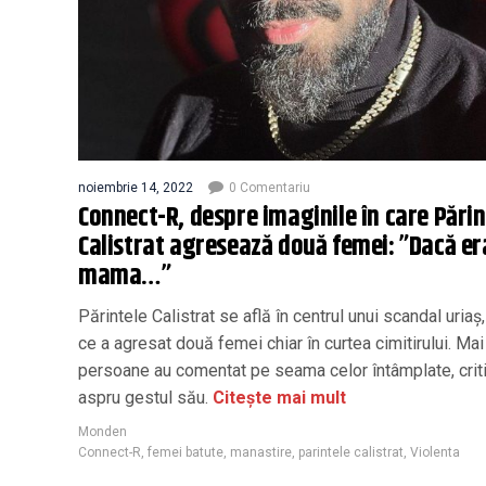
noiembrie 14, 2022
0 Comentariu
Connect-R, despre imaginile în care Părin
Calistrat agresează două femei: ”Dacă er
mama…”
Părintele Calistrat se află în centrul unui scandal uriaș
ce a agresat două femei chiar în curtea cimitirului. Ma
persoane au comentat pe seama celor întâmplate, crit
aspru gestul său.
Citește mai mult
Monden
Connect-R
,
femei batute
,
manastire
,
parintele calistrat
,
Violenta