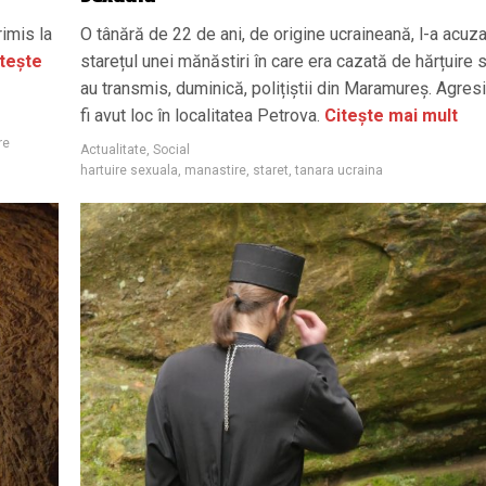
rimis la
O tânără de 22 de ani, de origine ucraineană, l-a acuz
tește
starețul unei mănăstiri în care era cazată de hărțuire 
au transmis, duminică, polițiștii din Maramureș. Agres
fi avut loc în localitatea Petrova.
Citește mai mult
re
Actualitate
,
Social
hartuire sexuala
,
manastire
,
staret
,
tanara ucraina