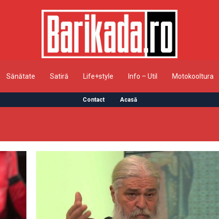
Sănătate
Satiră
Life+style
Info – Util
Motokooltura
Contact
Acasă