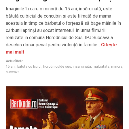
Imaginile în care o minoră de 15 ani, însărcinată, este
bătută cu biciul de concubin și este filmată de mama
acestuia în timp ce bărbatul o forțează să bage mâinile în
cărbunii aprinși au șocat internetul. În urma filmării
realizate în comuna Horodnicul de Sus, IPJ Suceava a
deschis dosar penal pentru violenţă în familie...
Citește
mai mult
Actualitate
15 ani
,
batuta cu biciul
,
horodniculde sus
,
insarcinata
,
maltratata
,
minora
,
suceava