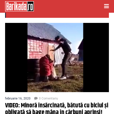
maltratata
februarie 16, 2020
0 Comentariu
VIDEO: Minoră însărcinată, bătută cu biciul și
obligată să bage mâna în cărbuni aprinşi!