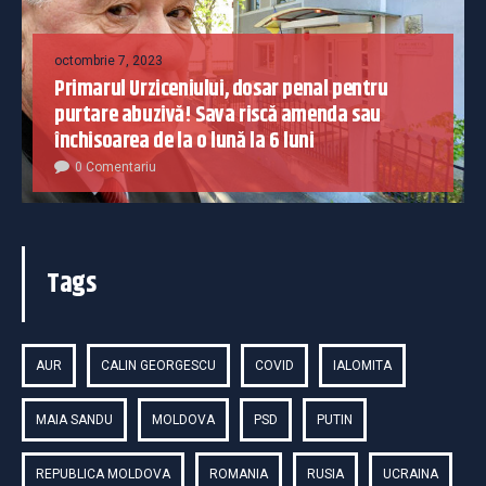
octombrie 7, 2023
Primarul Urziceniului, dosar penal pentru
purtare abuzivă! Sava riscă amenda sau
închisoarea de la o lună la 6 luni
0 Comentariu
Tags
AUR
CALIN GEORGESCU
COVID
IALOMITA
MAIA SANDU
MOLDOVA
PSD
PUTIN
REPUBLICA MOLDOVA
ROMANIA
RUSIA
UCRAINA