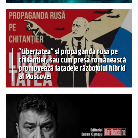
”Libertatea” și propaganda rusă pe
chitanțier, sau cum presa românească
promovează fațadele războiului hibrid
al Moscovei