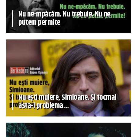
Nu ne-mpăcăm. Nu trebuie. Nu ne
putem permite
Nu ești muiere, Simioane. Și tocmai
asta-i problema…