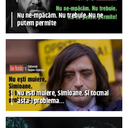
Nu ne-mpăcăm. Nu trebuie. Nu ne
putem permite
Nu ești muiere, Simioane. Și tocmai
asta-i problema…