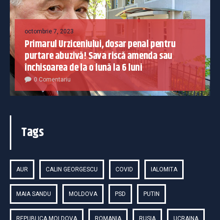
octombrie 7, 2023
Primarul Urziceniului, dosar penal pentru
purtare abuzivă! Sava riscă amenda sau
închisoarea de la o lună la 6 luni
0 Comentariu
Tags
AUR
CALIN GEORGESCU
COVID
IALOMITA
MAIA SANDU
MOLDOVA
PSD
PUTIN
REPUBLICA MOLDOVA
ROMANIA
RUSIA
UCRAINA