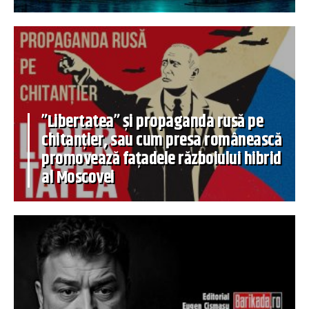
”Libertatea” și propaganda rusă pe
chitanțier, sau cum presa românească
promovează fațadele războiului hibrid
al Moscovei