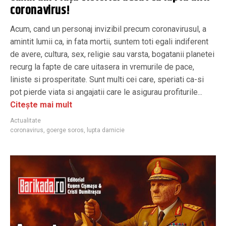
coronavirus!
Acum, cand un personaj invizibil precum coronavirusul, a
amintit lumii ca, in fata mortii, suntem toti egali indiferent
de avere, cultura, sex, religie sau varsta, bogatanii planetei
recurg la fapte de care uitasera in vremurile de pace,
liniste si prosperitate. Sunt multi cei care, speriati ca-si
pot pierde viata si angajatii care le asigurau profiturile...
Citește mai mult
Actualitate
coronavirus
,
goerge soros
,
lupta darnicie