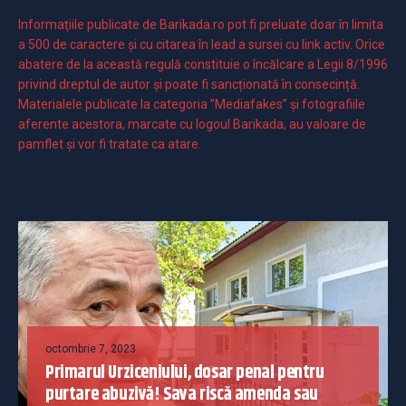
Informaţiile publicate de Barikada.ro pot fi preluate doar în limita
a 500 de caractere şi cu citarea în lead a sursei cu link activ. Orice
abatere de la această regulă constituie o încălcare a Legii 8/1996
privind dreptul de autor și poate fi sancționată în consecință.
Materialele publicate la categoria ”Mediafakes” și fotografiile
aferente acestora, marcate cu logoul Barikada, au valoare de
pamflet și vor fi tratate ca atare.
octombrie 7, 2023
Primarul Urziceniului, dosar penal pentru
purtare abuzivă! Sava riscă amenda sau