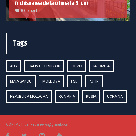
închisoarea de la o lună la 6 luni
0 Comentariu
Tags
AUR
CALIN GEORGESCU
COVID
IALOMITA
MAIA SANDU
MOLDOVA
PSD
PUTIN
REPUBLICA MOLDOVA
ROMANIA
RUSIA
UCRAINA
CONTACT: barikadanews@gmail.com