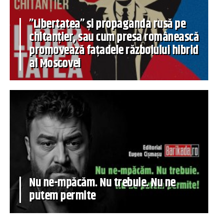
”Libertatea” și propaganda rusă pe
chitanțier, sau cum presa românească
promovează fațadele războiului hibrid
al Moscovei
Nu ne-mpăcăm. Nu trebuie. Nu ne
putem permite