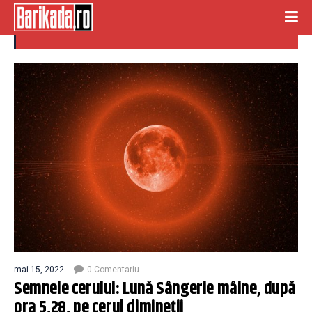
luna sangerie
mai 15, 2022
0 Comentariu
Semnele cerului: Lună Sângerie mâine, după
ora 5,28, pe cerul dimineții