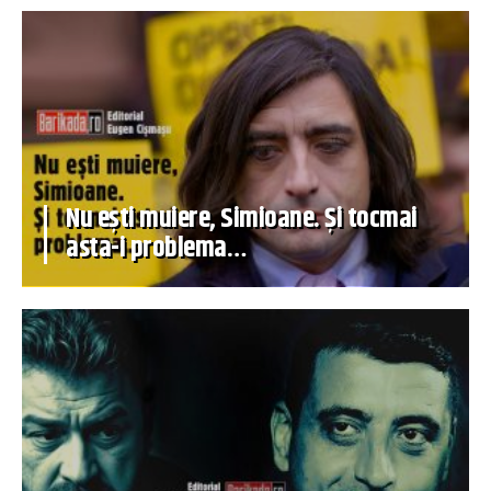
Nu ești muiere, Simioane. Și tocmai
asta-i problema…