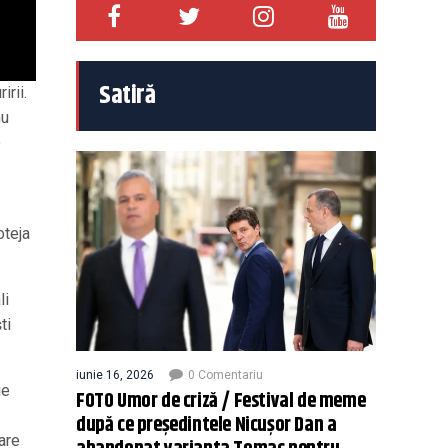
Satiră
rii.
hu
o
oteja
li
ti
iunie 16, 2026
0 Comentariu
ie
FOTO Umor de criză / Festival de meme
după ce președintele Nicușor Dan a
are