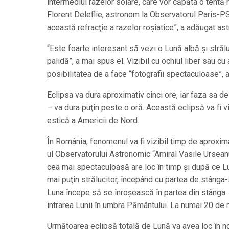
intermediul razelor solare, care vor căpăta o tentă 
Florent Deleflie, astronom la Observatorul Paris-PS
această refracţie a razelor roşiatice”, a adăugat as
“Este foarte interesant să vezi o Lună albă şi străl
palidă”, a mai spus el. Vizibil cu ochiul liber sau cu
posibilitatea de a face “fotografii spectaculoase”, 
Eclipsa va dura aproximativ cinci ore, iar faza sa d
– va dura puţin peste o oră. Această eclipsă va fi v
estică a Americii de Nord.
În România, fenomenul va fi vizibil timp de aproxima
ul Observatorului Astronomic “Amiral Vasile Urseanu
cea mai spectaculoasă are loc în timp şi după ce L
mai puţin strălucitor, începând cu partea de stânga
Luna începe să se înroşească în partea din stânga.
intrarea Lunii în umbra Pământului. La numai 20 de 
Următoarea eclipsă totală de Lună va avea loc în noi