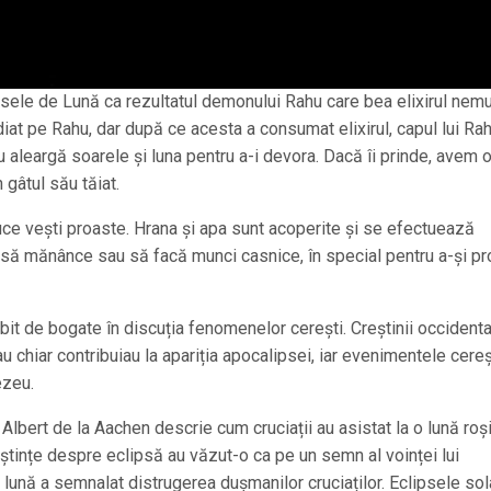
ele de Lună ca rezultatul demonului Rahu care bea elixirul nemuri
at pe Rahu, dar după ce acesta a consumat elixirul, capul lui Ra
 aleargă soarele și luna pentru a-i devora. Dacă îi prinde, avem 
 gâtul său tăiat.
uce vești proaste. Hrana și apa sunt acoperite și se efectuează
e să mănânce sau să facă munci casnice, în special pentru a-și pr
it de bogate în discuția fenomenelor cerești. Creștinii occidenta
 chiar contribuiau la apariția apocalipsei, iar evenimentele cereș
ezeu.
lbert de la Aachen descrie cum cruciații au asistat la o lună roș
ștințe despre eclipsă au văzut-o ca pe un semn al voinței lui
lună a semnalat distrugerea dușmanilor cruciaților. Eclipsele sol