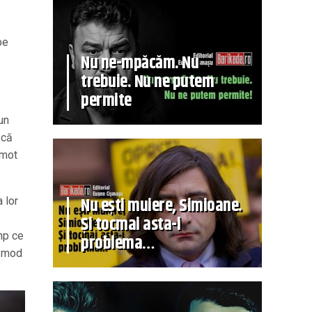
pe
Nu ne-mpăcăm. Nu
trebuie. Nu ne putem
permite
 un
 că
omot
Nu ești muiere, Simioane.
 lor
Și tocmai asta-i
mp ce
problema…
n mod