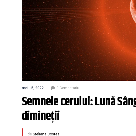
mai 15, 2022
0 Comentariu
Semnele cerului: Lună Sânge
dimineții
de
Steliana Costea