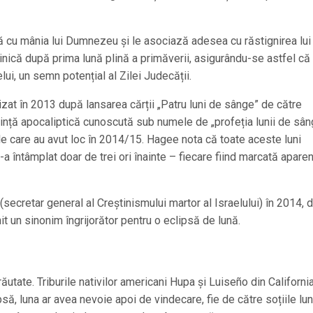
nă cu mânia lui Dumnezeu și le asociază adesea cu răstignirea lui
nică după prima lună plină a primăverii, asigurându-se astfel că
ui, un semn potențial al Zilei Judecății.
izat în 2013 după lansarea cărții „Patru luni de sânge” de către
nță apocaliptică cunoscută sub numele de „profeția lunii de sân
le care au avut loc în 2014/15. Hagee nota că toate aceste luni
-a întâmplat doar de trei ori înainte – fiecare fiind marcată apare
cretar general al Creștinismului martor al Israelului) în 2014, d
it un sinonim îngrijorător pentru o eclipsă de lună.
utate. Triburile nativilor americani Hupa și Luiseño din Californi
, luna ar avea nevoie apoi de vindecare, fie de către soțiile lunii