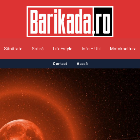
Sănătate
Satiră
Life+style
Info – Util
Motokooltura
Contact
Acasă