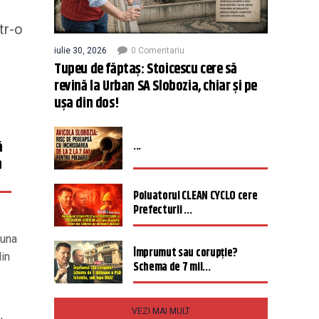
tr-o
iulie 30, 2026
0 Comentariu
Tupeu de făptaș: Stoicescu cere să
revină la Urban SA Slobozia, chiar și pe
ușa din dos!
ă
...
n
Poluatorul CLEAN CYCLO cere
Prefecturii ...
Luna
Împrumut sau corupție?
din
Schema de 7 mil...
VEZI MAI MULT