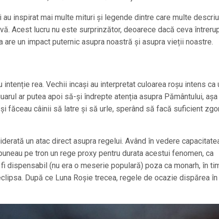
i au inspirat mai multe mituri și legende dintre care multe descriu
ivă. Acest lucru nu este surprinzător, deoarece dacă ceva întreru
eva are un impact puternic asupra noastră și asupra vieții noastre.
cu intenție rea. Vechii incași au interpretat culoarea roșu intens ca
guarul ar putea apoi să-și îndrepte atenția asupra Pământului, așa
i și făceau câinii să latre și să urle, sperând să facă suficient zg
erată un atac direct asupra regelui. Având în vedere capacitatea
 puneau pe tron un rege proxy pentru durata acestui fenomen, ca
a fi dispensabil (nu era o meserie populară) poza ca monarh, în ti
eclipsa. După ce Luna Roșie trecea, regele de ocazie dispărea î