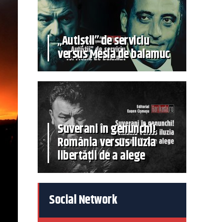
„Autiștii” de serviciu
versus Mesia de balamuc
Suverani în genunchi!
România versus iluzia
libertății de a alege
Social Network