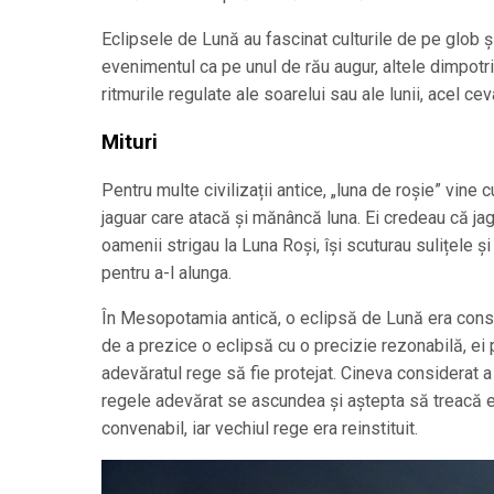
Eclipsele de Lună au fascinat culturile de pe glob ș
evenimentul ca pe unul de rău augur, altele dimpotr
ritmurile regulate ale soarelui sau ale lunii, acel c
Mituri
Pentru multe civilizații antice, „luna de roșie” vine 
jaguar care atacă și mănâncă luna. Ei credeau că ja
oamenii strigau la Luna Roși, își scuturau sulițele ș
pentru a-l alunga.
În Mesopotamia antică, o eclipsă de Lună era consid
de a prezice o eclipsă cu o precizie rezonabilă, ei
adevăratul rege să fie protejat. Cineva considerat 
regele adevărat se ascundea și aștepta să treacă 
convenabil, iar vechiul rege era reinstituit.