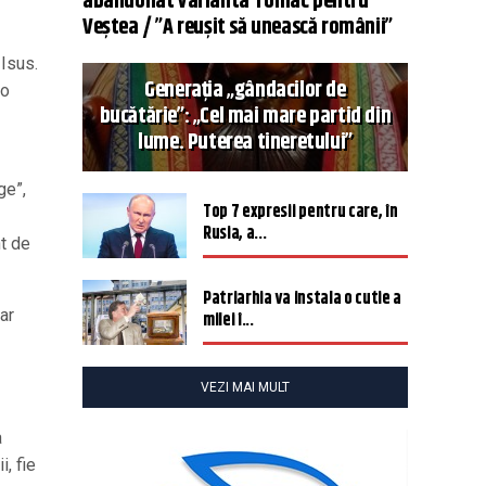
abandonat varianta Tomac pentru
Veștea / ”A reușit să unească românii”
 Isus.
Generația „gândacilor de
 o
bucătărie”: „Cel mai mare partid din
lume. Puterea tineretului”
ge”,
Top 7 expresii pentru care, în
Rusia, a...
nt de
Patriarhia va instala o cutie a
ar
milei î...
VEZI MAI MULT
a
, fie