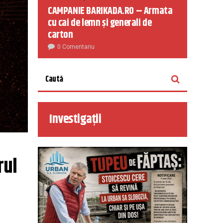
CAMPANIE BARIKADA.RO – Armata
cu cai de lemn și generali de
carton
0 Comentariu
Investigații
ul 