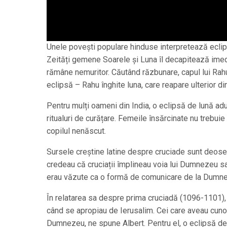
Unele povești populare hinduse interpretează eclips
Zeități gemene Soarele și Luna îl decapitează imedi
rămâne nemuritor. Căutând răzbunare, capul lui Rahu
eclipsă – Rahu înghite luna, care reapare ulterior din
Pentru mulți oameni din India, o eclipsă de lună ad
ritualuri de curățare. Femeile însărcinate nu trebui
copilul nenăscut.
Sursele creștine latine despre cruciade sunt deoseb
credeau că cruciații împlineau voia lui Dumnezeu sau
erau văzute ca o formă de comunicare de la Dumn
În relatarea sa despre prima cruciadă (1096-1101), A
când se apropiau de Ierusalim. Cei care aveau cuno
Dumnezeu, ne spune Albert. Pentru el, o eclipsă de 