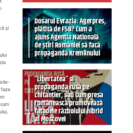
t
n
Dosarul Evrazia: Agerpres,
plătită de FSB? Cum a
că şi
ajuns Agenția Națională
de știri României să facă
propagandă Kremlinului
ului
sta
”Libertatea” și
site-
propaganda rusă pe
 faza
chitanțier, sau cum presa
eni
românească promovează
ă cum
fațadele războiului hibrid
lui,
al Moscovei