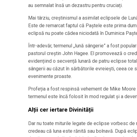
au semnalat însă un dezastru pentru cruciați.
Mai târziu, creștinismul a asimilat eclipsele de Lu
Este de remarcat faptul că Paștele este prima dumi
eclipsă nu poate cădea niciodată în Duminica Paștel
Într-adevăr, termenul „lună sângerie” a fost popular
pastorul creștin John Hagee. El promovează o credi
evidențiind o secvență lunară de patru eclipse tota
sângerii au căzut în sărbătorile evreiești, ceea ce s
evenimente proaste.
Profeția a fost respinsă vehement de Mike Moore (se
termenul este încă folosit în mod regulat și a deven
Alții cer iertare Divinității
Dar nu toate miturile legate de eclipse vorbesc de ră
credeau că luna este rănită sau bolnavă. După eclipsă