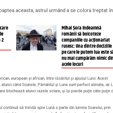
oaptea aceasta, astrul urmând a se colora treptat în
 care
Mihai Şora îndeamnă
le
românii să boicoteze
a 2
companiile cu acţionariat
rusesc: Una dintre deciziile
pe care le putem lua este s
nu mai cumpărăm nimic di
acele locuri
rican, european şi african, între răsăritul şi apusul Lunii. Acest
tunci când Soarele, Pământul şi Luna sunt perfect aliniate, iar 
care blochează atunci razele solare, şi îşi pierde puţin câte puţin 
continuă să trimită spre Lună o parte din lumina Soarelui, prin