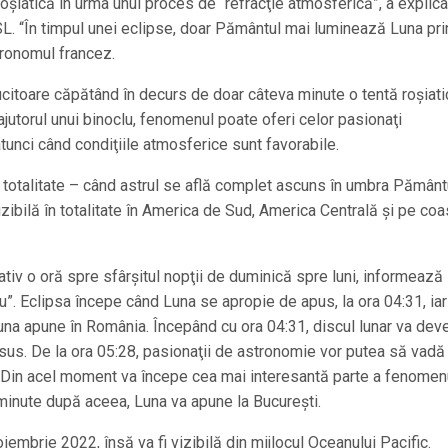
roşiatică în urma unui proces de “refracţie atmosferică”, a explica
L. “În timpul unei eclipse, doar Pământul mai luminează Luna pri
tronomul francez.
ucitoare căpătând în decurs de doar câteva minute o tentă roşiati
 ajutorul unui binoclu, fenomenul poate oferi celor pasionaţi
atunci când condiţiile atmosferice sunt favorabile.
e totalitate – când astrul se află complet ascuns în umbra Pământ
izibilă în totalitate în America de Sud, America Centrală şi pe coa
tiv o oră spre sfârşitul nopţii de duminică spre luni, informează 
”. Eclipsa începe când Luna se apropie de apus, la ora 04:31, iar
una apune în România. Începând cu ora 04:31, discul lunar va dev
-sus. De la ora 05:28, pasionaţii de astronomie vor putea să vad
 Din acel moment va începe cea mai interesantă parte a fenomenu
minute după aceea, Luna va apune la Bucureşti.
embrie 2022, însă va fi vizibilă din mijlocul Oceanului Pacific.