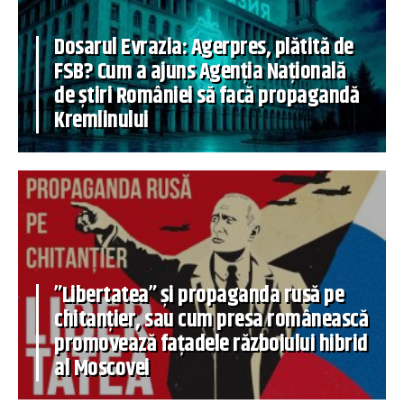
Dosarul Evrazia: Agerpres, plătită de
FSB? Cum a ajuns Agenția Națională
de știri României să facă propagandă
Kremlinului
”Libertatea” și propaganda rusă pe
chitanțier, sau cum presa românească
promovează fațadele războiului hibrid
al Moscovei