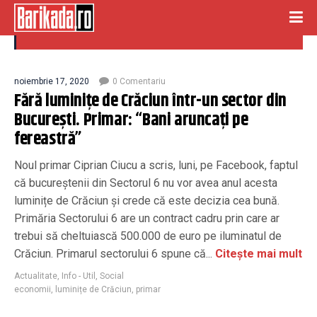
luminițe de Crăciun
noiembrie 17, 2020
0 Comentariu
Fără luminițe de Crăciun într-un sector din
București. Primar: “Bani aruncați pe
fereastră”
Noul primar Ciprian Ciucu a scris, luni, pe Facebook, faptul
că bucureștenii din Sectorul 6 nu vor avea anul acesta
luminițe de Crăciun și crede că este decizia cea bună.
Primăria Sectorului 6 are un contract cadru prin care ar
trebui să cheltuiască 500.000 de euro pe iluminatul de
Crăciun. Primarul sectorului 6 spune că...
Citește mai mult
Actualitate
,
Info - Util
,
Social
economii
,
luminițe de Crăciun
,
primar