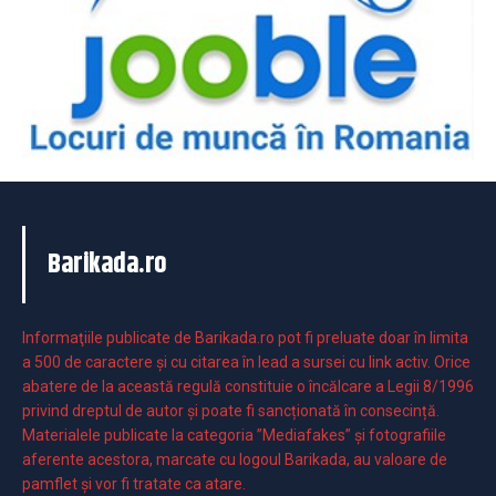
Barikada.ro
Informaţiile publicate de Barikada.ro pot fi preluate doar în limita
a 500 de caractere şi cu citarea în lead a sursei cu link activ. Orice
abatere de la această regulă constituie o încălcare a Legii 8/1996
privind dreptul de autor și poate fi sancționată în consecință.
Materialele publicate la categoria ”Mediafakes” și fotografiile
aferente acestora, marcate cu logoul Barikada, au valoare de
pamflet și vor fi tratate ca atare.