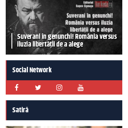
Suverani în genunchi! România versus
iluzia libertății de a alege
Social Network
Satiră