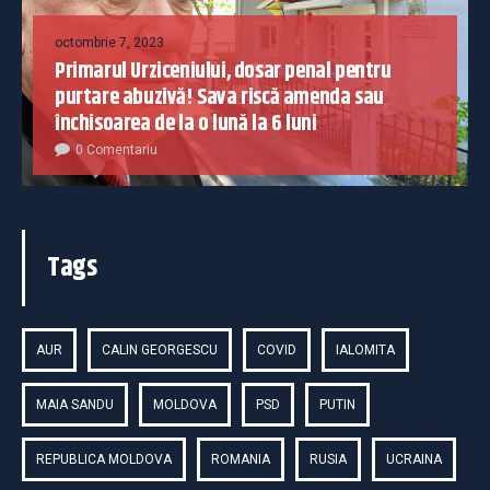
octombrie 7, 2023
Primarul Urziceniului, dosar penal pentru
purtare abuzivă! Sava riscă amenda sau
închisoarea de la o lună la 6 luni
0 Comentariu
Tags
AUR
CALIN GEORGESCU
COVID
IALOMITA
MAIA SANDU
MOLDOVA
PSD
PUTIN
REPUBLICA MOLDOVA
ROMANIA
RUSIA
UCRAINA