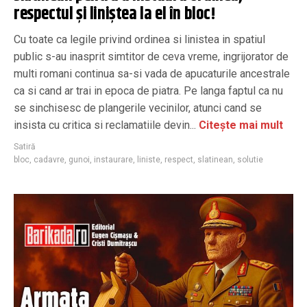
respectul și liniștea la el în bloc!
Cu toate ca legile privind ordinea si linistea in spatiul
public s-au inasprit simtitor de ceva vreme, ingrijorator de
multi romani continua sa-si vada de apucaturile ancestrale
ca si cand ar trai in epoca de piatra. Pe langa faptul ca nu
se sinchisesc de plangerile vecinilor, atunci cand se
insista cu critica si reclamatiile devin...
Citește mai mult
Satiră
bloc
,
cadavre
,
gunoi
,
instaurare
,
liniste
,
respect
,
slatinean
,
solutie