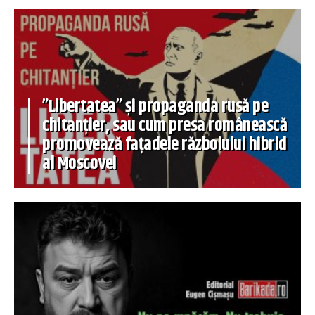
”Libertatea” și propaganda rusă pe
chitanțier, sau cum presa românească
promovează fațadele războiului hibrid
al Moscovei