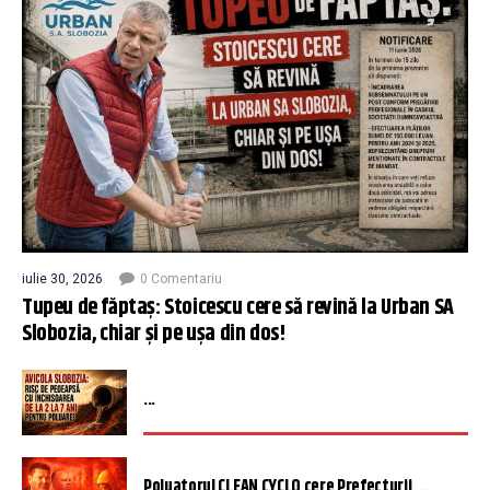
iulie 30, 2026
0 Comentariu
Tupeu de făptaș: Stoicescu cere să revină la Urban SA
Slobozia, chiar și pe ușa din dos!
...
Poluatorul CLEAN CYCLO cere Prefecturii ...