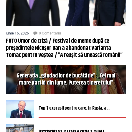
iunie 16, 2026
0 Comentariu
FOTO Umor de criză / Festival de meme după ce
președintele Nicușor Dan a abandonat varianta
Tomac pentru Veștea / ”A reușit să unească românii”
Generația „gândacilor de bucătărie”: „Cel mai
mare partid din lume. Puterea tineretului”
Top 7 expresii pentru care, în Rusia, a...
Patriarhia va instala o cutie a milei î...