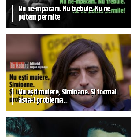
Nu ne-mpăcăm. Nu trebuie. Nu ne
putem permite
Nu ești muiere, Simioane. Și tocmai
asta-i problema…