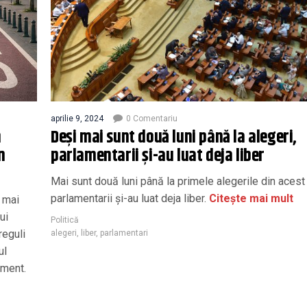
aprilie 9, 2024
0 Comentariu
n
Deși mai sunt două luni până la alegeri,
n
parlamentarii și-au luat deja liber
Mai sunt două luni până la primele alegerile din acest 
parlamentarii și-au luat deja liber.
Citește mai mult
s mai
ui
Politică
reguli
alegeri
,
liber
,
parlamentari
ul
ament.