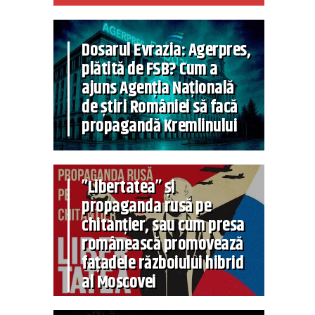
Dosarul Evrazia: Agerpres,
plătită de FSB? Cum a
ajuns Agenția Națională
de știri României să facă
propagandă Kremlinului
”Libertatea” și
propaganda rusă pe
chitanțier, sau cum presa
românească promovează
fațadele războiului hibrid
al Moscovei