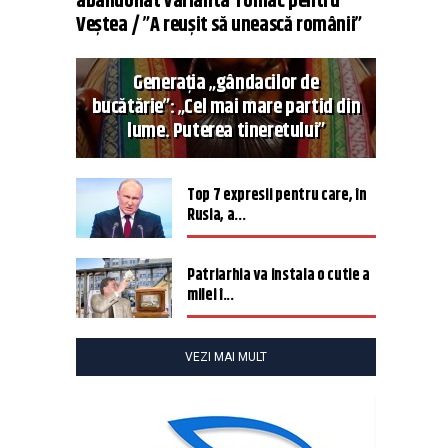
abandonat varianta Tomac pentru
Veștea / ”A reușit să unească românii”
Generația „gândacilor de
bucătărie”: „Cel mai mare partid din
lume. Puterea tineretului”
Top 7 expresii pentru care, în
Rusia, a...
Patriarhia va instala o cutie a
milei î...
VEZI MAI MULT