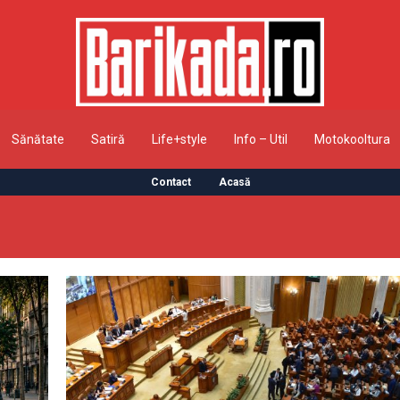
Sănătate
Satiră
Life+style
Info – Util
Motokooltura
Contact
Acasă