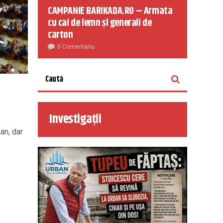
CAMPANIE BARIKADA.RO – Armata
cu cai de lemn și generali de
carton
0 Comentariu
Investigații
an, dar