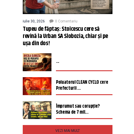
iulie 30, 2026
0 Comentariu
Tupeu de făptaș: Stoicescu cere să
revină la Urban SA Slobozia, chiar și pe
ușa din dos!
...
Poluatorul CLEAN CYCLO cere
Prefecturii ...
Împrumut sau corupție?
Schema de 7 mil...
VEZI MAI MULT