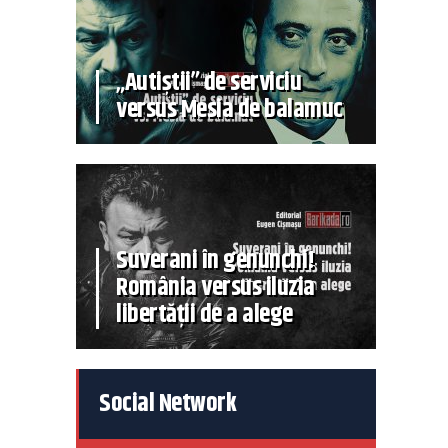
„Autiștii” de serviciu
versus Mesia de balamuc
Suverani în genunchi!
România versus iluzia
libertății de a alege
Social Network