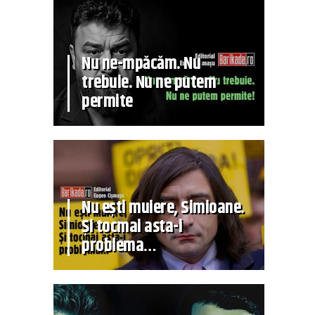
Nu ne-mpăcăm. Nu
trebuie. Nu ne putem
permite
Nu ești muiere, Simioane.
Și tocmai asta-i
problema…