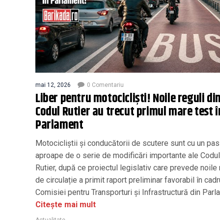
mai 12, 2026
0 Comentariu
Liber pentru motocicliști! Noile reguli di
Codul Rutier au trecut primul mare test î
Parlament
Motocicliștii și conducătorii de scutere sunt cu un pa
aproape de o serie de modificări importante ale Codul
Rutier, după ce proiectul legislativ care prevede noile 
de circulație a primit raport preliminar favorabil în cadr
Comisiei pentru Transporturi și Infrastructură din Parl
Citește mai mult
Actualitate