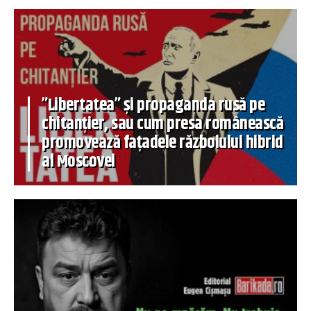
”Libertatea” și propaganda rusă pe
chitanțier, sau cum presa românească
promovează fațadele războiului hibrid
al Moscovei