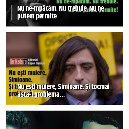
Nu ne-mpăcăm. Nu trebuie. Nu ne
putem permite
Nu ești muiere, Simioane. Și tocmai
asta-i problema…