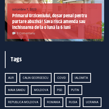
octombrie 7, 2023
Primarul Urziceniului, dosar penal pentru
purtare abuzivă! Sava riscă amenda sau
închisoarea de la o lună la 6 luni
0 Comentariu
Tags
AUR
CALIN GEORGESCU
COVID
IALOMITA
MAIA SANDU
MOLDOVA
PSD
PUTIN
REPUBLICA MOLDOVA
ROMANIA
RUSIA
UCRAINA