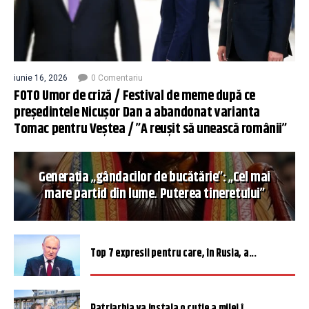
iunie 16, 2026
0 Comentariu
FOTO Umor de criză / Festival de meme după ce
președintele Nicușor Dan a abandonat varianta
Tomac pentru Veștea / ”A reușit să unească românii”
Generația „gândacilor de bucătărie”: „Cel mai
mare partid din lume. Puterea tineretului”
Top 7 expresii pentru care, în Rusia, a...
Patriarhia va instala o cutie a milei î...