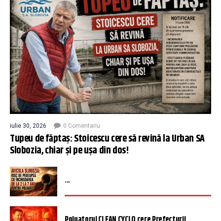
iulie 30, 2026
0 Comentariu
Tupeu de făptaș: Stoicescu cere să revină la Urban SA
Slobozia, chiar și pe ușa din dos!
...
Poluatorul CLEAN CYCLO cere Prefecturii ...