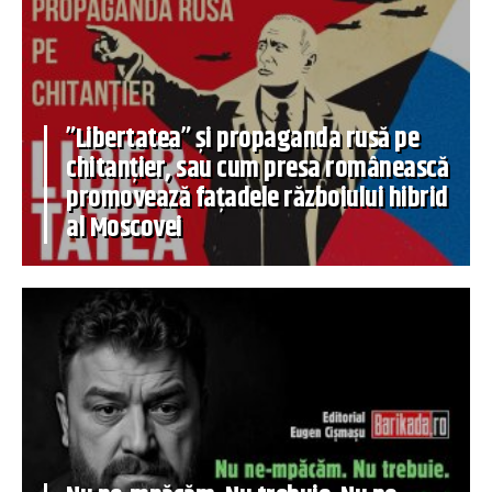
”Libertatea” și propaganda rusă pe
chitanțier, sau cum presa românească
promovează fațadele războiului hibrid
al Moscovei