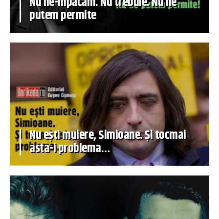
Nu ne-mpăcăm. Nu trebuie. Nu ne
putem permite
Nu ești muiere, Simioane. Și tocmai
asta-i problema…