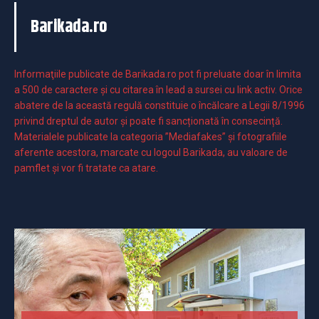
Barikada.ro
Informaţiile publicate de Barikada.ro pot fi preluate doar în limita
a 500 de caractere şi cu citarea în lead a sursei cu link activ. Orice
abatere de la această regulă constituie o încălcare a Legii 8/1996
privind dreptul de autor și poate fi sancționată în consecință.
Materialele publicate la categoria ”Mediafakes” și fotografiile
aferente acestora, marcate cu logoul Barikada, au valoare de
pamflet și vor fi tratate ca atare.