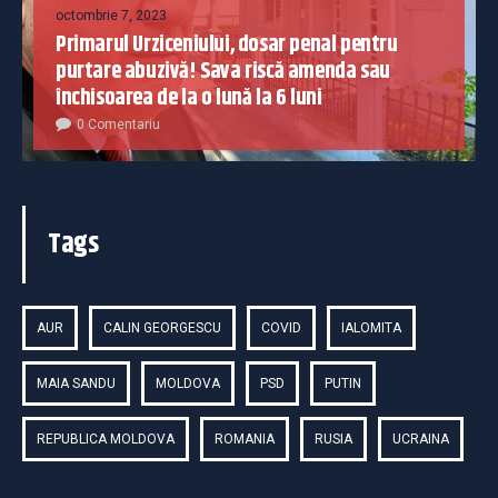
octombrie 7, 2023
Primarul Urziceniului, dosar penal pentru
purtare abuzivă! Sava riscă amenda sau
închisoarea de la o lună la 6 luni
0 Comentariu
Tags
AUR
CALIN GEORGESCU
COVID
IALOMITA
MAIA SANDU
MOLDOVA
PSD
PUTIN
REPUBLICA MOLDOVA
ROMANIA
RUSIA
UCRAINA