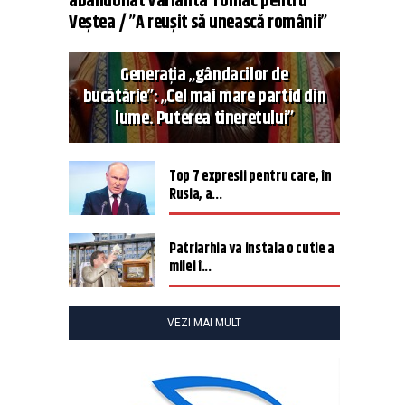
abandonat varianta Tomac pentru
Veștea / ”A reușit să unească românii”
Generația „gândacilor de
bucătărie”: „Cel mai mare partid din
lume. Puterea tineretului”
Top 7 expresii pentru care, în
Rusia, a...
Patriarhia va instala o cutie a
milei î...
VEZI MAI MULT