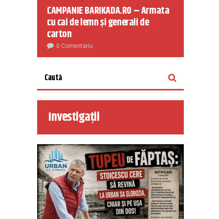
CAMPANIE BARIKADA.RO – Armata
cu cai de lemn și generali de
carton
0 Comentariu
Investigații