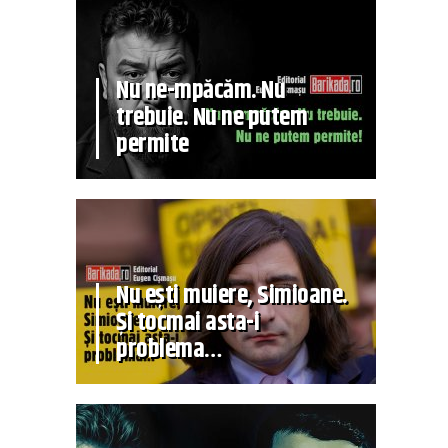
Nu ne-mpăcăm. Nu
trebuie. Nu ne putem
permite
Nu ești muiere, Simioane.
Și tocmai asta-i
problema…