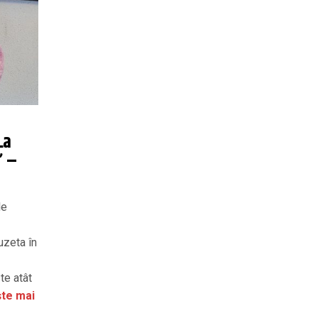
La
” –
le
uzeta în
te atât
te mai