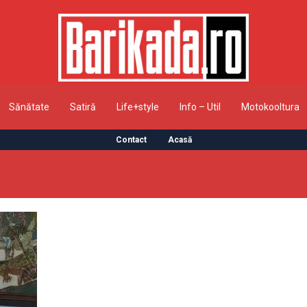
Sănătate
Satiră
Life+style
Info – Util
Motokooltura
Contact
Acasă