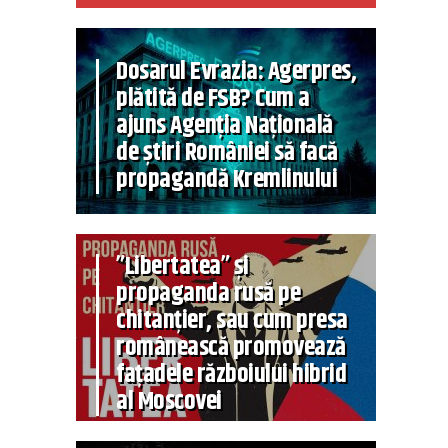
Dosarul Evrazia: Agerpres,
plătită de FSB? Cum a
ajuns Agenția Națională
de știri României să facă
propagandă Kremlinului
”Libertatea” și
propaganda rusă pe
chitanțier, sau cum presa
românească promovează
fațadele războiului hibrid
al Moscovei