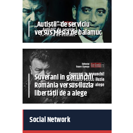
„Autiștii” de serviciu
versus Mesia de balamuc
Suverani în genunchi!
România versus iluzia
libertății de a alege
Social Network