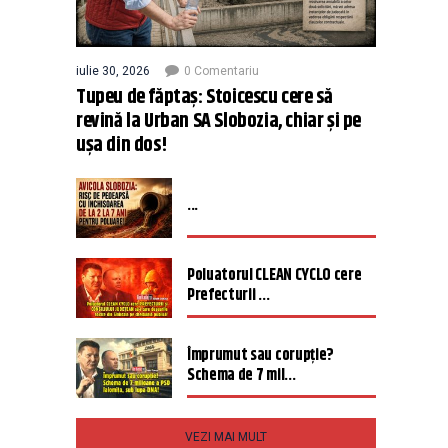
iulie 30, 2026
0 Comentariu
Tupeu de făptaș: Stoicescu cere să
revină la Urban SA Slobozia, chiar și pe
ușa din dos!
...
Poluatorul CLEAN CYCLO cere
Prefecturii ...
Împrumut sau corupție?
Schema de 7 mil...
VEZI MAI MULT