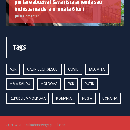
purtare abuzivă! Sava riscă amenda sau
închisoarea de la o lună la 6 luni
0 Comentariu
Tags
AUR
CALIN GEORGESCU
COVID
IALOMITA
MAIA SANDU
MOLDOVA
PSD
PUTIN
REPUBLICA MOLDOVA
ROMANIA
RUSIA
UCRAINA
CONTACT: barikadanews@gmail.com