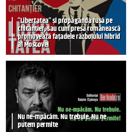
”Libertatea” și propaganda rusă pe
chitanțier, sau cum presa românească
promovează fațadele războiului hibrid
al Moscovei
Nu ne-mpăcăm. Nu trebuie. Nu ne
putem permite