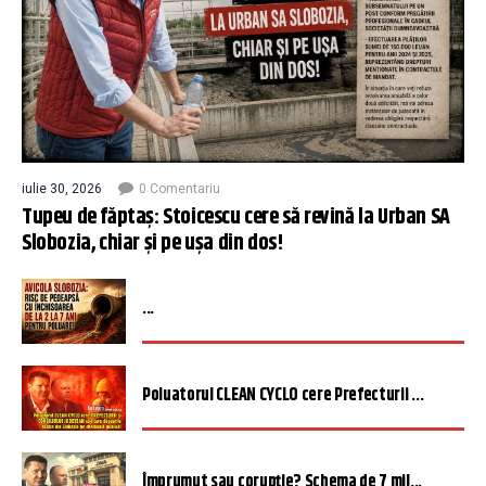
iulie 30, 2026
0 Comentariu
Tupeu de făptaș: Stoicescu cere să revină la Urban SA
Slobozia, chiar și pe ușa din dos!
...
Poluatorul CLEAN CYCLO cere Prefecturii ...
Împrumut sau corupție? Schema de 7 mil...