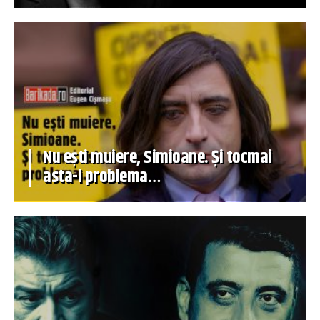
Nu ești muiere, Simioane. Și tocmai
asta-i problema…