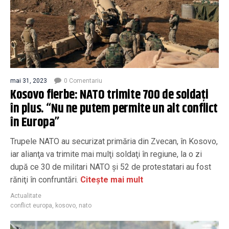
mai 31, 2023
0 Comentariu
Kosovo fierbe: NATO trimite 700 de soldați
în plus. “Nu ne putem permite un alt conflict
în Europa”
Trupele NATO au securizat primăria din Zvecan, în Kosovo,
iar alianţa va trimite mai mulţi soldaţi în regiune, la o zi
după ce 30 de militari NATO şi 52 de protestatari au fost
răniţi în confruntări.
Citește mai mult
Actualitate
conflict europa
,
kosovo
,
nato