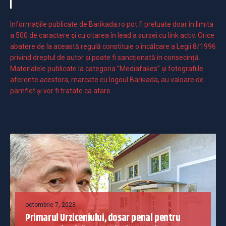
Informaţiile publicate de Barikada.ro pot fi preluate doar în limita
a 500 de caractere şi cu citarea în lead a sursei cu link activ. Orice
abatere de la această regulă constituie o încălcare a Legii 8/1996
privind dreptul de autor și poate fi sancționată în consecință.
Materialele publicate la categoria ”Mediafakes” și fotografiile
aferente acestora, marcate cu logoul Barikada, au valoare de
pamflet și vor fi tratate ca atare.
octombrie 7, 2023
Primarul Urziceniului, dosar penal pentru