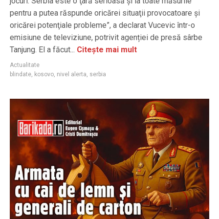
jocuri. Serbia este o ţară serioasă şi ia toate măsurile
pentru a putea răspunde oricărei situaţii provocatoare şi
oricărei potenţiale probleme”, a declarat Vucevic într-o
emisiune de televiziune, potrivit agenției de presă sârbe
Tanjung. El a făcut...
Citește mai mult
Actualitate
blindate
,
kosovo
,
nivel alerta
,
serbia