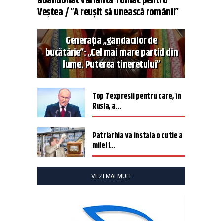
abandonat varianta Tomac pentru
Veștea / ”A reușit să unească românii”
Generația „gândacilor de
bucătărie”: „Cel mai mare partid din
lume. Puterea tineretului”
Top 7 expresii pentru care, în
Rusia, a...
Patriarhia va instala o cutie a
milei î...
VEZI MAI MULT