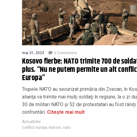
mai 31, 2023
0 Comentariu
Kosovo fierbe: NATO trimite 700 de soldaț
plus. “Nu ne putem permite un alt conflic
Europa”
Trupele NATO au securizat primăria din Zvecan, în Kos
alianţa va trimite mai mulţi soldaţi în regiune, la o zi d
30 de militari NATO şi 52 de protestatari au fost răniţi 
confruntări.
Citește mai mult
Actualitate
conflict europa
,
kosovo
,
nato