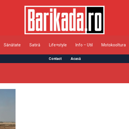
Sănătate
Satiră
Life+style
Info – Util
Motokooltura
Contact
Acasă