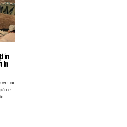
i în
t în
ovo, iar
upă ce
în