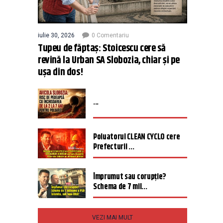
iulie 30, 2026
0 Comentariu
Tupeu de făptaș: Stoicescu cere să
revină la Urban SA Slobozia, chiar și pe
ușa din dos!
...
Poluatorul CLEAN CYCLO cere
Prefecturii ...
Împrumut sau corupție?
Schema de 7 mil...
VEZI MAI MULT