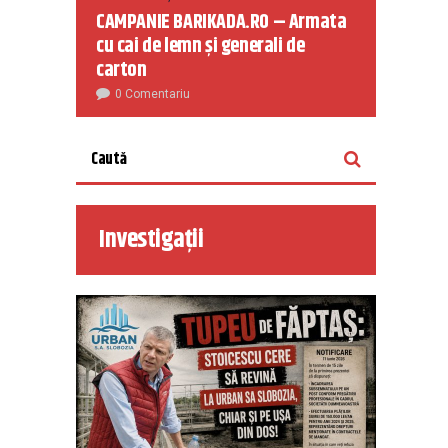
CAMPANIE BARIKADA.RO – Armata
cu cai de lemn și generali de
carton
0 Comentariu
Investigații