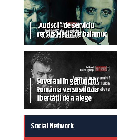
„Autiștii” de serviciu
versus Mesia de balamuc
Suverani în genunchi!
România versus iluzia
libertății de a alege
Social Network