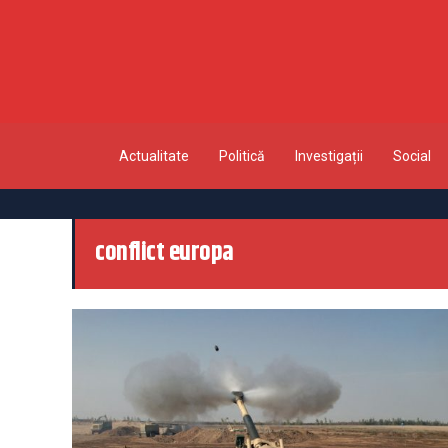
Actualitate
Politică
Investigații
Social
conflict europa