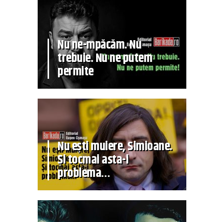
Nu ne-mpăcăm. Nu
trebuie. Nu ne putem
permite
Nu ești muiere, Simioane.
Și tocmai asta-i
problema…