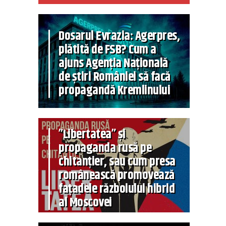
Dosarul Evrazia: Agerpres,
plătită de FSB? Cum a
ajuns Agenția Națională
de știri României să facă
propagandă Kremlinului
”Libertatea” și
propaganda rusă pe
chitanțier, sau cum presa
românească promovează
fațadele războiului hibrid
al Moscovei