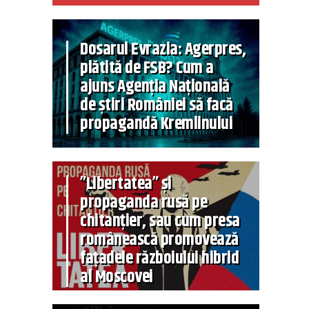
Dosarul Evrazia: Agerpres,
plătită de FSB? Cum a
ajuns Agenția Națională
de știri României să facă
propagandă Kremlinului
”Libertatea” și
propaganda rusă pe
chitanțier, sau cum presa
românească promovează
fațadele războiului hibrid
al Moscovei