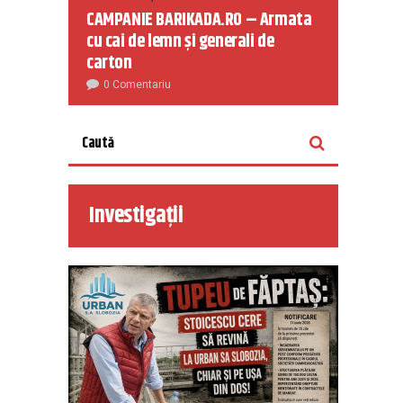
CAMPANIE BARIKADA.RO – Armata
cu cai de lemn și generali de
carton
0 Comentariu
Investigații