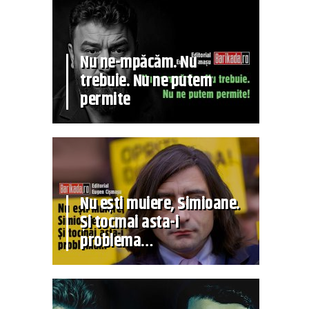
Nu ne-mpăcăm. Nu
trebuie. Nu ne putem
permite
Nu ești muiere, Simioane.
Și tocmai asta-i
problema…