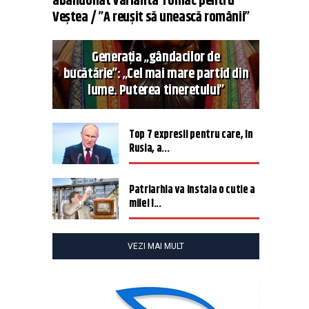
abandonat varianta Tomac pentru
Veștea / ”A reușit să unească românii”
Generația „gândacilor de
bucătărie”: „Cel mai mare partid din
lume. Puterea tineretului”
Top 7 expresii pentru care, în
Rusia, a...
Patriarhia va instala o cutie a
milei î...
VEZI MAI MULT