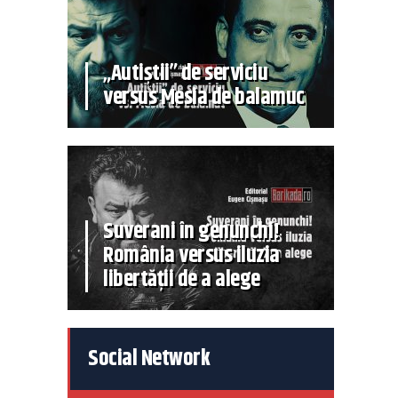
„Autiștii” de serviciu
versus Mesia de balamuc
Suverani în genunchi!
România versus iluzia
libertății de a alege
Social Network