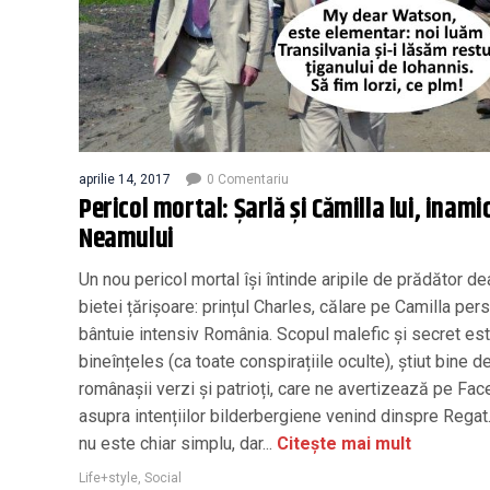
aprilie 14, 2017
0 Comentariu
Pericol mortal: Șarlă și Cămilla lui, inamic
Neamului
Un nou pericol mortal își întinde aripile de prădător d
bietei țărișoare: prințul Charles, călare pe Camilla per
bântuie intensiv România. Scopul malefic și secret est
bineînțeles (ca toate conspirațiile oculte), știut bine d
românașii verzi și patrioți, care ne avertizează pe Fa
asupra intențiilor bilderbergiene venind dinspre Regat
nu este chiar simplu, dar...
Citește mai mult
Life+style
,
Social