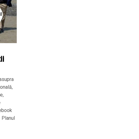
ii
easupra
sonală,
e,
e
cebook
. Planul