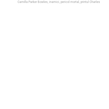
Camilla Parker Bowles
,
inamici
,
pericol mortal
,
printul Charles