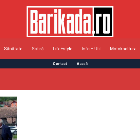
Sănătate
Satiră
Life+style
Info – Util
Motokooltura
Contact
Acasă