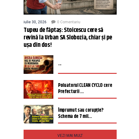
iulie 30, 2026
0 Comentariu
Tupeu de făptaș: Stoicescu cere să
revină la Urban SA Slobozia, chiar și pe
ușa din dos!
...
Poluatorul CLEAN CYCLO cere
Prefecturii ...
Împrumut sau corupție?
Schema de 7 mil...
VEZI MAI MULT