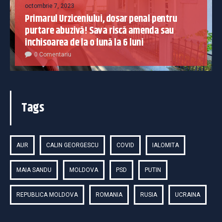
octombrie 7, 2023
Primarul Urziceniului, dosar penal pentru
purtare abuzivă! Sava riscă amenda sau
închisoarea de la o lună la 6 luni
0 Comentariu
Tags
AUR
CALIN GEORGESCU
COVID
IALOMITA
MAIA SANDU
MOLDOVA
PSD
PUTIN
REPUBLICA MOLDOVA
ROMANIA
RUSIA
UCRAINA