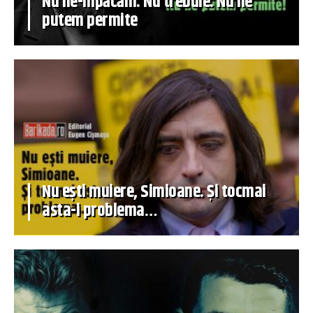
Nu ne-mpăcăm. Nu trebuie. Nu ne
putem permite
Nu ești muiere, Simioane. Și tocmai
asta-i problema…