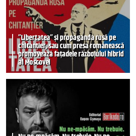
”Libertatea” și propaganda rusă pe
chitanțier, sau cum presa românească
promovează fațadele războiului hibrid
al Moscovei