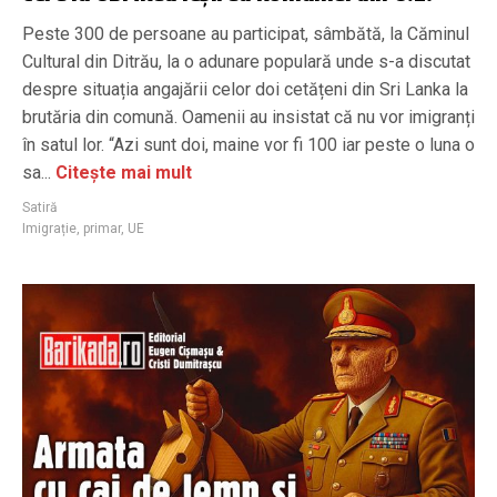
Peste 300 de persoane au participat, sâmbătă, la Căminul
Cultural din Ditrău, la o adunare populară unde s-a discutat
despre situația angajării celor doi cetățeni din Sri Lanka la
brutăria din comună. Oamenii au insistat că nu vor imigranți
în satul lor. “Azi sunt doi, maine vor fi 100 iar peste o luna o
sa...
Citește mai mult
Satiră
Imigrație
,
primar
,
UE