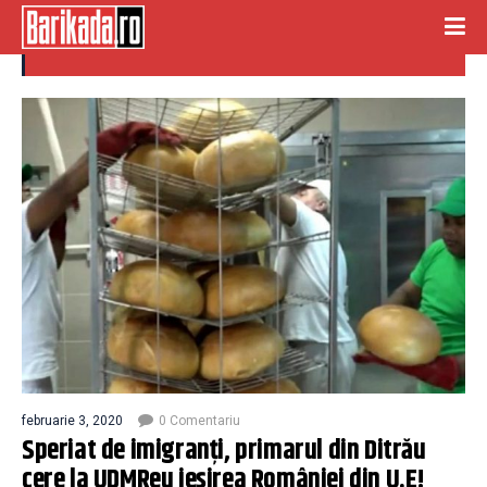
Imigrație
februarie 3, 2020
0 Comentariu
Speriat de imigranți, primarul din Ditrău
cere la UDMReu ieșirea României din U.E!