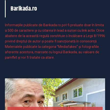
Barikada.ro
Informaţiile publicate de Barikada.ro pot fi preluate doar în limita
a 500 de caractere şi cu citarea în lead a sursei cu link activ. Orice
abatere de la această regulă constituie o încălcare a Legii 8/1996
privind dreptul de autor și poate fi sancționată în consecință.
Materialele publicate la categoria ”Mediafakes” și fotografiile
aferente acestora, marcate cu logoul Barikada, au valoare de
pamflet și vor fi tratate ca atare.