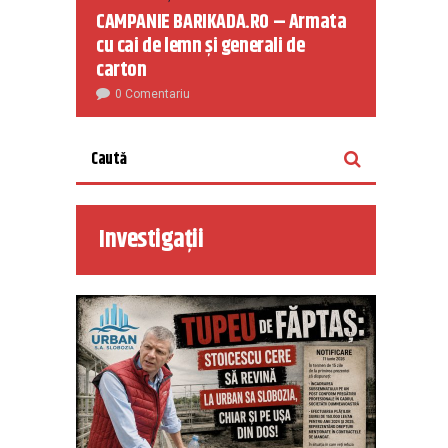
CAMPANIE BARIKADA.RO – Armata
cu cai de lemn și generali de
carton
0 Comentariu
Investigații