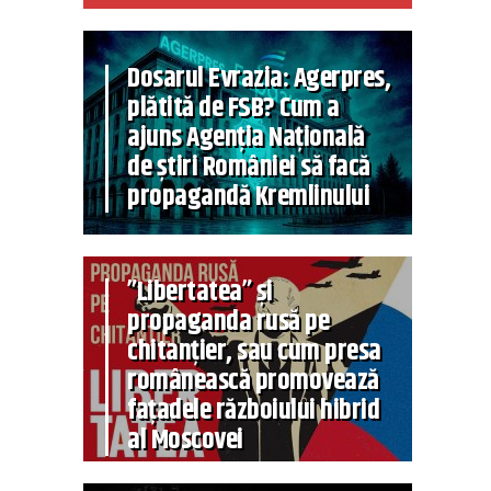
Dosarul Evrazia: Agerpres,
plătită de FSB? Cum a
ajuns Agenția Națională
de știri României să facă
propagandă Kremlinului
”Libertatea” și
propaganda rusă pe
chitanțier, sau cum presa
românească promovează
fațadele războiului hibrid
al Moscovei