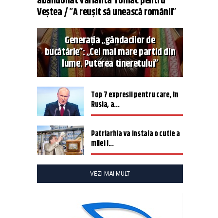
abandonat varianta Tomac pentru
Veștea / ”A reușit să unească românii”
Generația „gândacilor de
bucătărie”: „Cel mai mare partid din
lume. Puterea tineretului”
Top 7 expresii pentru care, în
Rusia, a...
Patriarhia va instala o cutie a
milei î...
VEZI MAI MULT