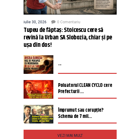
iulie 30, 2026
0 Comentariu
Tupeu de făptaș: Stoicescu cere să
revină la Urban SA Slobozia, chiar și pe
ușa din dos!
...
Poluatorul CLEAN CYCLO cere
Prefecturii ...
Împrumut sau corupție?
Schema de 7 mil...
VEZI MAI MULT