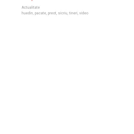
Actualitate
huedin
,
pacate
,
preot
,
sicriu
,
tineri
,
video