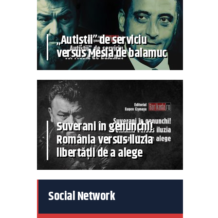
„Autiștii” de serviciu
versus Mesia de balamuc
Suverani în genunchi!
România versus iluzia
libertății de a alege
Social Network