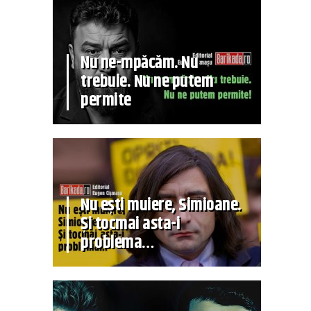
Nu ne-mpăcăm. Nu
trebuie. Nu ne putem
permite
Nu ești muiere, Simioane.
Și tocmai asta-i
problema…