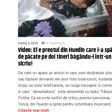
martie 3, 2020
0 Comentariu
Video: El e preotul din Huedin care i-a sp
de păcate pe doi tineri băgându-i într-un
sicriu!
De cate ori apare un articol in care sunt dezbatute dis
sau faptele deviante ale unor fete bisericesti, instant
incep sa sune telefoanele, sa curga mesajele si comen
in care ´´denuntatorul´´ este amenintat cu Iadul, Tribun
Politia. Ca sa evite astfel de critici, preotul pensionar,
Tonca, din Huedin a optat pentru schimbare incercand..
Citește mai mult