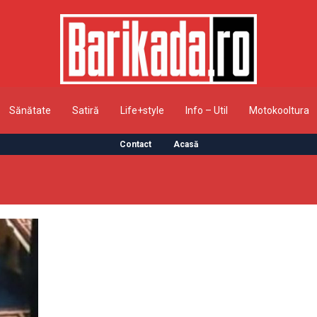
Sănătate
Satiră
Life+style
Info – Util
Motokooltura
Contact
Acasă