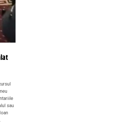
ălat
cursul
aneu
tariile
alul sau
 Ioan
.