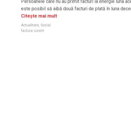
Persoanele care nu au primit facturi la energie luna a
este posibil să aibă două facturi de plată în luna dec
Citește mai mult
Actualitate
,
Social
factura curent