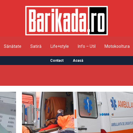
Sănătate
Satiră
Life+style
Info – Util
Motokooltura
Contact
Acasă