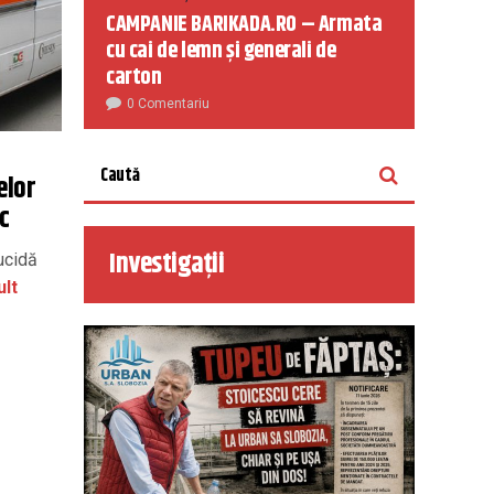
CAMPANIE BARIKADA.RO – Armata
cu cai de lemn și generali de
carton
0 Comentariu
elor
c
Investigații
ucidă
ult