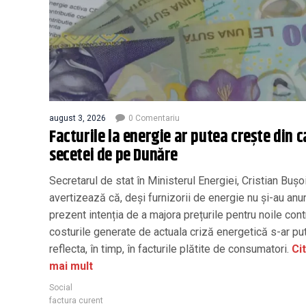
august 3, 2026
0 Comentariu
Facturile la energie ar putea crește din 
secetei de pe Dunăre
Secretarul de stat în Ministerul Energiei, Cristian Bușoi
avertizează că, deși furnizorii de energie nu și-au anun
prezent intenția de a majora prețurile pentru noile cont
costurile generate de actuala criză energetică s-ar pu
reflecta, în timp, în facturile plătite de consumatori.
Ci
mai mult
Social
factura curent