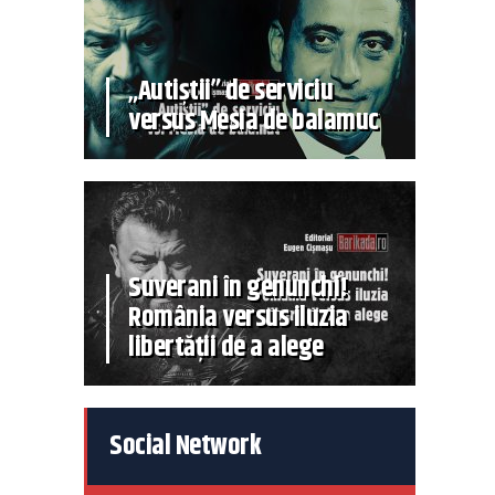
„Autiștii” de serviciu
versus Mesia de balamuc
Suverani în genunchi!
România versus iluzia
libertății de a alege
Social Network