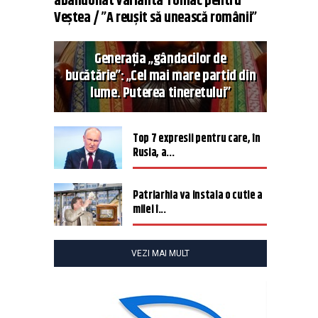
abandonat varianta Tomac pentru
Veștea / ”A reușit să unească românii”
Generația „gândacilor de
bucătărie”: „Cel mai mare partid din
lume. Puterea tineretului”
Top 7 expresii pentru care, în
Rusia, a...
Patriarhia va instala o cutie a
milei î...
VEZI MAI MULT