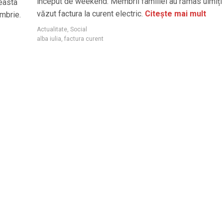
început de weekend. Membrii familiei au rămas uimiți
ceasta
văzut factura la curent electric.
Citește mai mult
embrie.
Actualitate
,
Social
alba iulia
,
factura curent