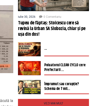
iulie 30, 2026
0 Comentariu
Tupeu de făptaș: Stoicescu cere să
revină la Urban SA Slobozia, chiar și pe
ușa din dos!
...
Poluatorul CLEAN CYCLO cere
Prefecturii ...
Împrumut sau corupție?
Schema de 7 mil...
lăcută la
VEZI MAI MULT