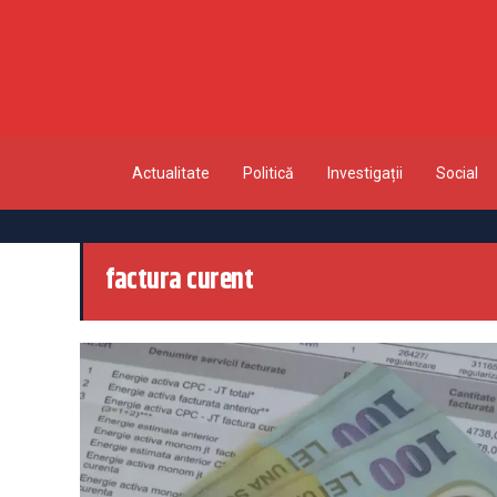
Actualitate
Politică
Investigații
Social
factura curent