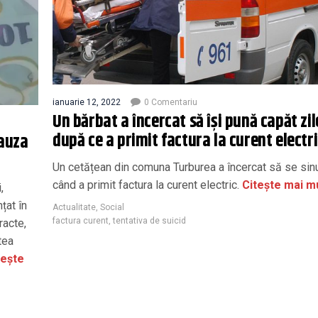
ianuarie 12, 2022
0 Comentariu
Un bărbat a încercat să își pună capăt zil
după ce a primit factura la curent electri
cauza
Un cetățean din comuna Turburea a încercat să se sin
când a primit factura la curent electric.
Citește mai m
,
țat în
Actualitate
,
Social
factura curent
,
tentativa de suicid
racte,
tea
tește