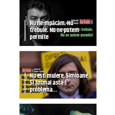
Nu ne-mpăcăm. Nu
trebuie. Nu ne putem
permite
Nu ești muiere, Simioane.
Și tocmai asta-i
problema…