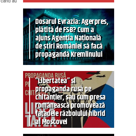
 când au
Dosarul Evrazia: Agerpres,
plătită de FSB? Cum a
ajuns Agenția Națională
de știri României să facă
propagandă Kremlinului
”Libertatea” și
propaganda rusă pe
chitanțier, sau cum presa
românească promovează
fațadele războiului hibrid
al Moscovei