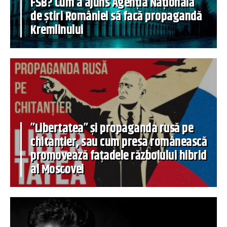
FSB? Cum a ajuns Agenția Națională
de știri României să facă propagandă
Kremlinului
”Libertatea” și propaganda rusă pe
chitanțier, sau cum presa românească
promovează fațadele războiului hibrid
al Moscovei