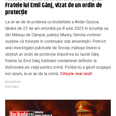
Fratele lui Emil Gânj, vizat de un ordin de
protecție
La un an de la uciderea cu brutalitate a Andei Gyurca,
tânăra de 23 de ani omorâtă pe 8 iulie 2025 în locuința sa
din Miheșu de Câmpie, județul Mureș, familia victimei
susține că trăiește în continuare sub amenințări. Potrivit
unei investigații publicate de Snoop, mătușa tinerei a
obținut un ordin de protecție împotriva lui Iacob Gânj,
fratele lui Emil Gânj, bărbatul condamnat definitiv la
închisoare pe viață pentru crimă. Poliția nu a găsit ucigașul
nici acum, la un an de la crimă.
Citește mai mult
Actualitate
Emil Gânj