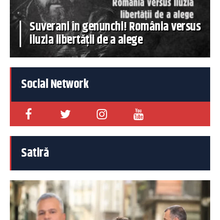
Suverani în genunchi! România versus
iluzia libertății de a alege
Social Network
Satiră