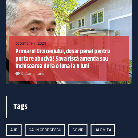
octombrie 7, 2023
Primarul Urziceniului, dosar penal pentru
purtare abuzivă! Sava riscă amenda sau
închisoarea de la o lună la 6 luni
0 Comentariu
Tags
AUR
CALIN GEORGESCU
COVID
IALOMITA