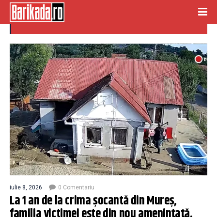
Emil Gânj
iulie 8, 2026
0 Comentariu
La 1 an de la crima șocantă din Mureș,
familia victimei este din nou amenințată.