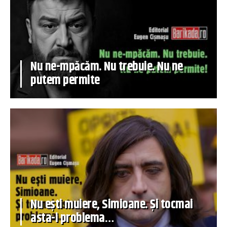
Nu ne-mpăcăm. Nu trebuie. Nu ne
putem permite
Nu ești muiere, Simioane. Și tocmai
asta-i problema…