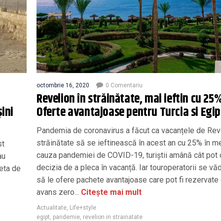
octombrie 16, 2020
0 Comentariu
Revelion în străinătate, mai ieftin cu 25%
șini
Oferte avantajoase pentru Turcia si Egip
Pandemia de coronavirus a făcut ca vacanțele de Reve
străinătate să se ieftinească în acest an cu 25% în m
st
cauza pandemiei de COVID-19, turiștii amână cât pot 
au
decizia de a pleca în vacanță. Iar touroperatorii se văd
zeta de
să le ofere pachete avantajoase care pot fi rezervate
avans zero...
Citește mai mult
Actualitate
,
Life+style
egipt
,
pandemie
,
revelion in strainatate