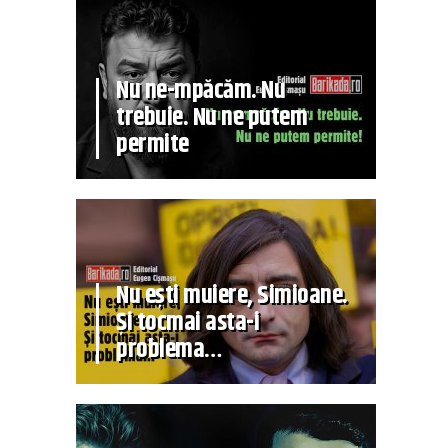
Nu ne-mpăcăm. Nu
trebuie. Nu ne putem
permite
Nu ești muiere, Simioane.
Și tocmai asta-i
problema…