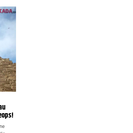
 au
Keops!
ene