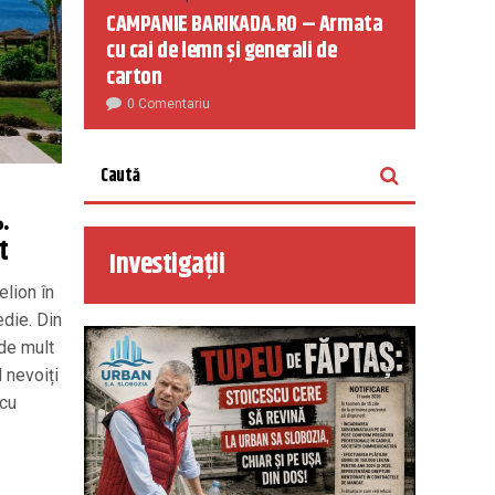
CAMPANIE BARIKADA.RO – Armata
cu cai de lemn și generali de
carton
0 Comentariu
.
t
Investigații
lion în
edie. Din
de mult
 nevoiți
 cu