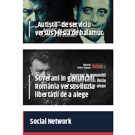
„Autiștii” de serviciu
versus Mesia de balamuc
Suverani în genunchi!
România versus iluzia
libertății de a alege
Social Network