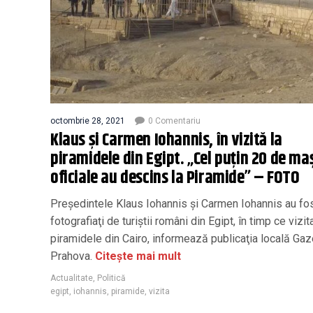
octombrie 28, 2021
0 Comentariu
Klaus și Carmen Iohannis, în vizită la
piramidele din Egipt. „Cel puțin 20 de ma
oficiale au descins la Piramide” – FOTO
Președintele Klaus Iohannis şi Carmen Iohannis au fo
fotografiaţi de turiştii români din Egipt, în timp ce vizit
piramidele din Cairo, informează publicaţia locală Ga
Prahova.
Citește mai mult
Actualitate
,
Politică
egipt
,
iohannis
,
piramide
,
vizita