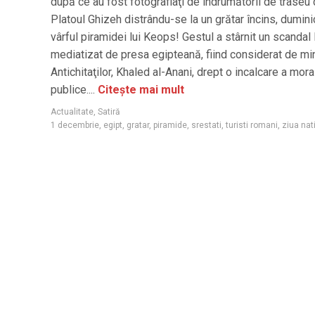
după ce au fost fotografiaţi de îndrumătorii de traseu 
Platoul Ghizeh distrându-se la un grătar încins, duminic
vârful piramidei lui Keops! Gestul a stârnit un scandal 
mediatizat de presa egipteană, fiind considerat de min
Antichitaţilor, Khaled al-Anani, drept o incalcare a mora
publice....
Citește mai mult
Actualitate
,
Satiră
1 decembrie
,
egipt
,
gratar
,
piramide
,
srestati
,
turisti romani
,
ziua nat