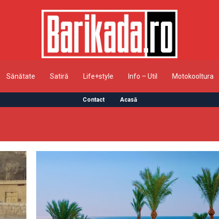
Sănătate
Satiră
Life+style
Info – Util
Motokooltura
Contact
Acasă