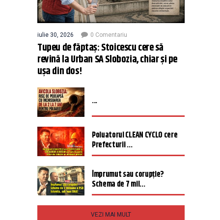
iulie 30, 2026
0 Comentariu
Tupeu de făptaș: Stoicescu cere să
revină la Urban SA Slobozia, chiar și pe
ușa din dos!
...
Poluatorul CLEAN CYCLO cere
Prefecturii ...
Împrumut sau corupție?
Schema de 7 mil...
VEZI MAI MULT