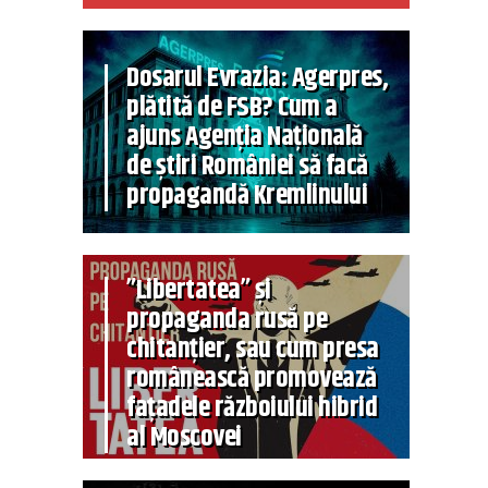
Dosarul Evrazia: Agerpres,
plătită de FSB? Cum a
ajuns Agenția Națională
de știri României să facă
propagandă Kremlinului
”Libertatea” și
propaganda rusă pe
chitanțier, sau cum presa
românească promovează
fațadele războiului hibrid
al Moscovei