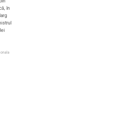
din
ă, în
larg
istrul
lei
ionala