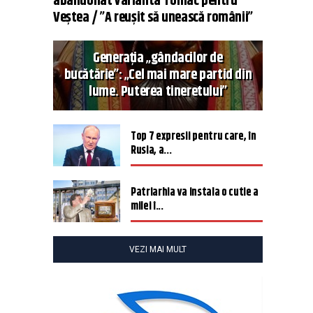
abandonat varianta Tomac pentru
Veștea / ”A reușit să unească românii”
Generația „gândacilor de
bucătărie”: „Cel mai mare partid din
lume. Puterea tineretului”
Top 7 expresii pentru care, în
Rusia, a...
Patriarhia va instala o cutie a
milei î...
VEZI MAI MULT