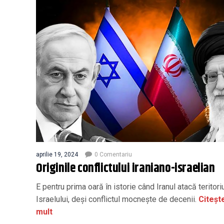
aprilie 19, 2024
0 Comentariu
Originile conflictului iraniano-israelian
E pentru prima oară în istorie când Iranul atacă teritori
Israelului, deși conflictul mocnește de decenii.
Citeșt
mult