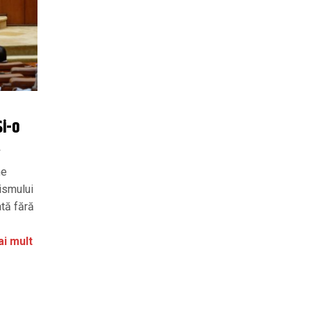
Și-o
…
ne
tismului
tă fără
ai mult