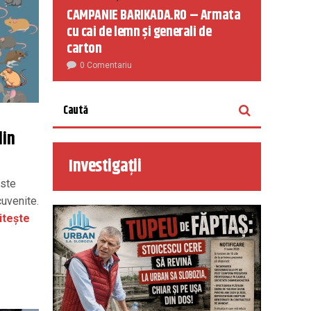
CAMPANIE BARIKADA.RO – Armata
cu cai de lemn și generali de
carton
0 Comentariu
din
Investigații
Este
cuvenite.
itește