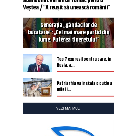
abandonat varianta Tomac pentru
Veștea / ”A reușit să unească românii”
Generația „gândacilor de
bucătărie”: „Cel mai mare partid din
lume. Puterea tineretului”
Top 7 expresii pentru care, în
Rusia, a...
Patriarhia va instala o cutie a
milei î...
VEZI MAI MULT