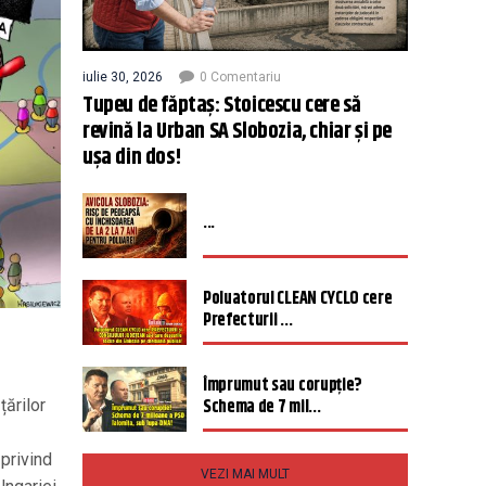
iulie 30, 2026
0 Comentariu
Tupeu de făptaș: Stoicescu cere să
revină la Urban SA Slobozia, chiar și pe
ușa din dos!
...
Poluatorul CLEAN CYCLO cere
Prefecturii ...
Împrumut sau corupție?
Schema de 7 mil...
țărilor
privind
VEZI MAI MULT