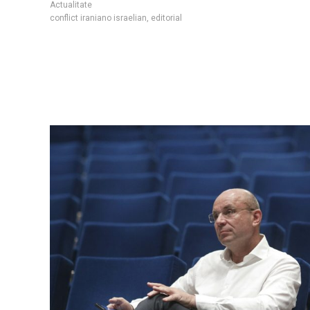
Actualitate
conflict iraniano israelian
,
editorial