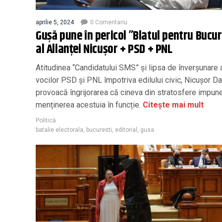
aprilie 5, 2024
0 Comentariu
Gușă pune în pericol ”Blatul pentru Bucur
al Alianței Nicușor + PSD + PNL
Atitudinea “Candidatului SMS” și lipsa de înverșunare 
vocilor PSD și PNL împotriva edilului civic, Nicușor Da
provoacă îngrijorarea că cineva din stratosfere impun
menținerea acestuia în funcție.
Citește mai mult
Politică
batalie electorala
,
bucuresti
,
editorial
,
gusa