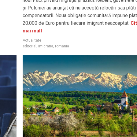
noul Pact privind migrația și azilul. Recent, guvernele 
și Poloniei au anunţat că nu acceptă relocări sau plăți
compensatorii. Noua obligație comunitară impune plat
20.000 de Euro pentru fiecare imigrant neacceptat.
Ci
mai mult
Actualitate
editorial
,
imigratia
,
romania