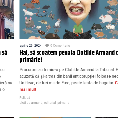
aprilie 26, 2024
0 Comentariu
 să
Hai, să scoatem penala Clotilde Armand 
primărie!
 cu
Procurorii au trimis-o pe Clotilde Armand la Tribunal. 
e
acuzată că și-a tras din banii anticorupției foloase ne
ieră nu
Un fleac, de trei mii de Euro, peste leafa de bugetar.
C
r o
mai mult
Politică
clotilde armand
,
editorial
,
primarie