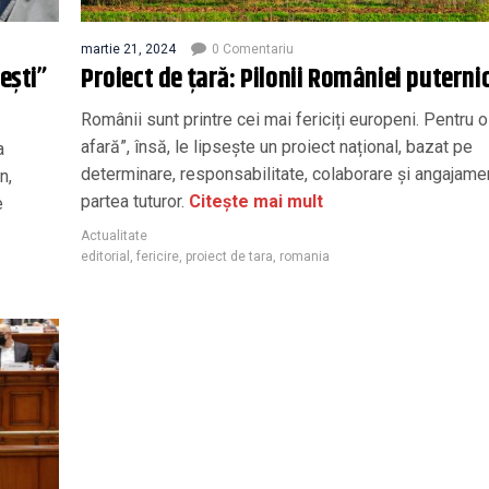
martie 21, 2024
0 Comentariu
ești”
Proiect de țară: Pilonii României puterni
Românii sunt printre cei mai fericiți europeni. Pentru o
afară”, însă, le lipsește un proiect național, bazat pe
a
determinare, responsabilitate, colaborare și angajame
n,
partea tuturor.
Citește mai mult
e
Actualitate
editorial
,
fericire
,
proiect de tara
,
romania