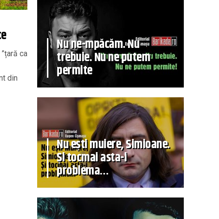
ce
Nu ne-mpăcăm. Nu
trebuie. Nu ne putem
 ”țară ca
permite
nt din
Nu ești muiere, Simioane.
Și tocmai asta-i
problema…