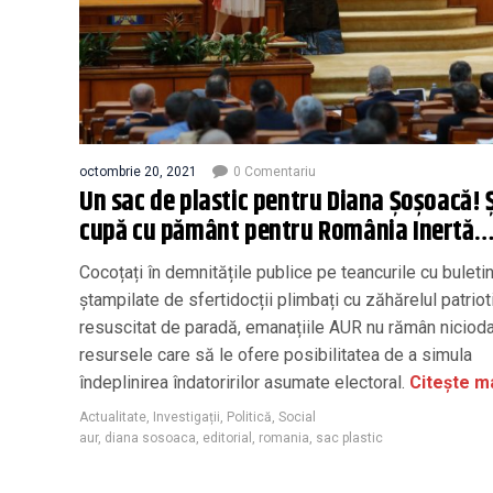
octombrie 20, 2021
0 Comentariu
Un sac de plastic pentru Diana Șoșoacă! 
cupă cu pământ pentru România Inertă
Cocoțați în demnitățile publice pe teancurile cu buleti
ștampilate de sfertidocții plimbați cu zăhărelul patrio
resuscitat de paradă, emanațiile AUR nu rămân nicioda
resursele care să le ofere posibilitatea de a simula
îndeplinirea îndatoririlor asumate electoral.
Citește m
Actualitate
,
Investigații
,
Politică
,
Social
aur
,
diana sosoaca
,
editorial
,
romania
,
sac plastic