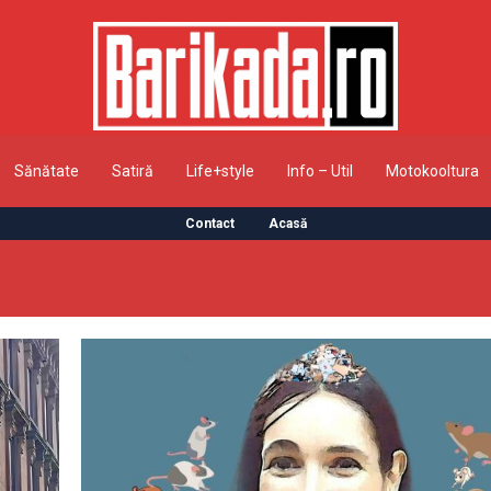
Sănătate
Satiră
Life+style
Info – Util
Motokooltura
Contact
Acasă