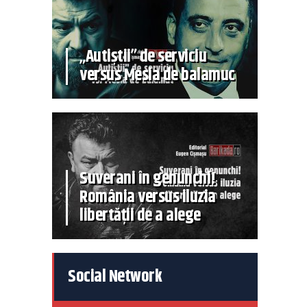
„Autiștii” de serviciu
versus Mesia de balamuc
Suverani în genunchi!
România versus iluzia
libertății de a alege
Social Network