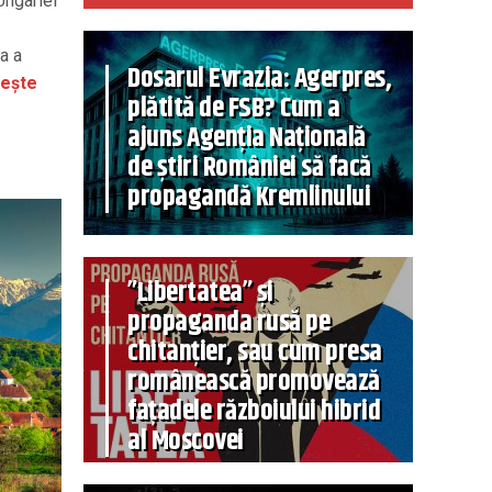
Ungariei
a a
Dosarul Evrazia: Agerpres,
tește
plătită de FSB? Cum a
ajuns Agenția Națională
de știri României să facă
propagandă Kremlinului
”Libertatea” și
propaganda rusă pe
chitanțier, sau cum presa
românească promovează
fațadele războiului hibrid
al Moscovei