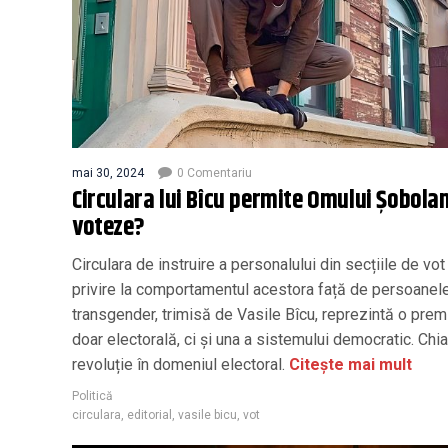
mai 30, 2024
0 Comentariu
Circulara lui Bîcu permite Omului Șobolan
voteze?
Circulara de instruire a personalului din secțiile de vot
privire la comportamentul acestora față de persoanel
transgender, trimisă de Vasile Bîcu, reprezintă o prem
doar electorală, ci și una a sistemului democratic. Chia
revoluție în domeniul electoral.
Citește mai mult
Politică
circulara
,
editorial
,
vasile bicu
,
vot