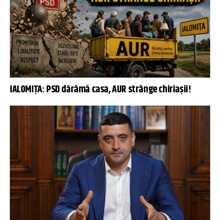
IALOMIȚA: PSD dărâmă casa, AUR strânge chiriașii!