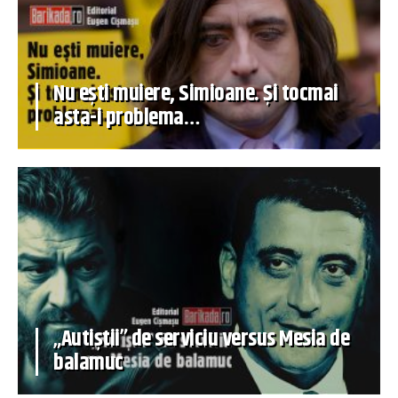
Nu ești muiere, Simioane. Și tocmai
asta-i problema…
„Autiștii” de serviciu versus Mesia de
balamuc