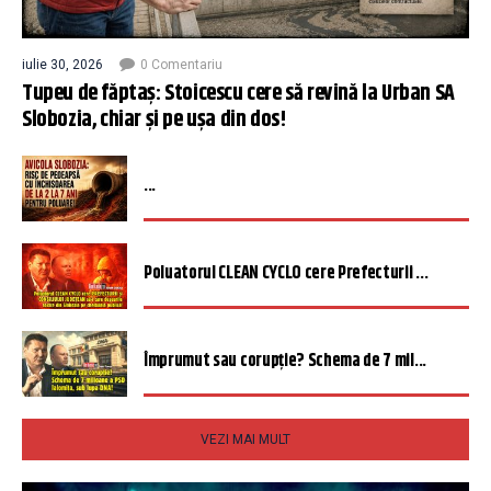
iulie 30, 2026
0 Comentariu
Tupeu de făptaș: Stoicescu cere să revină la Urban SA
Slobozia, chiar și pe ușa din dos!
...
Poluatorul CLEAN CYCLO cere Prefecturii ...
Împrumut sau corupție? Schema de 7 mil...
VEZI MAI MULT