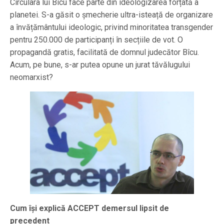
Circulara lui Bîcu face parte din ideologizarea forțată a
planetei. S-a găsit o șmecherie ultra-isteață de organizare
a învățământului ideologic, privind minoritatea transgender
pentru 250.000 de participanți în secțiile de vot. O
propagandă gratis, facilitată de domnul judecător Bîcu.
Acum, pe bune, s-ar putea opune un jurat tăvălugului
neomarxist?
Cum își explică ACCEPT demersul lipsit de
precedent