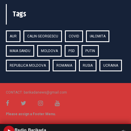
Tags
AUR
CALIN GEORGESCU
COVID
IALOMITA
MAIA SANDU
MOLDOVA
PSD
PUTIN
REPUBLICA MOLDOVA
ROMANIA
RUSIA
UCRAINA
CONTACT: barikadanews@gmail.com
Please assign a Footer Menu.
Radio Barikada