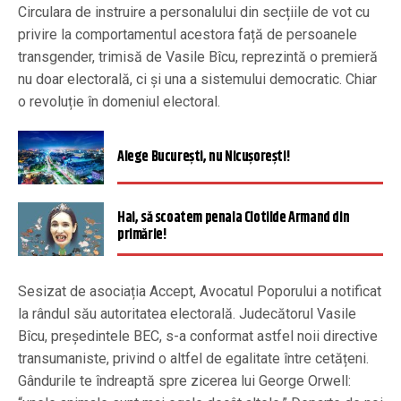
Circulara de instruire a personalului din secțiile de vot cu
privire la comportamentul acestora față de persoanele
transgender, trimisă de Vasile Bîcu, reprezintă o premieră
nu doar electorală, ci și una a sistemului democratic. Chiar
o revoluție în domeniul electoral.
Alege București, nu Nicușorești!
Hai, să scoatem penala Clotilde Armand din
primărie!
Sesizat de asociația Accept, Avocatul Poporului a notificat
la rândul său autoritatea electorală. Judecătorul Vasile
Bîcu, președintele BEC, s-a conformat astfel noii directive
transumaniste, privind o altfel de egalitate între cetățeni.
Gândurile te îndreaptă spre zicerea lui George Orwell: