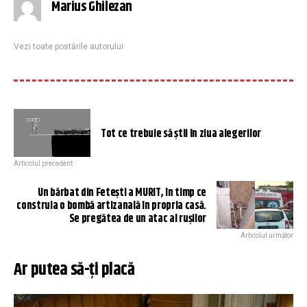
Marius Ghilezan
Vezi toate postările autorului
Tot ce trebuie să știi în ziua alegerilor
Articolul precedent
Un bărbat din Fetești a MURIT, în timp ce
construia o bombă artizanală în propria casă.
Se pregătea de un atac al rușilor
Articolul următor
Ar putea să-ți placă