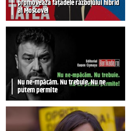
promovează fațadele războiului hibrid
al Moscovei
Nu ne-mpăcăm. Nu trebuie. Nu ne
putem permite