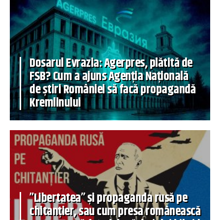
Dosarul Evrazia: Agerpres, plătită de
FSB? Cum a ajuns Agenția Națională
de știri României să facă propagandă
Kremlinului
”Libertatea” și propaganda rusă pe
chitanțier, sau cum presa românească