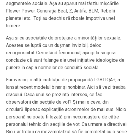
segmentele sociale. Așa au apărut mai târziu mișcările
Flower Power, Generația Beat, Z, Antifa, BLM, Rebelii
planetei etc. Toți au deschis războaie împotriva unei
himere.
Așa și cu asociațiile de protejare a minorităților sexuale.
Acestea se luptă cu un dușman invizibil, deloc
recognoscibil. Cercetând fenomenul, ajungi la singura
concluzie că sunt falange ale unei inițiative ideologice de
punere în cap a normelor de conduită socială.
Eurovision, o altă instituție de propagandă LGBTIQA+, a
lansat recent modelul binar și nonbinar. Aici să vezi treaba
dracului. Dacă unul se prezintă intersex, ce fac
observatorii din secțiile de vot? Și mai e ceva, din
circulară lipsesc explicațiile acronimelor de mai sus. Nicio
persoană nu poate fi lezată prin necunoaștere de către
personalul tehnic din secțiile de vot. Ca urmare a directivei
Bîcu, ar trebui ca mezamplatzul să fie completat cu o serie