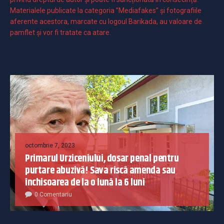
Materialele publicate la categoria ”Mediafakes” și fotografiile
aferente acestora, marcate cu logoul Barikada, au valoare de
pamflet și vor fi tratate ca atare.
octombrie 7, 2023
Primarul Urziceniului, dosar penal pentru
purtare abuzivă! Sava riscă amenda sau
închisoarea de la o lună la 6 luni
0 Comentariu