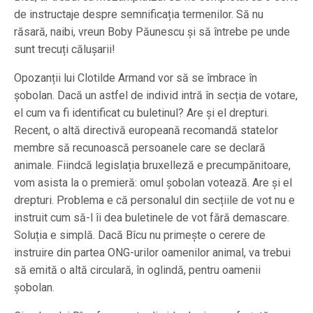
de instructaje despre semnificația termenilor. Să nu
răsară, naibi, vreun Boby Păunescu și să întrebe pe unde
sunt trecuți călușarii!
Opozanții lui Clotilde Armand vor să se îmbrace în
șobolan. Dacă un astfel de individ intră în secția de votare,
el cum va fi identificat cu buletinul? Are și el drepturi.
Recent, o altă directivă europeană recomandă statelor
membre să recunoască persoanele care se declară
animale. Fiindcă legislația bruxelleză e precumpănitoare,
vom asista la o premieră: omul șobolan votează. Are și el
drepturi. Problema e că personalul din secțiile de vot nu e
instruit cum să-l îi dea buletinele de vot fără demascare.
Soluția e simplă. Dacă Bîcu nu primește o cerere de
instruire din partea ONG-urilor oamenilor animal, va trebui
să emită o altă circulară, în oglindă, pentru oamenii
șobolan.