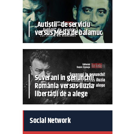
„Autiștii” de serviciu
versus Mesia de balamuc
Suverani în genunchi!
România versus iluzia
libertății de a alege
Social Network