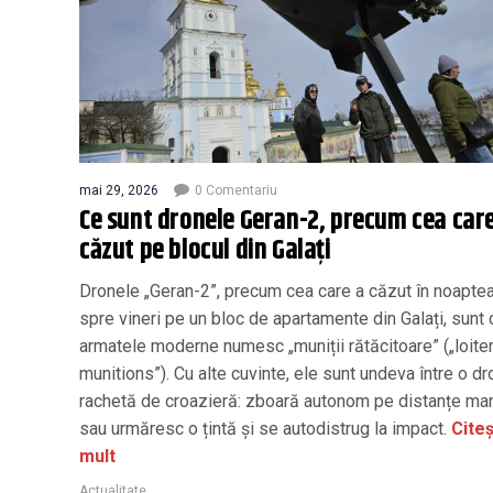
mai 29, 2026
0 Comentariu
Ce sunt dronele Geran-2, precum cea car
căzut pe blocul din Galați
Dronele „Geran-2”, precum cea care a căzut în noaptea
spre vineri pe un bloc de apartamente din Galați, sunt
armatele moderne numesc „muniții rătăcitoare” („loite
munitions”). Cu alte cuvinte, ele sunt undeva între o dr
rachetă de croazieră: zboară autonom pe distanțe mar
sau urmăresc o țintă și se autodistrug la impact.
Citeș
mult
Actualitate