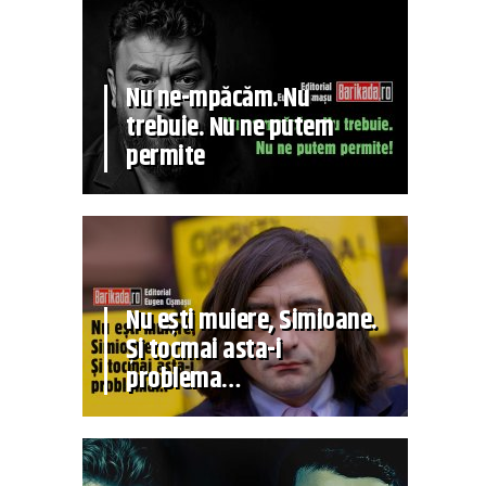
Nu ne-mpăcăm. Nu
trebuie. Nu ne putem
permite
Nu ești muiere, Simioane.
Și tocmai asta-i
problema…