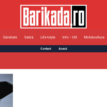
Sănătate
Satiră
Life+style
Info – Util
Motokooltura
Contact
Acasă