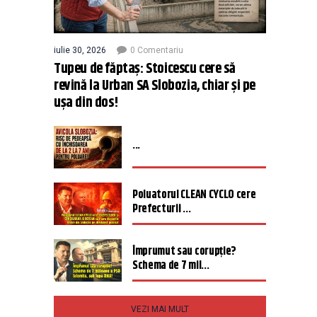
iulie 30, 2026
0 Comentariu
Tupeu de făptaș: Stoicescu cere să
revină la Urban SA Slobozia, chiar și pe
ușa din dos!
...
Poluatorul CLEAN CYCLO cere
Prefecturii ...
Împrumut sau corupție?
Schema de 7 mil...
VEZI MAI MULT