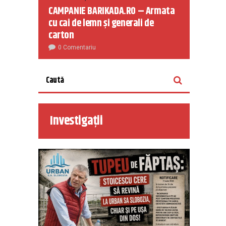
CAMPANIE BARIKADA.RO – Armata
cu cai de lemn și generali de
carton
0 Comentariu
Investigații