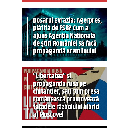
Dosarul Evrazia: Agerpres,
plătită de FSB? Cum a
ajuns Agenția Națională
de știri României să facă
propagandă Kremlinului
”Libertatea” și
propaganda rusă pe
chitanțier, sau cum presa
românească promovează
fațadele războiului hibrid
al Moscovei