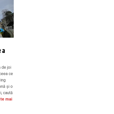
e a
 de joi
 ceea ce
ring
onă și o
i, caută
te mai