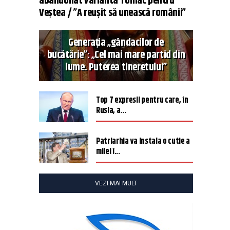
abandonat varianta Tomac pentru
Veștea / ”A reușit să unească românii”
Generația „gândacilor de
bucătărie”: „Cel mai mare partid din
lume. Puterea tineretului”
Top 7 expresii pentru care, în
Rusia, a...
Patriarhia va instala o cutie a
milei î...
VEZI MAI MULT