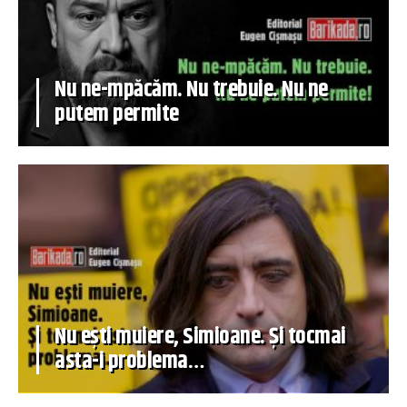
Nu ne-mpăcăm. Nu trebuie. Nu ne
putem permite
Nu ești muiere, Simioane. Și tocmai
asta-i problema…