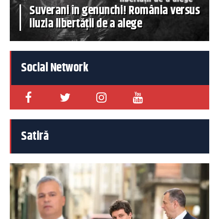
Suverani în genunchi! România versus
iluzia libertății de a alege
Social Network
Satiră