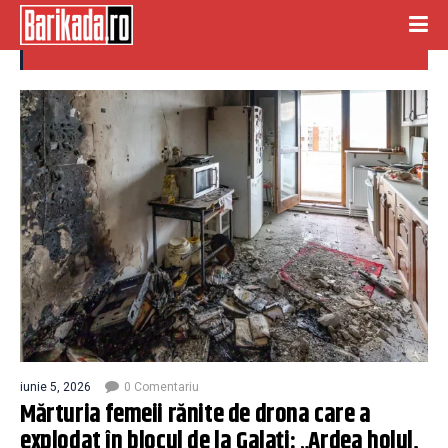
drona galati
iunie 5, 2026
0 Comentariu
Mărturia femeii rănite de drona care a
explodat în blocul de la Galați: „Ardea holul,