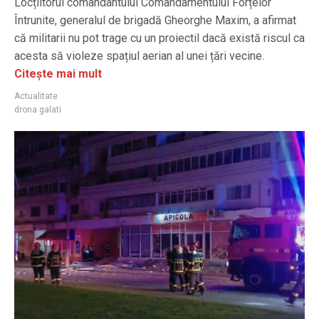
Locțiitorul comandantului Comandamentului Forțelor
Întrunite, generalul de brigadă Gheorghe Maxim, a afirmat
că militarii nu pot trage cu un proiectil dacă există riscul ca
acesta să violeze spațiul aerian al unei țări vecine.
Citește mai mult
Actualitate
drona galati