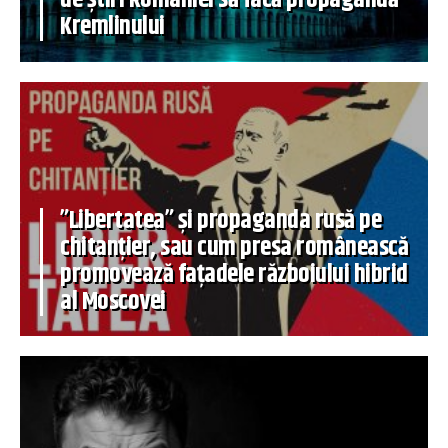
Kremlinului
”Libertatea” și propaganda rusă pe
chitanțier, sau cum presa românească
promovează fațadele războiului hibrid
al Moscovei