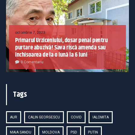
octombrie 7, 2023
Primarul Urziceniului, dosar penal pentru
purtare abuzivă! Sava riscă amenda sau
închisoarea de la o lună la 6 luni
0 Comentariu
Tags
AUR
CALIN GEORGESCU
COVID
IALOMITA
MAIA SANDU
MOLDOVA
PSD
PUTIN