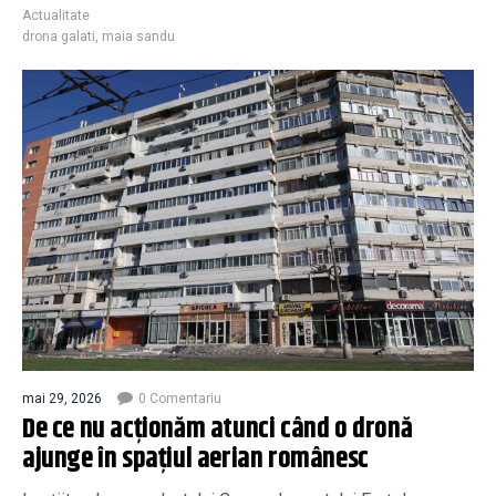
Actualitate
drona galati
,
maia sandu
mai 29, 2026
0 Comentariu
De ce nu acţionăm atunci când o dronă
ajunge în spaţiul aerian românesc