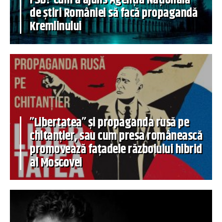
de știri României să facă propagandă
Kremlinului
”Libertatea” și propaganda rusă pe
chitanțier, sau cum presa românească
promovează fațadele războiului hibrid
al Moscovei