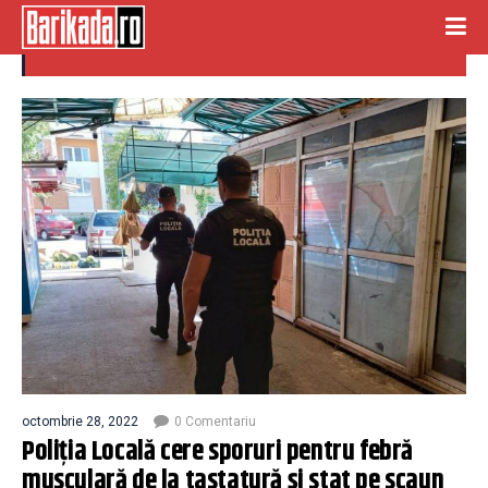
degete
octombrie 28, 2022
0 Comentariu
Poliția Locală cere sporuri pentru febră
musculară de la tastatură și stat pe scaun