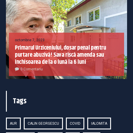
octombrie 7, 2023
Primarul Urziceniului, dosar penal pentru
purtare abuzivă! Sava riscă amenda sau
închisoarea de la o lună la 6 luni
0 Comentariu
Tags
AUR
CALIN GEORGESCU
COVID
IALOMITA