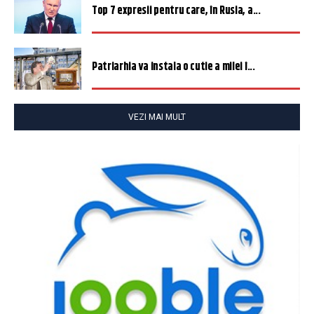
Top 7 expresii pentru care, în Rusia, a...
Patriarhia va instala o cutie a milei î...
VEZI MAI MULT