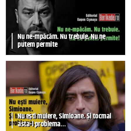
Nu ne-mpăcăm. Nu trebuie. Nu ne
putem permite
Nu ești muiere, Simioane. Și tocmai
asta-i problema…