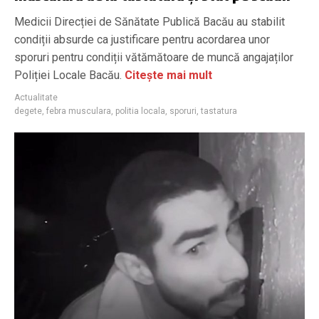
Medicii Direcției de Sănătate Publică Bacău au stabilit
condiții absurde ca justificare pentru acordarea unor
sporuri pentru condiții vătămătoare de muncă angajaților
Poliției Locale Bacău.
Citește mai mult
Actualitate
degete
,
febra musculara
,
politia locala
,
sporuri
,
tastatura