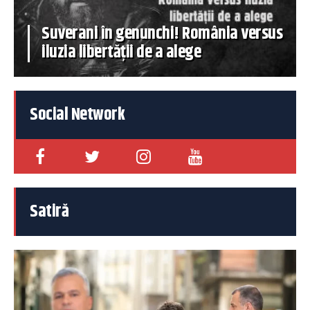
Suverani în genunchi! România versus
iluzia libertății de a alege
Social Network
Satiră