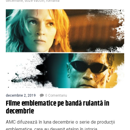
decembrie
,
doze vaccin
,
romania
decembrie 2, 2019
0 Comentariu
Filme emblematice pe bandă rulantă în
decembrie
AMC difuzează în luna decembrie o serie de producții
emblematice, care au devenit etalon în istoria