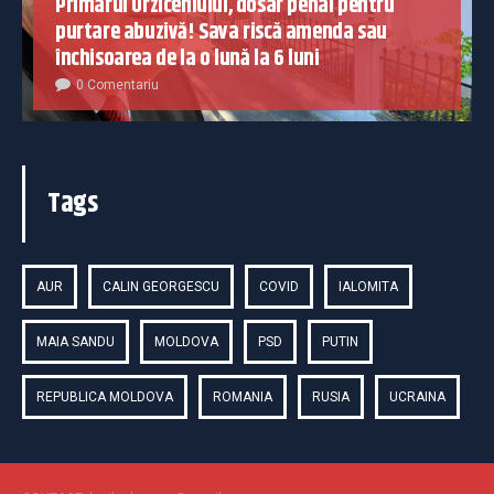
Primarul Urziceniului, dosar penal pentru
purtare abuzivă! Sava riscă amenda sau
închisoarea de la o lună la 6 luni
0 Comentariu
Tags
AUR
CALIN GEORGESCU
COVID
IALOMITA
MAIA SANDU
MOLDOVA
PSD
PUTIN
REPUBLICA MOLDOVA
ROMANIA
RUSIA
UCRAINA