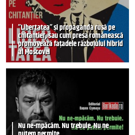
”Libertatea” și propaganda rusă pe
chitanțier, sau cum presa românească
promovează fațadele războiului hibrid
al Moscovei
Nu ne-mpăcăm. Nu trebuie. Nu ne
putem permite