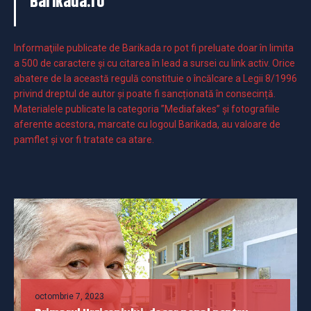
Barikada.ro
Informaţiile publicate de Barikada.ro pot fi preluate doar în limita
a 500 de caractere şi cu citarea în lead a sursei cu link activ. Orice
abatere de la această regulă constituie o încălcare a Legii 8/1996
privind dreptul de autor și poate fi sancționată în consecință.
Materialele publicate la categoria ”Mediafakes” și fotografiile
aferente acestora, marcate cu logoul Barikada, au valoare de
pamflet și vor fi tratate ca atare.
octombrie 7, 2023