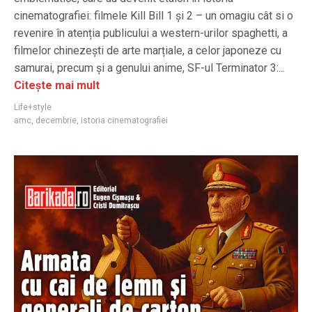
cinematografiei: filmele Kill Bill 1 și 2 – un omagiu cât si o
revenire în atenția publicului a western-urilor spaghetti, a
filmelor chinezești de arte marțiale, a celor japoneze cu
samurai, precum și a genului anime, SF-ul Terminator 3:...
Citește mai mult
Life+style
amc
,
decembrie
,
istoria cinematografiei