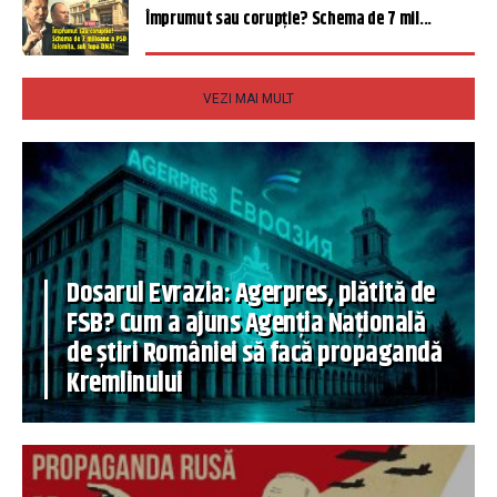
Împrumut sau corupție? Schema de 7 mil...
VEZI MAI MULT
Dosarul Evrazia: Agerpres, plătită de
FSB? Cum a ajuns Agenția Națională
de știri României să facă propagandă
Kremlinului