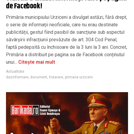
de Facebook!
Primăria municipiului Urziceni a divulgat astăzi, fără drept,
o serie de informații neoficiale, care nu erau destinate
publicității, gestul fiind pasibil de sancțiune sub aspectul
săvârșirii infracțiunii prevăzute de art. 304 Cod Penal,
faptă pedepsită cu închisoare de la 3 luni la 3 ani. Concret,
Primăria a distribuit pe pagina sa de Facebook conținutul
unui...
Citește mai mult
Actualitate
dazinformare
,
document
,
hotarare
,
primaria urziceni