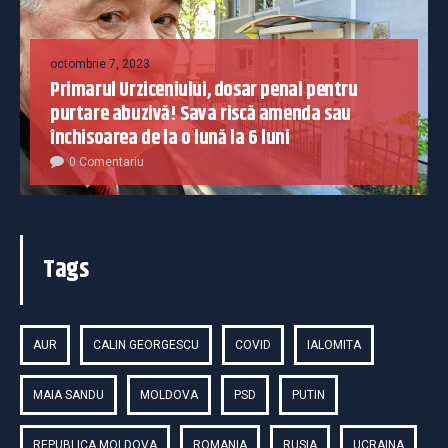
octombrie 7, 2023
Primarul Urziceniului, dosar penal pentru
purtare abuzivă! Sava riscă amenda sau
închisoarea de la o lună la 6 luni
0 Comentariu
Tags
AUR
CALIN GEORGESCU
COVID
IALOMITA
MAIA SANDU
MOLDOVA
PSD
PUTIN
REPUBLICA MOLDOVA
ROMANIA
RUSIA
UCRAINA