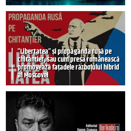
”Libertatea” și propaganda rusă pe
chitanțier, sau cum presa românească
promovează fațadele războiului hibrid
al Moscovei