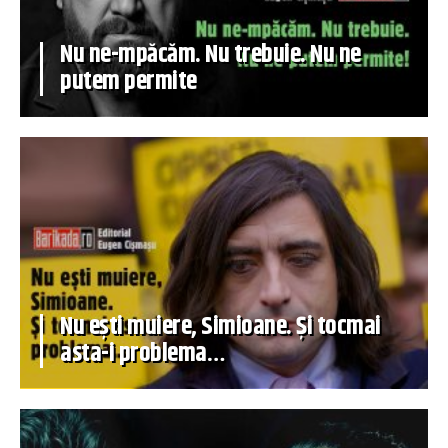
Nu ne-mpăcăm. Nu trebuie. Nu ne
putem permite
Nu ești muiere, Simioane. Și tocmai
asta-i problema…