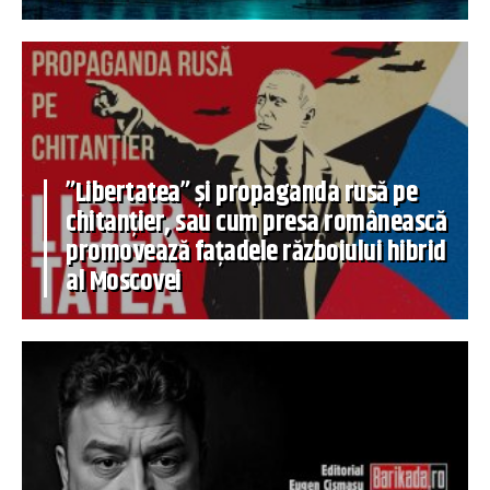
”Libertatea” și propaganda rusă pe
chitanțier, sau cum presa românească
promovează fațadele războiului hibrid
al Moscovei