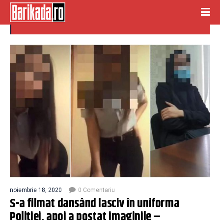
dans lasciv
noiembrie 18, 2020
0 Comentariu
S-a filmat dansând lasciv în uniforma
Poliției, apoi a postat imaginile –