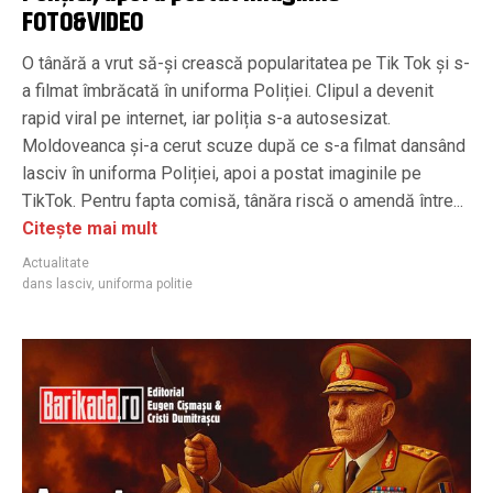
FOTO&VIDEO
O tânără a vrut să-și crească popularitatea pe Tik Tok și s-
a filmat îmbrăcată în uniforma Poliției. Clipul a devenit
rapid viral pe internet, iar poliția s-a autosesizat.
Moldoveanca și-a cerut scuze după ce s-a filmat dansând
lasciv în uniforma Poliției, apoi a postat imaginile pe
TikTok. Pentru fapta comisă, tânăra riscă o amendă între...
Citește mai mult
Actualitate
dans lasciv
,
uniforma politie