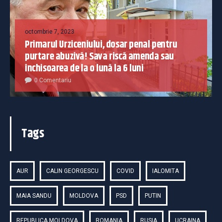
octombrie 7, 2023
Primarul Urziceniului, dosar penal pentru
purtare abuzivă! Sava riscă amenda sau
închisoarea de la o lună la 6 luni
0 Comentariu
Tags
AUR
CALIN GEORGESCU
COVID
IALOMITA
MAIA SANDU
MOLDOVA
PSD
PUTIN
REPUBLICA MOLDOVA
ROMANIA
RUSIA
UCRAINA