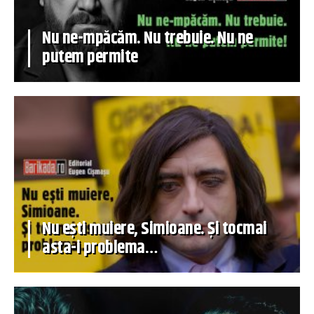
Nu ne-mpăcăm. Nu trebuie. Nu ne
putem permite
Nu ești muiere, Simioane. Și tocmai
asta-i problema…