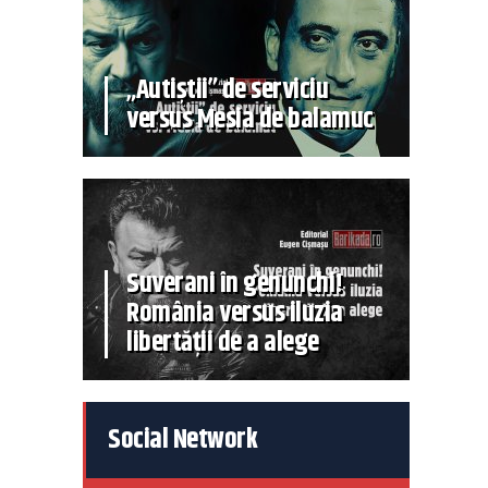
„Autiștii” de serviciu
versus Mesia de balamuc
Suverani în genunchi!
România versus iluzia
libertății de a alege
Social Network