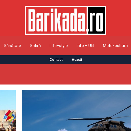
Sănătate
Satiră
Life+style
Info – Util
Motokooltura
Contact
Acasă