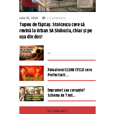
iulie 30, 2026
0 Comentariu
Tupeu de făptaș: Stoicescu cere să
revină la Urban SA Slobozia, chiar și pe
ușa din dos!
...
Poluatorul CLEAN CYCLO cere
Prefecturii ...
Împrumut sau corupție?
Schema de 7 mil...
VEZI MAI MULT