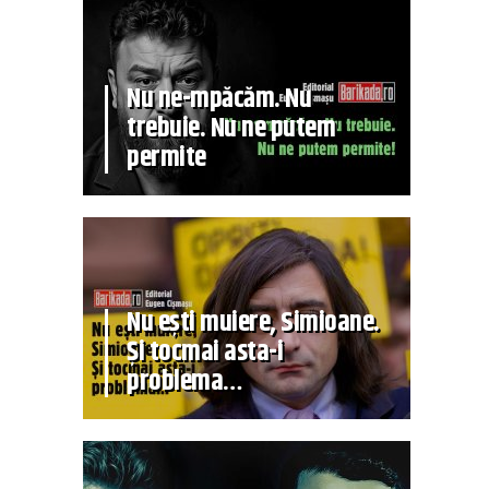
Nu ne-mpăcăm. Nu
trebuie. Nu ne putem
permite
Nu ești muiere, Simioane.
Și tocmai asta-i
problema…