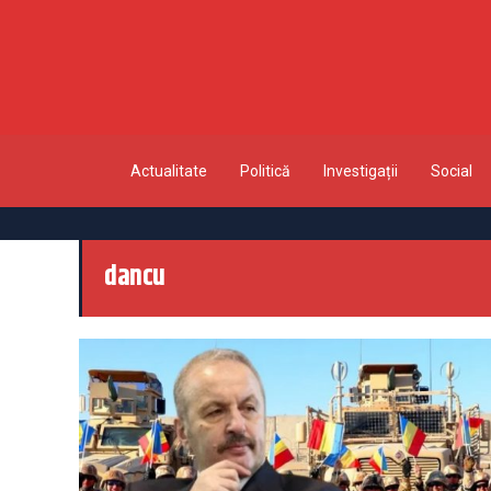
Actualitate
Politică
Investigații
Social
dancu