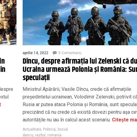
aprilie 14, 2022
0 Comentariu
in
Dîncu, despre afirmaţia lui Zelenski că d
în
Ucraina urmează Polonia şi România: Su
speculaţii
 despre
Ministrul Apărării, Vasile Dîncu, crede că afirmaţiile
extul
preşedintelui ucrainean, Volodimir Zelenski, potrivit c
t
Rusia ar putea ataca Polonia şi România, sunt speculaţ
precizând că nu crede că există dovezi pentru aşa ce
autorităţile nu iau în calcul acest scenariu.
Citește ma
Actualitate
,
Politică
,
Social
dancu
,
razboi
,
romania