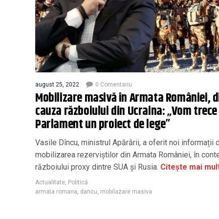
august 25, 2022
0 Comentariu
Mobilizare masivă în Armata României, d
cauza războiului din Ucraina: „Vom trece 
Parlament un proiect de lege”
Vasile Dîncu, ministrul Apărării, a oferit noi informații
mobilizarea rezerviștilor din Armata României, în cont
războiului proxy dintre SUA și Rusia.
Citește mai mul
Actualitate
,
Politică
armata romana
,
dancu
,
mobilazare masiva