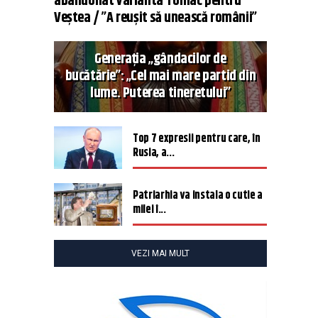
abandonat varianta Tomac pentru
Veștea / ”A reușit să unească românii”
Generația „gândacilor de
bucătărie”: „Cel mai mare partid din
lume. Puterea tineretului”
Top 7 expresii pentru care, în
Rusia, a...
Patriarhia va instala o cutie a
milei î...
VEZI MAI MULT