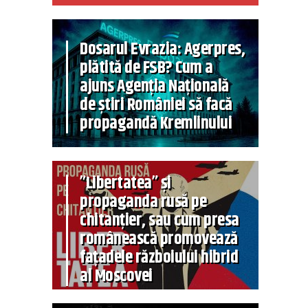
Dosarul Evrazia: Agerpres,
plătită de FSB? Cum a
ajuns Agenția Națională
de știri României să facă
propagandă Kremlinului
”Libertatea” și
propaganda rusă pe
chitanțier, sau cum presa
românească promovează
fațadele războiului hibrid
al Moscovei