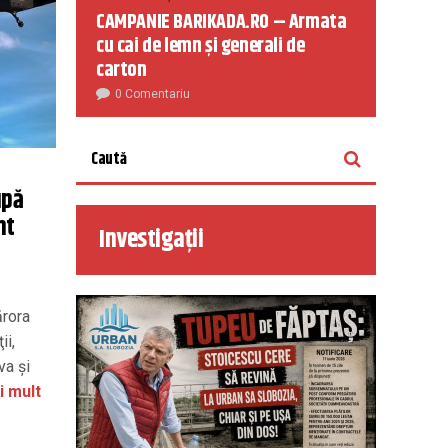
CAMPANIE BARIKADA.RO – Armata
cu cai de lemn și generali de
carton
0 Comentariu
upă
nt
Investigații
ărora
ii,
va şi
i mult