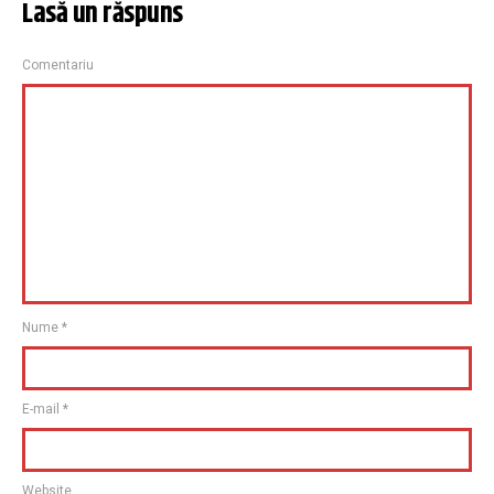
Lasă un răspuns
Comentariu
Nume
*
E-mail
*
Website