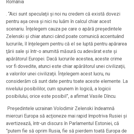
România
. “Aici sunt speculaţii şi noi nu credem că există dovezi
pentru aşa ceva şi nici nu luăm în calcul chiar acest
scenariu. Înţelegem cauza pe care o apără preşedintele
Zelenski şi chiar atunci când poate comunică accentuând
lucrurile, îl înţelegem pentru că el se luptă pentru apărarea
ţării sale şi într-o anumită măsură cu adevărat este şi
apărătorul Europei. Dacă lucrurile acestea, aceste crime
vor fi dovedite, atunci este chiar apărătorul unei civilizaţii,
a valorilor unei civilizaţii. Înţelegem acest lucru, nu
considerăm că sunt date pentru toate aceste elemente. La
nivelului posibililor, cum spunem în logică, a logicii
posibilului, orice este posibil”, a afirmat Vasile Dîncu.
Preşedintele ucrainan Volodimir Zelenski îndeamnă
miercuri Europa să acţioneze mai rapid împotriva Rusiei şi
avertizează, într-un discurs în Parlamentul Estoniei, că
”putem fie să oprim Rusia, fie să pierdem toată Europa de