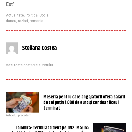
Est”
Actualitate
,
Politică
,
Social
dancu
,
razboi
,
romania
Steliana Costea
Vezi toate postările autorului
Meseria pentru care angajatorii oferă salarii
de cel puţin 1.000 de euro şi cer doar liceul
terminat
Articolul precedent
Ialomița: Teribil accident pe DN2. Maşină