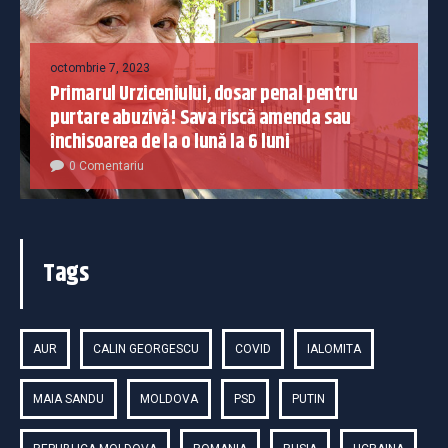
octombrie 7, 2023
Primarul Urziceniului, dosar penal pentru
purtare abuzivă! Sava riscă amenda sau
închisoarea de la o lună la 6 luni
0 Comentariu
Tags
AUR
CALIN GEORGESCU
COVID
IALOMITA
MAIA SANDU
MOLDOVA
PSD
PUTIN