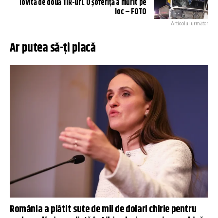
lovită de două TIR-uri. O şoferiţă a murit pe
loc – FOTO
Articolul următor
Ar putea să-ți placă
România a plătit sute de mii de dolari chirie pentru