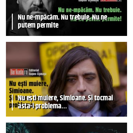
Nu ne-mpăcăm. Nu trebuie. Nu ne
putem permite
Nu ești muiere, Simioane. Și tocmai
asta-i problema…