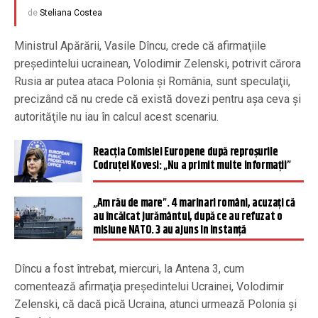
de
Steliana Costea
Ministrul Apărării, Vasile Dîncu, crede că afirmaţiile
preşedintelui ucrainean, Volodimir Zelenski, potrivit cărora
Rusia ar putea ataca Polonia şi România, sunt speculaţii,
precizând că nu crede că există dovezi pentru aşa ceva şi
autorităţile nu iau în calcul acest scenariu.
Reacția Comisiei Europene după reproșurile
Codruței Kovesi: „Nu a primit multe informaţii”
„Am rău de mare”. 4 marinari români, acuzați că
au încălcat jurământul, după ce au refuzat o
misiune NATO. 3 au ajuns în instanță
Dîncu a fost întrebat, miercuri, la Antena 3, cum
comentează afirmaţia preşedintelui Ucrainei, Volodimir
Zelenski, că dacă pică Ucraina, atunci urmează Polonia şi