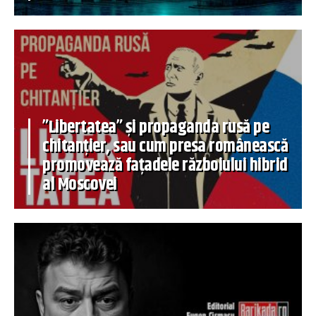
”Libertatea” și propaganda rusă pe
chitanțier, sau cum presa românească
promovează fațadele războiului hibrid
al Moscovei