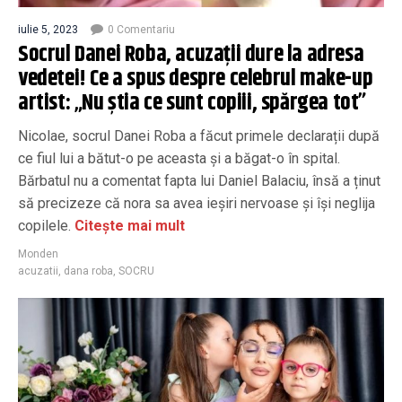
iulie 5, 2023
0 Comentariu
Socrul Danei Roba, acuzații dure la adresa
vedetei! Ce a spus despre celebrul make-up
artist: „Nu știa ce sunt copiii, spărgea tot”
Nicolae, socrul Danei Roba a făcut primele declarații după
ce fiul lui a bătut-o pe aceasta și a băgat-o în spital.
Bărbatul nu a comentat fapta lui Daniel Balaciu, însă a ținut
să precizeze că nora sa avea ieșiri nervoase și își neglija
copilele.
Citește mai mult
Monden
acuzatii
,
dana roba
,
SOCRU