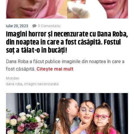
iulie 20, 2023
0 Comentariu
Imagini horror și necenzurate cu Dana Roba,
din noaptea în care a fost căsăpită. Fostul
soț a tăiat-o în bucăți!
Dana Roba a făcut publice imaginile din noaptea în care a
fost căsăpită.
Citește mai mult
Monden
dana roba
,
imagini necenzurate