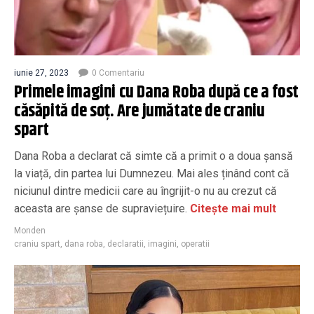
iunie 27, 2023
0 Comentariu
Primele imagini cu Dana Roba după ce a fost
căsăpită de soț. Are jumătate de craniu
spart
Dana Roba a declarat că simte că a primit o a doua șansă
la viață, din partea lui Dumnezeu. Mai ales ținând cont că
niciunul dintre medicii care au îngrijit-o nu au crezut că
aceasta are șanse de supraviețuire.
Citește mai mult
Monden
craniu spart
,
dana roba
,
declaratii
,
imagini
,
operatii