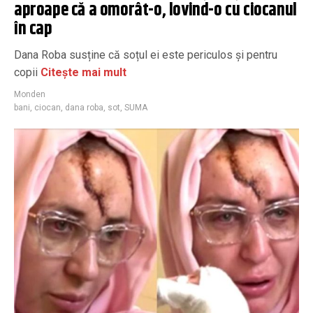
aproape că a omorât-o, lovind-o cu ciocanul
în cap
Dana Roba susține că soțul ei este periculos și pentru
copii
Citește mai mult
Monden
bani
,
ciocan
,
dana roba
,
sot
,
SUMA