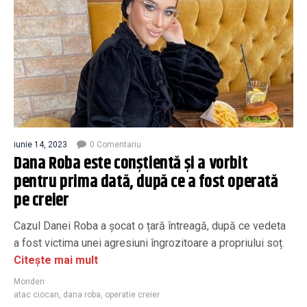
iunie 14, 2023
0 Comentariu
Dana Roba este conștientă și a vorbit
pentru prima dată, după ce a fost operată
pe creier
Cazul Danei Roba a șocat o țară întreagă, după ce vedeta
a fost victima unei agresiuni îngrozitoare a propriului soț.
Citește mai mult
Monden
atac ciocan
,
dana roba
,
operatie creier