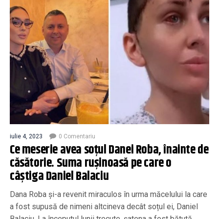
iulie 4, 2023
0 Comentariu
Ce meserie avea soțul Danei Roba, înainte de
căsătorie. Suma rușinoasă pe care o
câștiga Daniel Balaciu
Dana Roba și-a revenit miraculos în urma măcelului la care
a fost supusă de nimeni altcineva decât soțul ei, Daniel
Balaciu. La începutul lunii trecute, șatena a fost bătută