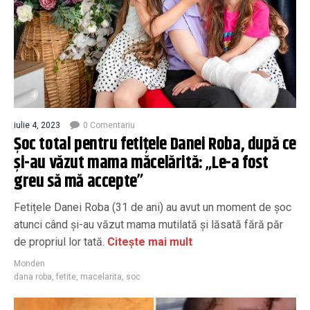
iulie 4, 2023
0 Comentariu
Șoc total pentru fetițele Danei Roba, după ce
și-au văzut mama măcelărită: „Le-a fost
greu să mă accepte”
Fetițele Danei Roba (31 de ani) au avut un moment de șoc
atunci când și-au văzut mama mutilată și lăsată fără păr
de propriul lor tată.
Citește mai mult
Monden
dana roba
,
fetite
,
macelarita
,
soc