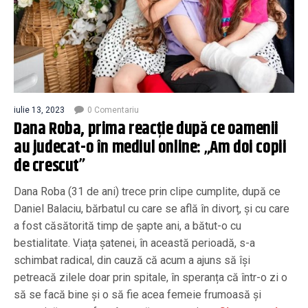
iulie 13, 2023
0 Comentariu
Dana Roba, prima reacție după ce oamenii
au judecat-o în mediul online: „Am doi copii
de crescut”
Dana Roba (31 de ani) trece prin clipe cumplite, după ce
Daniel Balaciu, bărbatul cu care se află în divorț, și cu care
a fost căsătorită timp de șapte ani, a bătut-o cu
bestialitate. Viața șatenei, în această perioadă, s-a
schimbat radical, din cauză că acum a ajuns să își
petreacă zilele doar prin spitale, în speranța că într-o zi o
să se facă bine și o să fie acea femeie frumoasă și