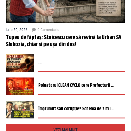
iulie 30, 2026
0 Comentariu
Tupeu de făptaș: Stoicescu cere să revină la Urban SA
Slobozia, chiar și pe ușa din dos!
...
Poluatorul CLEAN CYCLO cere Prefecturii ...
Împrumut sau corupție? Schema de 7 mil...
VEZI MAI MULT