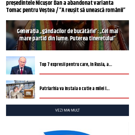
președintele Nicușor Dan a abandonat varianta
Tomac pentru Veștea / ”A reușit să unească românii”
Generația „gândacilor de bucătărie”: „Cel mai
mare partid din lume. Puterea tineretului”
Top 7 expresii pentru care, în Rusia, a...
Patriarhia va instala o cutie a milei î...
VEZI MAI MULT