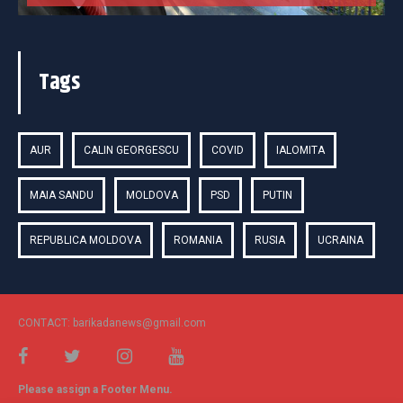
Tags
AUR
CALIN GEORGESCU
COVID
IALOMITA
MAIA SANDU
MOLDOVA
PSD
PUTIN
REPUBLICA MOLDOVA
ROMANIA
RUSIA
UCRAINA
CONTACT: barikadanews@gmail.com
Please assign a Footer Menu.