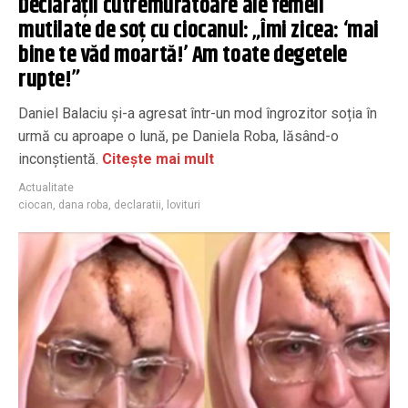
Declarații cutremurătoare ale femeii
mutilate de soț cu ciocanul: „Îmi zicea: ‘mai
bine te văd moartă!’ Am toate degetele
rupte!”
Daniel Balaciu și-a agresat într-un mod îngrozitor soția în
urmă cu aproape o lună, pe Daniela Roba, lăsând-o
inconștientă.
Citește mai mult
Actualitate
ciocan
,
dana roba
,
declaratii
,
lovituri