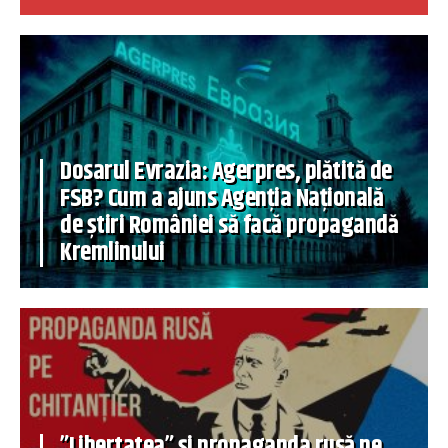
Dosarul Evrazia: Agerpres, plătită de
FSB? Cum a ajuns Agenția Națională
de știri României să facă propagandă
Kremlinului
”Libertatea” și propaganda rusă pe