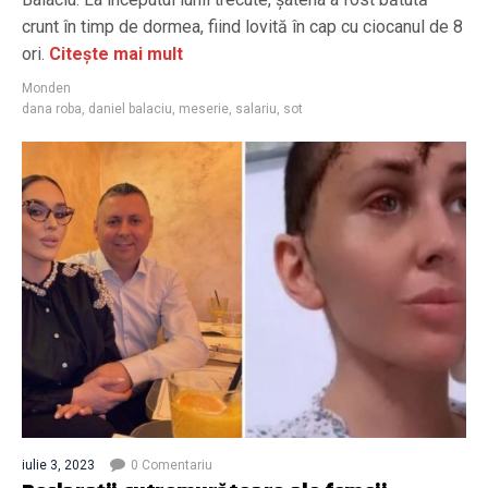
crunt în timp de dormea, fiind lovită în cap cu ciocanul de 8
ori.
Citește mai mult
Monden
dana roba
,
daniel balaciu
,
meserie
,
salariu
,
sot
iulie 3, 2023
0 Comentariu