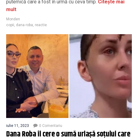
puternică care a fost în urmă cu ceva timp.
Citește mai
mult
Monden
copii
,
dana roba
,
reactie
iulie 11, 2023
0 Comentariu
Dana Roba îi cere o sumă uriașă soțului care