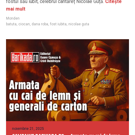
fostul său iubit, celebrul cântăreț Nicolae Guță.
Citește
mai mult
Monden
batuta
,
ciocan
,
dana roba
,
fost iubita
,
nicolae guta
noiembrie 21, 2025