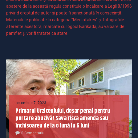
abatere de la această regulă constituie o încălcare a Legii 8/1996
privind dreptul de autor și poate fi sancționată în consecință.
Materialele publicate la categoria ”Mediafakes” și fotografiile
aferente acestora, marcate cu logoul Barikada, au valoare de
pamflet și vor fi tratate ca atare.
octombrie 7, 2023
Primarul Urziceniului, dosar penal pentru
purtare abuzivă! Sava riscă amenda sau
închisoarea de la o lună la 6 luni
0 Comentariu