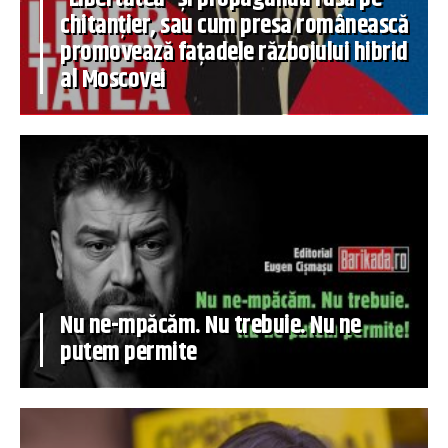
chitanțier, sau cum presa românească
promovează fațadele războiului hibrid
al Moscovei
Nu ne-mpăcăm. Nu trebuie. Nu ne
putem permite