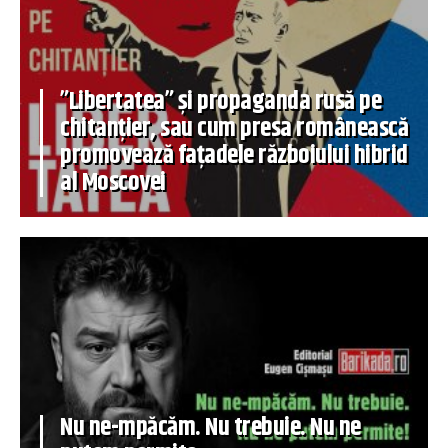
”Libertatea” și propaganda rusă pe
chitanțier, sau cum presa românească
promovează fațadele războiului hibrid
al Moscovei
Nu ne-mpăcăm. Nu trebuie. Nu ne