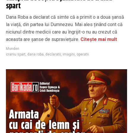
spart
Dana Roba a declarat că simte că a primit o a doua șansă
la viață, din partea lui Dumnezeu. Mai ales ținând cont că
niciunul dintre medicii care au îngrijit-o nu au crezut că
aceasta are șanse de supraviețuire.
Citește mai mult
Monden
craniu spart
,
dana roba
,
declaratii
,
imagini
,
operatii