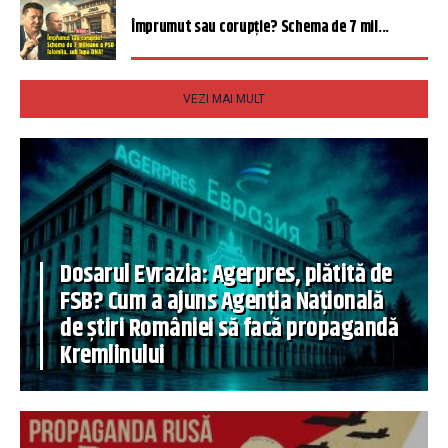
Împrumut sau corupție? Schema de 7 mil...
VEZI MAI MULT
Dosarul Evrazia: Agerpres, plătită de
FSB? Cum a ajuns Agenția Națională
de știri României să facă propagandă
Kremlinului