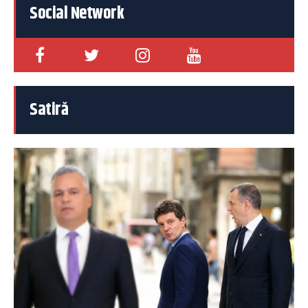
Social Network
Satiră