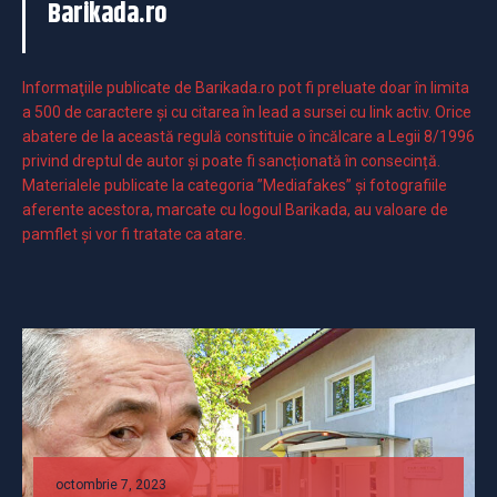
Barikada.ro
Informaţiile publicate de Barikada.ro pot fi preluate doar în limita
a 500 de caractere şi cu citarea în lead a sursei cu link activ. Orice
abatere de la această regulă constituie o încălcare a Legii 8/1996
privind dreptul de autor și poate fi sancționată în consecință.
Materialele publicate la categoria ”Mediafakes” și fotografiile
aferente acestora, marcate cu logoul Barikada, au valoare de
pamflet și vor fi tratate ca atare.
octombrie 7, 2023