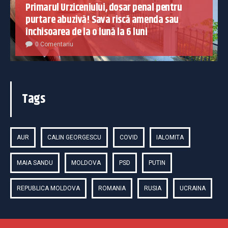
Primarul Urziceniului, dosar penal pentru
purtare abuzivă! Sava riscă amenda sau
închisoarea de la o lună la 6 luni
0 Comentariu
Tags
AUR
CALIN GEORGESCU
COVID
IALOMITA
MAIA SANDU
MOLDOVA
PSD
PUTIN
REPUBLICA MOLDOVA
ROMANIA
RUSIA
UCRAINA