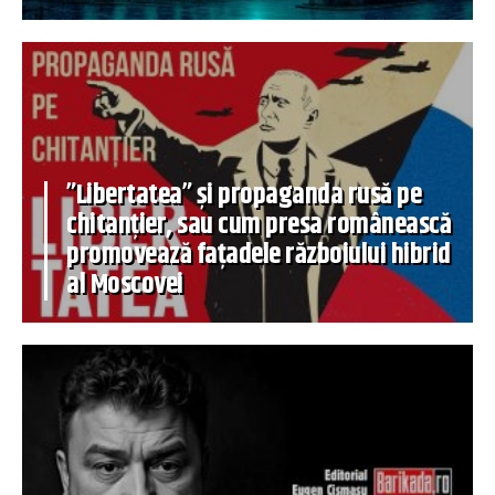
”Libertatea” și propaganda rusă pe
chitanțier, sau cum presa românească
promovează fațadele războiului hibrid
al Moscovei