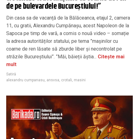
de pe bulevardele Bucureștiului!”
Din casa sa de vacanță de la Bălăceanca, etajul 2, camera
11, cu gratii, Alexandru Cumpănașu, acest Napoleon de la
Sapoca pe timp de vară, a comis o nouă video – somație
la adresa autorităților statului, pe tema ”mașinilor cu
coarne de ren lăsate să zburde liber și necontrolat pe
străzile Bucureștiului”. ”Măi, băieții ăștia...
Citește mai
mult
Satiră
alexandru cumpanasu
,
ansvsa
,
crotali
,
masini