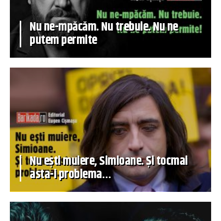
Nu ne-mpăcăm. Nu trebuie. Nu ne
putem permite
Nu ești muiere, Simioane. Și tocmai
asta-i problema…