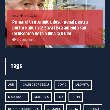
octombrie 7, 2023
Primarul Urziceniului, dosar penal pentru
purtare abuzivă! Sava riscă amenda sau
închisoarea de la o lună la 6 luni
0 Comentariu
Tags
AUR
CALIN GEORGESCU
COVID
IALOMITA
MAIA SANDU
MOLDOVA
PSD
PUTIN
REPUBLICA MOLDOVA
ROMANIA
RUSIA
UCRAINA