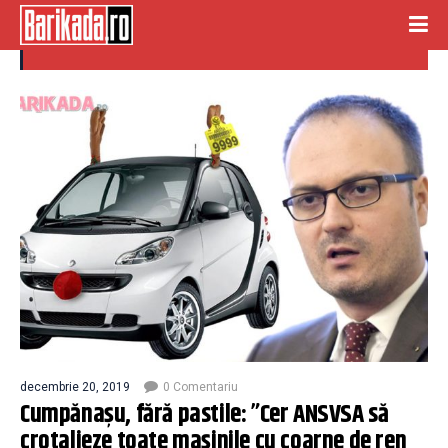
crotali
decembrie 20, 2019
0 Comentariu
Cumpănașu, fără pastile: ”Cer ANSVSA să
crotalieze toate mașinile cu coarne de ren