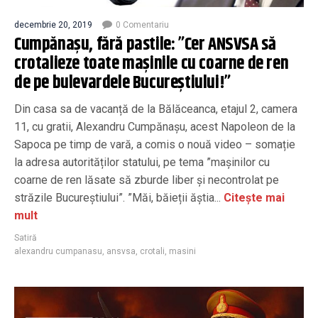
decembrie 20, 2019
0 Comentariu
Cumpănașu, fără pastile: ”Cer ANSVSA să
crotalieze toate mașinile cu coarne de ren
de pe bulevardele Bucureștiului!”
Din casa sa de vacanță de la Bălăceanca, etajul 2, camera
11, cu gratii, Alexandru Cumpănașu, acest Napoleon de la
Sapoca pe timp de vară, a comis o nouă video – somație
la adresa autorităților statului, pe tema ”mașinilor cu
coarne de ren lăsate să zburde liber și necontrolat pe
străzile Bucureștiului”. ”Măi, băieții ăștia...
Citește mai
mult
Satiră
alexandru cumpanasu
,
ansvsa
,
crotali
,
masini