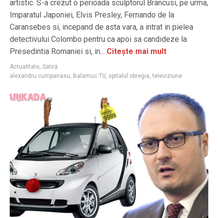
artistic. S-a crezut o perioada sculptorul Brancusi, pe urma,
Imparatul Japoniei, Elvis Presley, Fernando de la
Caransebes si, incepand de asta vara, a intrat in pielea
detectivului Colombo pentru ca apoi sa candideze la
Presedintia Romaniei si, in...
Citește mai mult
Actualitate
,
Satiră
alexandru cumpanasu
,
Balamuc TV
,
spitalul obregia
,
televiziune