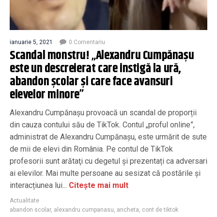
ianuarie 5, 2021
0 Comentariu
Scandal monstru! „Alexandru Cumpănașu
este un descreierat care instigă la ură,
abandon școlar și care face avansuri
elevelor minore”
Alexandru Cumpănașu provoacă un scandal de proporții
din cauza contului său de TikTok. Contul „proful online”,
administrat de Alexandru Cumpănaşu, este urmărit de sute
de mii de elevi din România. Pe contul de TikTok
profesorii sunt arătaţi cu degetul şi prezentați ca adversari
ai elevilor. Mai multe persoane au sesizat că postările și
interacțiunea lui...
Citește mai mult
Actualitate
abandon scolar
,
alexandru cumpanasu
,
ancheta
,
cont de tiktok