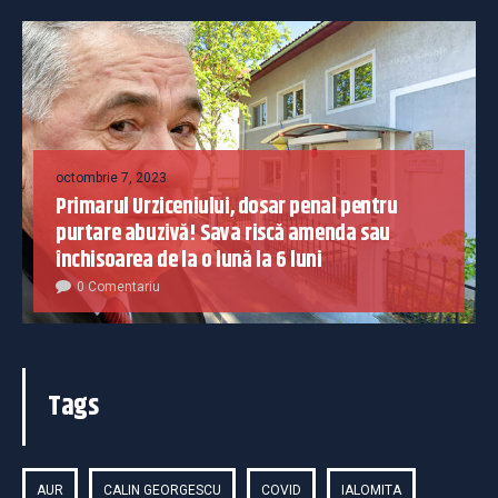
octombrie 7, 2023
Primarul Urziceniului, dosar penal pentru
purtare abuzivă! Sava riscă amenda sau
închisoarea de la o lună la 6 luni
0 Comentariu
Tags
AUR
CALIN GEORGESCU
COVID
IALOMITA