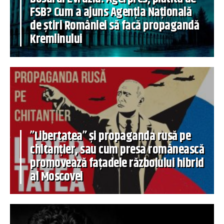
FSB? Cum a ajuns Agenția Națională
de știri României să facă propagandă
Kremlinului
”Libertatea” și propaganda rusă pe
chitanțier, sau cum presa românească
promovează fațadele războiului hibrid
al Moscovei