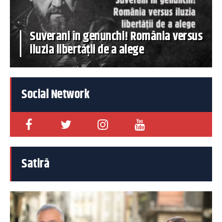
Suverani în genunchi! România versus
iluzia libertății de a alege
Social Network
Satiră