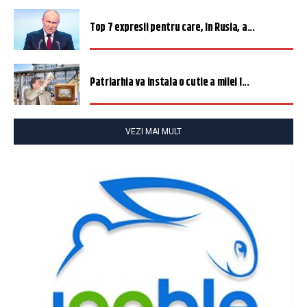
Top 7 expresii pentru care, în Rusia, a...
Patriarhia va instala o cutie a milei î...
VEZI MAI MULT