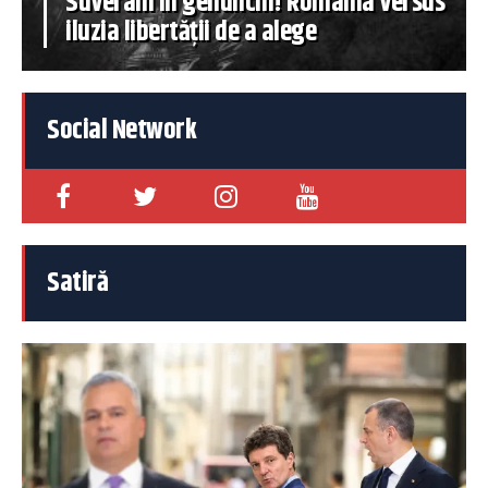
Suverani în genunchi! România versus
iluzia libertății de a alege
Social Network
Satiră