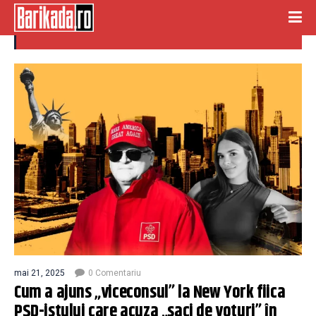
cristescu
mai 21, 2025
0 Comentariu
Cum a ajuns „viceconsul” la New York fiica
PSD-istului care acuza „saci de voturi” în