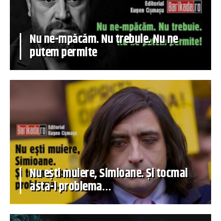
Nu ne-mpăcăm. Nu trebuie. Nu ne
putem permite
Nu ești muiere, Simioane. Și tocmai
asta-i problema…