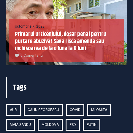
octombrie 7, 2023
Primarul Urziceniului, dosar penal pentru
purtare abuzivă! Sava riscă amenda sau
închisoarea de la o lună la 6 luni
0 Comentariu
Tags
AUR
CALIN GEORGESCU
COVID
IALOMITA
MAIA SANDU
MOLDOVA
PSD
PUTIN