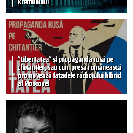
Kremlinului
”Libertatea” și propaganda rusă pe
chitanțier, sau cum presa românească
promovează fațadele războiului hibrid
al Moscovei