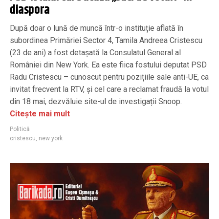
diaspora
După doar o lună de muncă într-o instituție aflată în
subordinea Primăriei Sector 4, Tamila Andreea Cristescu
(23 de ani) a fost detașată la Consulatul General al
României din New York. Ea este fiica fostului deputat PSD
Radu Cristescu – cunoscut pentru pozițiile sale anti-UE, ca
invitat frecvent la RTV, și cel care a reclamat fraudă la votul
din 18 mai, dezvăluie site-ul de investigații Snoop.
Citește mai mult
Politică
cristescu
,
new york