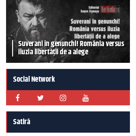
Suverani în genunchi! România versus
iluzia libertății de a alege
Social Network
Satiră