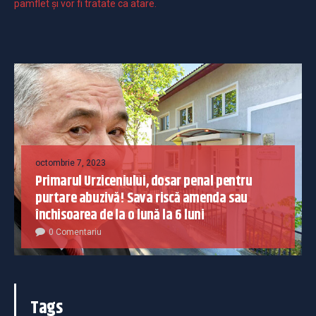
pamflet și vor fi tratate ca atare.
octombrie 7, 2023
Primarul Urziceniului, dosar penal pentru
purtare abuzivă! Sava riscă amenda sau
închisoarea de la o lună la 6 luni
0 Comentariu
Tags