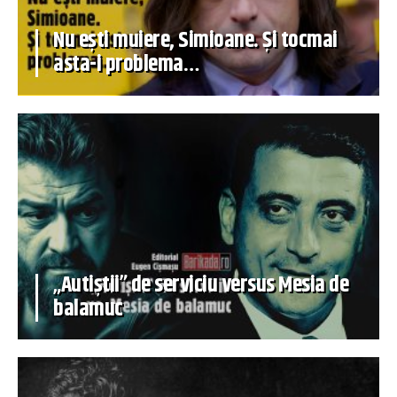
Nu ești muiere, Simioane. Și tocmai
asta-i problema…
„Autiștii” de serviciu versus Mesia de
balamuc