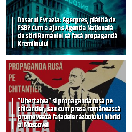
Dosarul Evrazia: Agerpres, plătită de
FSB? Cum a ajuns Agenția Națională
de știri României să facă propagandă
Kremlinului
”Libertatea” și propaganda rusă pe
chitanțier, sau cum presa românească
promovează fațadele războiului hibrid
al Moscovei