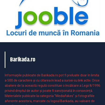
Barikada.ro
Informaţiile publicate de Barikada.ro pot fi preluate doar în limita
a 500 de caractere şi cu citarea în lead a sursei cu link activ. Orice
abatere de la această regulă constituie o încălcare a Legii 8/1996
privind dreptul de autor și poate fi sancționată în consecință.
Materialele publicate la categoria ”Mediafakes” și fotografiile
aferente acestora, marcate cu logoul Barikada, au valoare de