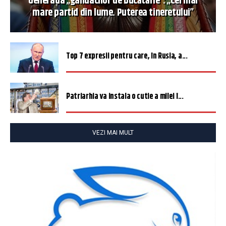
Generația „gândacilor de bucătărie”: „Cel mai
mare partid din lume. Puterea tineretului”
Top 7 expresii pentru care, în Rusia, a...
Patriarhia va instala o cutie a milei î...
VEZI MAI MULT