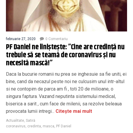
februarie 27, 2020
0 Comentariu
PF Daniel ne liniștește: ”Cine are credință nu
trebuie să se teamă de coronavirus și nu
necesită mască!”
Daca la bucurie romanii nu prea se inghesuie sa fie uniti, ei
bine, cand da necazul peste noi ne culcusim unul intr-altul
si ne contopim de parca am fi , toti 20 de milioane, o
singura faptura. Vazand neputinta sistemului medical,
biserica a sarit , cum face de milenii, sa rezolve beleaua
provocata lumii intregi...
Citește mai mult
Actualitate
,
Satiră
coronavirus
,
credinta
,
masca
,
PF Daniel