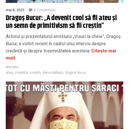
mai 8, 2023
0 Comentariu
Dragoș Bucur: „A devenit cool să fii ateu și
un semn de primitivism să fii creștin”
Actorul și prezentatorul emisiunii „Visuri la cheie”, Dragoș
Bucur, a vorbit recent în cadrul unui interviu despre
credință și despre însemnătatea acesteia.
Citește mai
mult
Monden
ateu
,
credinta
,
crestin
,
dana nalbaru
,
dragos bucur