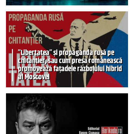
”Libertatea” și propaganda rusă pe
chitanțier, sau cum presa românească
promovează fațadele războiului hibrid
al Moscovei