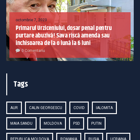
octombrie 7, 2023
Primarul Urziceniului, dosar penal pentru
purtare abuzivă! Sava riscă amenda sau
închisoarea de la o lună la 6 luni
0 Comentariu
Tags
AUR
CALIN GEORGESCU
COVID
IALOMITA
MAIA SANDU
MOLDOVA
PSD
PUTIN
REPUBLICA MOLDOVA
ROMANIA
RUSIA
UCRAINA