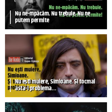
Nu ne-mpăcăm. Nu trebuie. Nu ne
putem permite
Nu ești muiere, Simioane. Și tocmai
asta-i problema…