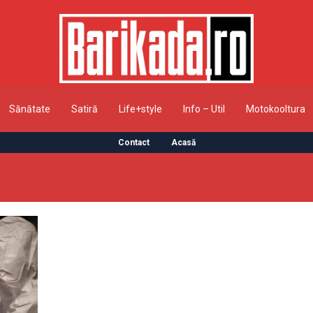
Sănătate
Satiră
Life+style
Info – Util
Motokooltura
Contact
Acasă