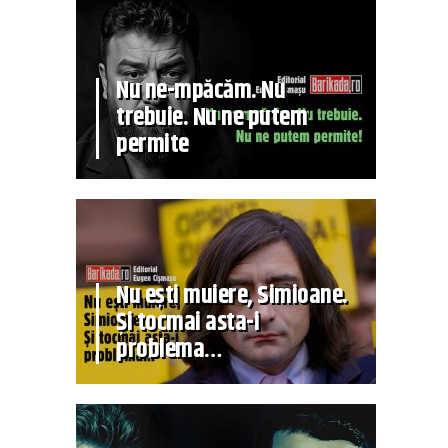
Nu ne-mpăcăm. Nu
trebuie. Nu ne putem
permite
Nu ești muiere, Simioane.
Și tocmai asta-i
problema…