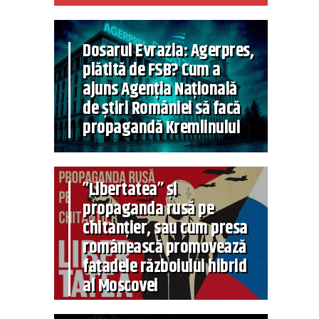
Dosarul Evrazia: Agerpres,
plătită de FSB? Cum a
ajuns Agenția Națională
de știri României să facă
propagandă Kremlinului
”Libertatea” și
propaganda rusă pe
chitanțier, sau cum presa
românească promovează
fațadele războiului hibrid
al Moscovei