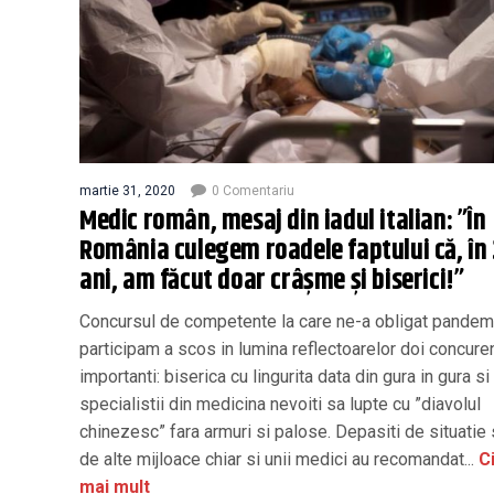
martie 31, 2020
0 Comentariu
Medic român, mesaj din iadul italian: ”În
România culegem roadele faptului că, în
ani, am făcut doar crâșme și biserici!”
Concursul de competente la care ne-a obligat pandem
participam a scos in lumina reflectoarelor doi concure
importanti: biserica cu lingurita data din gura in gura si
specialistii din medicina nevoiti sa lupte cu ”diavolul
chinezesc” fara armuri si palose. Depasiti de situatie s
de alte mijloace chiar si unii medici au recomandat...
Ci
mai mult