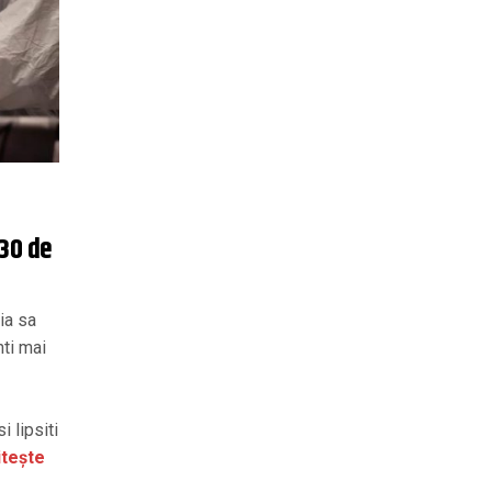
 30 de
ia sa
nti mai
i lipsiti
tește