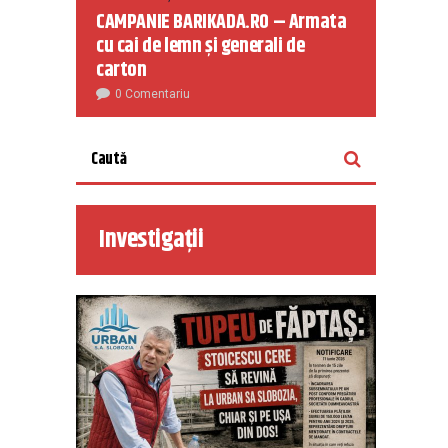
CAMPANIE BARIKADA.RO – Armata
cu cai de lemn și generali de
carton
0 Comentariu
Investigații