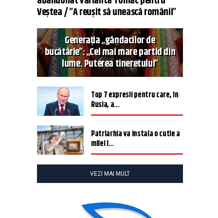
abandonat varianta Tomac pentru
Veștea / ”A reușit să unească românii”
Generația „gândacilor de
bucătărie”: „Cel mai mare partid din
lume. Puterea tineretului”
Top 7 expresii pentru care, în
Rusia, a...
Patriarhia va instala o cutie a
milei î...
VEZI MAI MULT