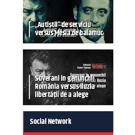
„Autiștii” de serviciu
versus Mesia de balamuc
Suverani în genunchi!
România versus iluzia
libertății de a alege
Social Network