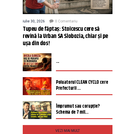
iulie 30, 2026
0 Comentariu
Tupeu de făptaș: Stoicescu cere să
revină la Urban SA Slobozia, chiar și pe
ușa din dos!
...
Poluatorul CLEAN CYCLO cere
Prefecturii ...
Împrumut sau corupție?
Schema de 7 mil...
VEZI MAI MULT