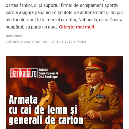
partea fanilor, ci şi suportul firmei de echipament sportiv
care a asigura până acum ţinutele de antrenament şi de joc
ale tricolorilor. De la meciul următor, Naţionala, nu și Contra
neapărat, va purta un nou...
Citește mai mult
Actualitate
cosmin contra
,
joma
,
meci
,
romania suedia
,
voma