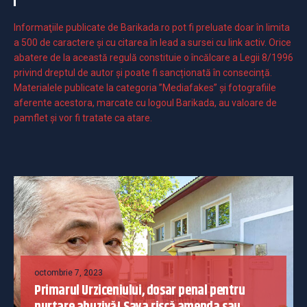
Informaţiile publicate de Barikada.ro pot fi preluate doar în limita
a 500 de caractere şi cu citarea în lead a sursei cu link activ. Orice
abatere de la această regulă constituie o încălcare a Legii 8/1996
privind dreptul de autor și poate fi sancționată în consecință.
Materialele publicate la categoria ”Mediafakes” și fotografiile
aferente acestora, marcate cu logoul Barikada, au valoare de
pamflet și vor fi tratate ca atare.
octombrie 7, 2023
Primarul Urziceniului, dosar penal pentru