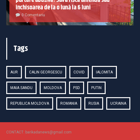
purtare abuzivă! Sava riscă amenda sau
închisoarea de la o lună la 6 luni
0 Comentariu
Tags
AUR
CALIN GEORGESCU
COVID
IALOMITA
MAIA SANDU
MOLDOVA
PSD
PUTIN
REPUBLICA MOLDOVA
ROMANIA
RUSIA
UCRAINA
CONTACT: barikadanews@gmail.com