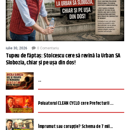
iulie 30, 2026
0 Comentariu
Tupeu de făptaș: Stoicescu cere să revină la Urban SA
Slobozia, chiar și pe ușa din dos!
...
Poluatorul CLEAN CYCLO cere Prefecturii ...
Împrumut sau corupție? Schema de 7 mil...