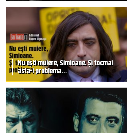
Nu ești muiere, Simioane. Și tocmai
asta-i problema…