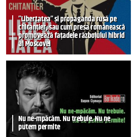
”Libertatea” și propaganda rusă pe
chitanțier, sau cum presa românească
promovează fațadele războiului hibrid
al Moscovei
Nu ne-mpăcăm. Nu trebuie. Nu ne
putem permite