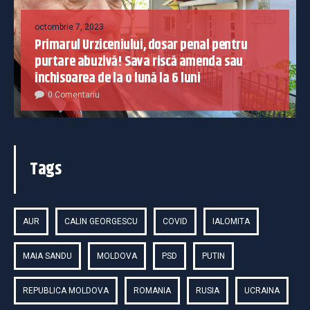
octombrie 7, 2023
Primarul Urziceniului, dosar penal pentru
purtare abuzivă! Sava riscă amenda sau
închisoarea de la o lună la 6 luni
0 Comentariu
Tags
AUR
CALIN GEORGESCU
COVID
IALOMITA
MAIA SANDU
MOLDOVA
PSD
PUTIN
REPUBLICA MOLDOVA
ROMANIA
RUSIA
UCRAINA