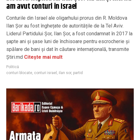
am avut conturi în Israel
Conturile din Israel ale oligarhului prorus din R. Moldova
Ilan Șor au fost înghețate de autoritățile de la Tel Aviv.
Liderul Partidului Șor, Ilan Șor, a fost condamnat în 2017 la
șapte ani şi șase luni de închisoare pentru escrocherie și
spălare de bani și dat în căutare internațională, transmite
Știri.md
Citește mai mult
Politică
conturi blocate
,
conturi israel
,
ilan sor
,
partid