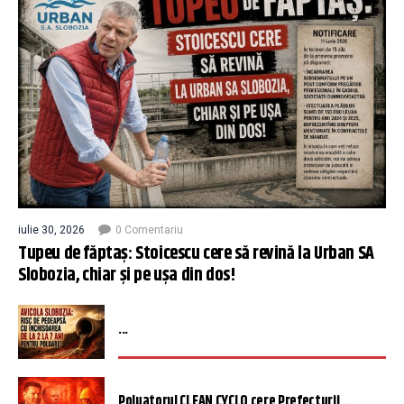
iulie 30, 2026
0 Comentariu
Tupeu de făptaș: Stoicescu cere să revină la Urban SA
Slobozia, chiar și pe ușa din dos!
...
Poluatorul CLEAN CYCLO cere Prefecturii ...