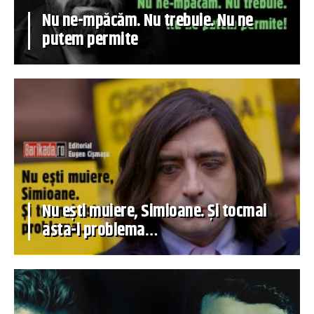
Nu ne-mpăcăm. Nu trebuie. Nu ne
putem permite
Nu ești muiere, Simioane. Și tocmai
asta-i problema…