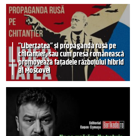
”Libertatea” și propaganda rusă pe
chitanțier, sau cum presa românească
promovează fațadele războiului hibrid
al Moscovei