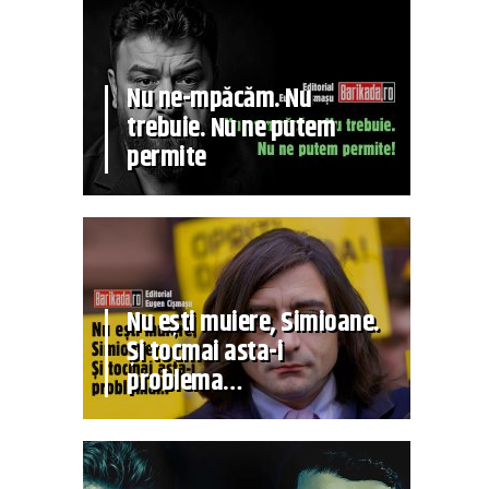
Nu ne-mpăcăm. Nu
trebuie. Nu ne putem
permite
Nu ești muiere, Simioane.
Și tocmai asta-i
problema…