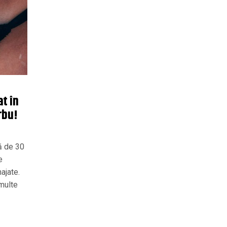
at în
rbu!
ă de 30
e
najate.
 multe