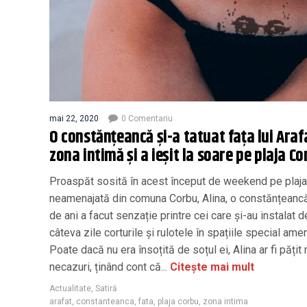
mai 22, 2020
0 Comentariu
O constănțeancă şi-a tatuat faţa lui Araf
zona intimă și a ieșit la soare pe plaja Co
Proaspăt sosită în acest început de weekend pe plaja
neamenajată din comuna Corbu, Alina, o constănțeanc
de ani a facut senzație printre cei care și-au instalat d
câteva zile corturile și rulotele în spațiile special ame
Poate dacă nu era însoțită de soțul ei, Alina ar fi pățit
necazuri, ținând cont că...
Citește mai mult
Actualitate
,
Satiră
arafat
,
constanteanca
,
fata
,
plaja corbu
,
zona intima