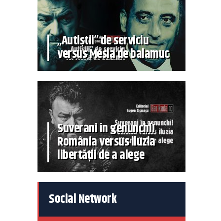
„Autiștii” de serviciu
versus Mesia de balamuc
Suverani în genunchi!
România versus iluzia
libertății de a alege
Social Network