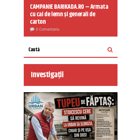
CAMPANIE BARIKADA.RO – Armata
cu cai de lemn și generali de
carton
0 Comentariu
Investigații