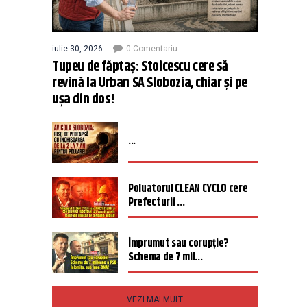
iulie 30, 2026
0 Comentariu
Tupeu de făptaș: Stoicescu cere să
revină la Urban SA Slobozia, chiar și pe
ușa din dos!
...
Poluatorul CLEAN CYCLO cere
Prefecturii ...
Împrumut sau corupție?
Schema de 7 mil...
VEZI MAI MULT