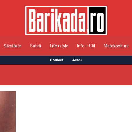
Sănătate
Satiră
Life+style
Info – Util
Motokooltura
Contact
Acasă