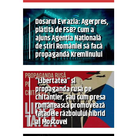
Dosarul Evrazia: Agerpres,
plătită de FSB? Cum a
ajuns Agenția Națională
de știri României să facă
propagandă Kremlinului
”Libertatea” și
propaganda rusă pe
chitanțier, sau cum presa
românească promovează
fațadele războiului hibrid
al Moscovei