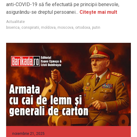
anti-COVID-19 să fie efectuată pe principii benevole,
asigurându-se dreptul persoanei...
Citește mai mult
Actualitate
biserica
,
conspiratii
,
moldova
,
moscova
,
ortodoxa
,
putin
noiembrie 21, 2025