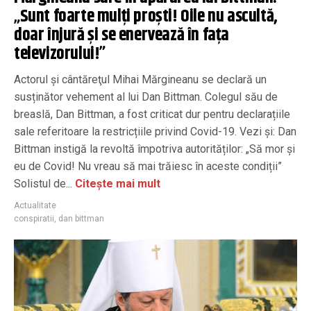
„Sunt foarte mulți proști! Oile nu ascultă,
doar înjură și se enervează în fața
televizorului!”
Actorul şi cântăreţul Mihai Mărgineanu se declară un
susținător vehement al lui Dan Bittman. Colegul său de
breaslă, Dan Bittman, a fost criticat dur pentru declarațiile
sale referitoare la restricțiile privind Covid-19. Vezi și: Dan
Bittman instigă la revoltă împotriva autorităților: „Să mor și
eu de Covid! Nu vreau să mai trăiesc în aceste condiții”
Solistul de...
Citește mai mult
Actualitate
conspiratii
,
dan bittman