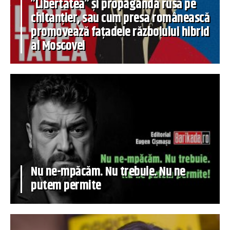
”Libertatea” și propaganda rusă pe
chitanțier, sau cum presa românească
promovează fațadele războiului hibrid
al Moscovei
Nu ne-mpăcăm. Nu trebuie. Nu ne
putem permite