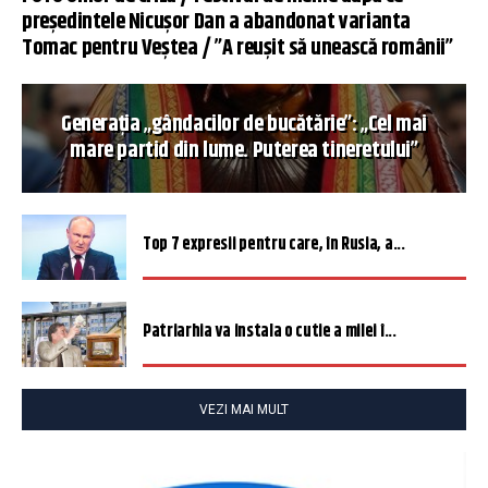
președintele Nicușor Dan a abandonat varianta
Tomac pentru Veștea / ”A reușit să unească românii”
Generația „gândacilor de bucătărie”: „Cel mai
mare partid din lume. Puterea tineretului”
Top 7 expresii pentru care, în Rusia, a...
Patriarhia va instala o cutie a milei î...
VEZI MAI MULT