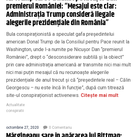
premierul României: “Mesajul este clar:
Administrația Trump consideră ilegale
alegerile prezidențiale din România”
Bula conspiraționistă a speculat gafa președintelui
american Donal Trump de la Consiliul pentru Pace reunit la
Washington, unde l-a numite pe Nicușor Dan “premierul
României”, drept o “desconsiderare subtilă și la obiect”
prin care administrația americană ar transmite nici mai mult
nici mai puțin mesajul că nu recunoaște alegerile
prezidențiale de anul trecut și că “președintele real – Călin
Georgescu – nu este încă în funcție”, după cum titrează
site-ul conspiraționist activenews.
Citește mai mult
Actualitate
conspiratii
octombrie 27, 2020
0 Comentariu
Mărgineanu sare în apărarea lui Bittman: