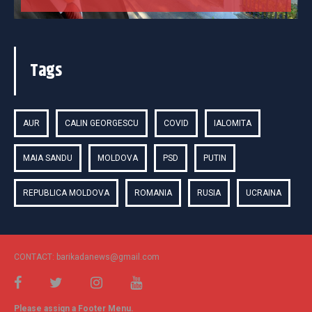
Tags
AUR
CALIN GEORGESCU
COVID
IALOMITA
MAIA SANDU
MOLDOVA
PSD
PUTIN
REPUBLICA MOLDOVA
ROMANIA
RUSIA
UCRAINA
CONTACT: barikadanews@gmail.com
Please assign a Footer Menu.