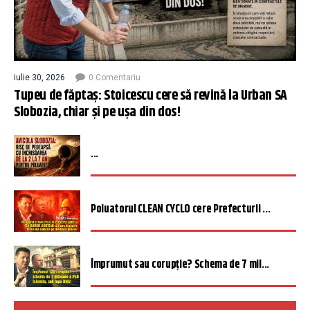
iulie 30, 2026
0 Comentariu
Tupeu de făptaș: Stoicescu cere să revină la Urban SA
Slobozia, chiar și pe ușa din dos!
...
Poluatorul CLEAN CYCLO cere Prefecturii ...
Împrumut sau corupție? Schema de 7 mil...