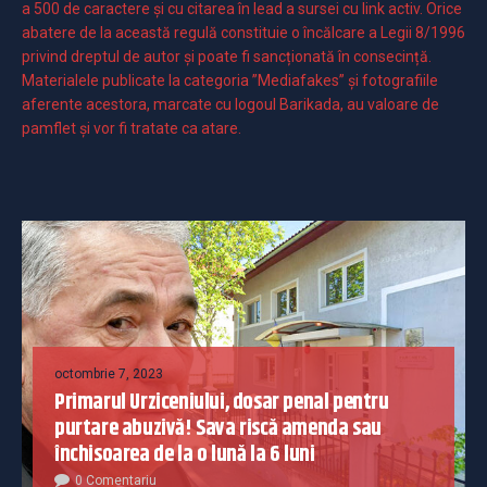
a 500 de caractere şi cu citarea în lead a sursei cu link activ. Orice
abatere de la această regulă constituie o încălcare a Legii 8/1996
privind dreptul de autor și poate fi sancționată în consecință.
Materialele publicate la categoria ”Mediafakes” și fotografiile
aferente acestora, marcate cu logoul Barikada, au valoare de
pamflet și vor fi tratate ca atare.
octombrie 7, 2023
Primarul Urziceniului, dosar penal pentru
purtare abuzivă! Sava riscă amenda sau
închisoarea de la o lună la 6 luni
0 Comentariu