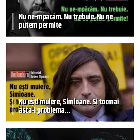
Nu ne-mpăcăm. Nu trebuie. Nu ne
putem permite
Nu ești muiere, Simioane. Și tocmai
asta-i problema…