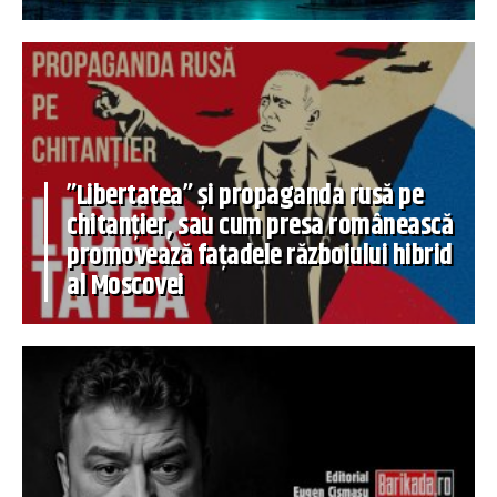
”Libertatea” și propaganda rusă pe
chitanțier, sau cum presa românească
promovează fațadele războiului hibrid
al Moscovei