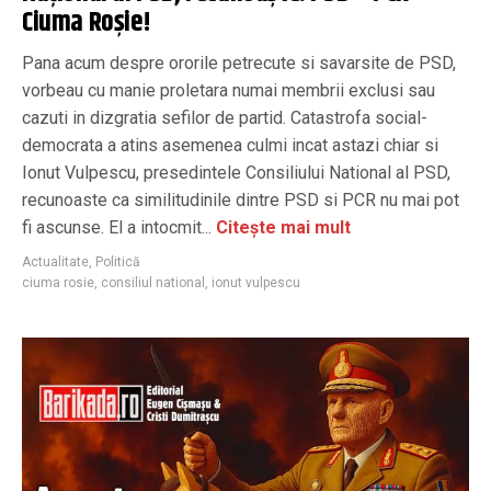
Ciuma Roșie!
Pana acum despre ororile petrecute si savarsite de PSD,
vorbeau cu manie proletara numai membrii exclusi sau
cazuti in dizgratia sefilor de partid. Catastrofa social-
democrata a atins asemenea culmi incat astazi chiar si
Ionut Vulpescu, presedintele Consiliului National al PSD,
recunoaste ca similitudinile dintre PSD si PCR nu mai pot
fi ascunse. El a intocmit...
Citește mai mult
Actualitate
,
Politică
ciuma rosie
,
consiliul national
,
ionut vulpescu