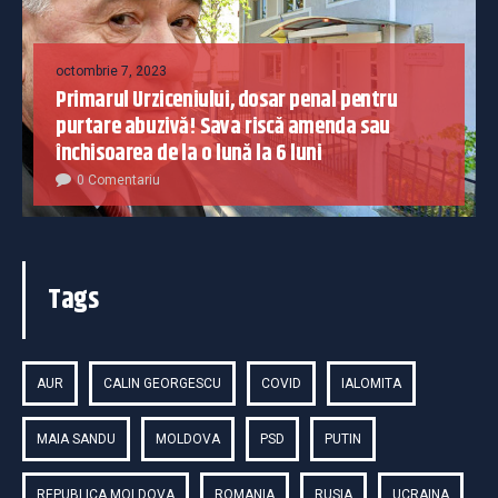
octombrie 7, 2023
Primarul Urziceniului, dosar penal pentru
purtare abuzivă! Sava riscă amenda sau
închisoarea de la o lună la 6 luni
0 Comentariu
Tags
AUR
CALIN GEORGESCU
COVID
IALOMITA
MAIA SANDU
MOLDOVA
PSD
PUTIN
REPUBLICA MOLDOVA
ROMANIA
RUSIA
UCRAINA