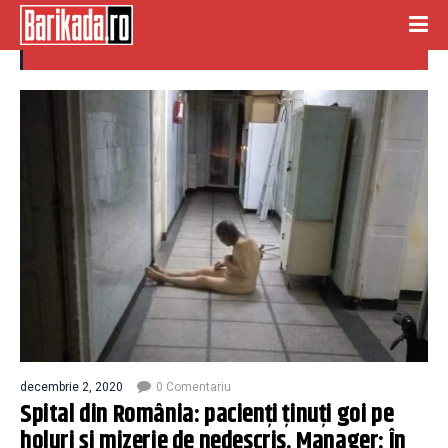
conditii mizere
decembrie 2, 2020
0 Comentariu
Spital din România: pacienți ținuți goi pe
holuri și mizerie de nedescris. Manager: În