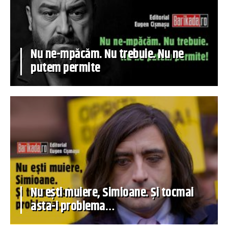
Nu ne-mpăcăm. Nu trebuie. Nu ne
putem permite
Nu ești muiere, Simioane. Și tocmai
asta-i problema…