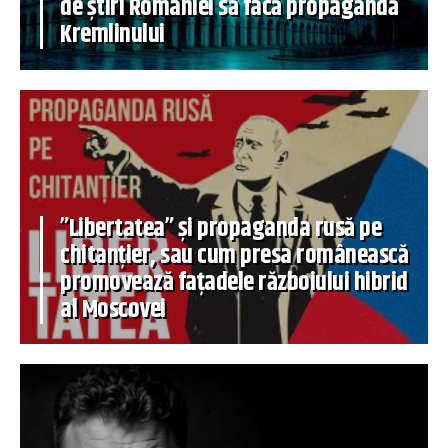
de știri României să facă propagandă
Kremlinului
”Libertatea” și propaganda rusă pe
chitanțier, sau cum presa românească
promovează fațadele războiului hibrid
al Moscovei