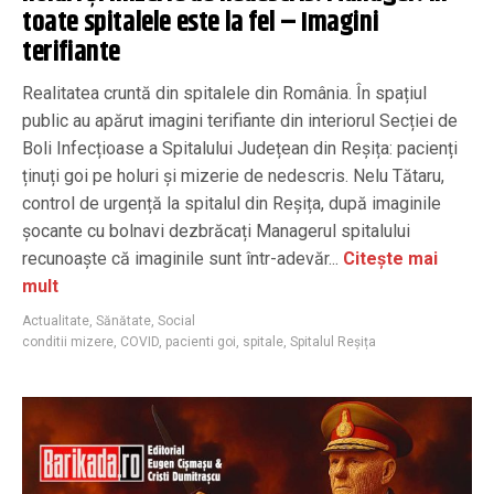
toate spitalele este la fel – Imagini
terifiante
Realitatea cruntă din spitalele din România. În spațiul
public au apărut imagini terifiante din interiorul Secției de
Boli Infecțioase a Spitalului Județean din Reșița: pacienți
ținuți goi pe holuri și mizerie de nedescris. Nelu Tătaru,
control de urgență la spitalul din Reșița, după imaginile
șocante cu bolnavi dezbrăcați Managerul spitalului
recunoaște că imaginile sunt într-adevăr...
Citește mai
mult
Actualitate
,
Sănătate
,
Social
conditii mizere
,
COVID
,
pacienti goi
,
spitale
,
Spitalul Reșița