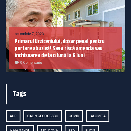
octombrie 7, 2023
Primarul Urziceniului, dosar penal pentru
purtare abuzivă! Sava riscă amenda sau
închisoarea de la o lună la 6 luni
0 Comentariu
Tags
AUR
CALIN GEORGESCU
COVID
IALOMITA
MAIA SANDU
MOLDOVA
PSD
PUTIN