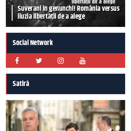
Suverani în genunchi! România versus
iluzia libertății de a alege
Social Network
Satiră