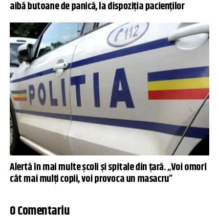
aibă butoane de panică, la dispoziția pacienților
Alertă în mai multe școli și spitale din țară. „Voi omorî
cât mai mulţi copii, voi provoca un masacru”
0 Comentariu