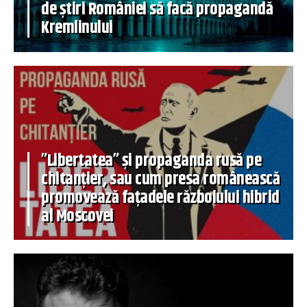
de știri României să facă propagandă
Kremlinului
”Libertatea” și propaganda rusă pe
chitanțier, sau cum presa românească
promovează fațadele războiului hibrid
al Moscovei