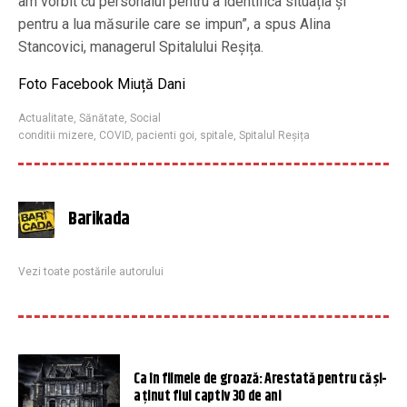
am vorbit cu personalul pentru a identifica situația și
pentru a lua măsurile care se impun”, a spus Alina
Stancovici, managerul Spitalului Reșița.
Foto Facebook Miuță Dani
Actualitate
,
Sănătate
,
Social
conditii mizere
,
COVID
,
pacienti goi
,
spitale
,
Spitalul Reșița
Barikada
Vezi toate postările autorului
Ca în filmele de groază: Arestată pentru că și-
a ținut fiul captiv 30 de ani