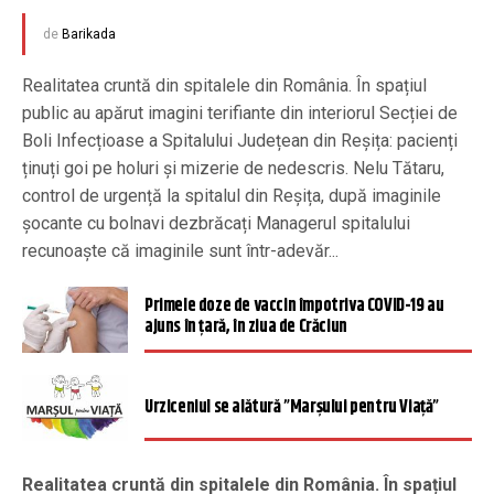
de
Barikada
Realitatea cruntă din spitalele din România. În spațiul
public au apărut imagini terifiante din interiorul Secției de
Boli Infecțioase a Spitalului Județean din Reșița: pacienți
ținuți goi pe holuri și mizerie de nedescris. Nelu Tătaru,
control de urgență la spitalul din Reșița, după imaginile
șocante cu bolnavi dezbrăcați Managerul spitalului
recunoaște că imaginile sunt într-adevăr...
Primele doze de vaccin împotriva COVID-19 au
ajuns în țară, în ziua de Crăciun
Urziceniul se alătură ”Marșului pentru Viață”
Realitatea cruntă din spitalele din România. În spațiul