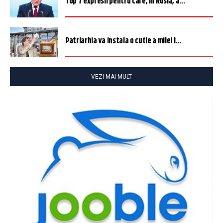
Top 7 expresii pentru care, în Rusia, a...
Patriarhia va instala o cutie a milei î...
VEZI MAI MULT