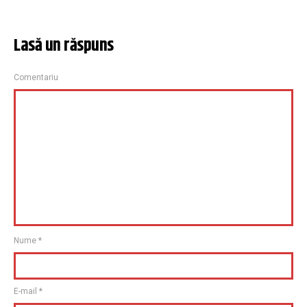
Lasă un răspuns
Comentariu
Nume
*
E-mail
*