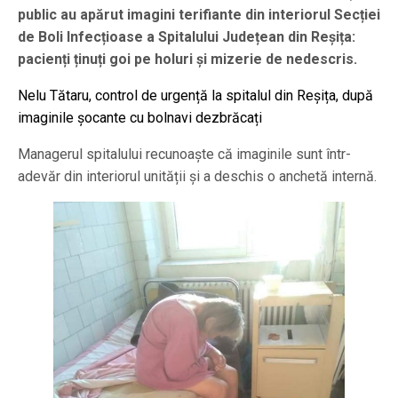
public au apărut imagini terifiante din interiorul Secției
de Boli Infecțioase a Spitalului Județean din Reșița:
pacienți ținuți goi pe holuri și mizerie de nedescris.
Nelu Tătaru, control de urgență la spitalul din Reșița, după
imaginile șocante cu bolnavi dezbrăcați
Managerul spitalului recunoaște că imaginile sunt într-
adevăr din interiorul unității și a deschis o anchetă internă.