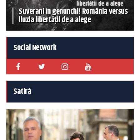
Suverani în genunchi! România versus
iluzia libertății de a alege
Social Network
Satiră