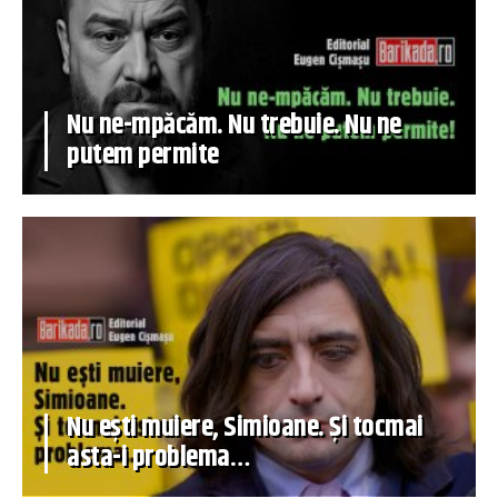
Nu ne-mpăcăm. Nu trebuie. Nu ne
putem permite
Nu ești muiere, Simioane. Și tocmai
asta-i problema…