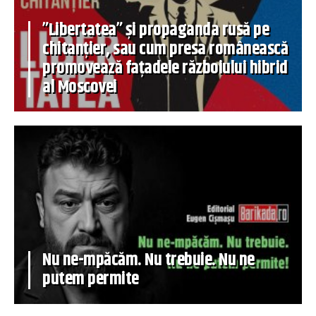
”Libertatea” și propaganda rusă pe
chitanțier, sau cum presa românească
promovează fațadele războiului hibrid
al Moscovei
Nu ne-mpăcăm. Nu trebuie. Nu ne
putem permite