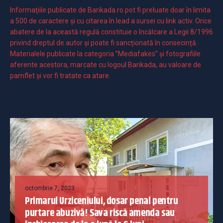
Informaţiile publicate de Barikada.ro pot fi preluate doar în limita
a 500 de caractere şi cu citarea în lead a sursei cu link activ. Orice
abatere de la această regulă constituie o încălcare a Legii 8/1996
privind dreptul de autor și poate fi sancționată în consecință.
Materialele publicate la categoria ”Mediafakes” și fotografiile
aferente acestora, marcate cu logoul Barikada, au valoare de
pamflet și vor fi tratate ca atare.
octombrie 7, 2023
Primarul Urziceniului, dosar penal pentru
purtare abuzivă! Sava riscă amenda sau