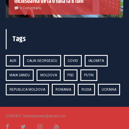
închisoarea de la o lună la 6 luni
0 Comentariu
Tags
AUR
CALIN GEORGESCU
COVID
IALOMITA
MAIA SANDU
MOLDOVA
PSD
PUTIN
REPUBLICA MOLDOVA
ROMANIA
RUSIA
UCRAINA
CONTACT: barikadanews@gmail.com