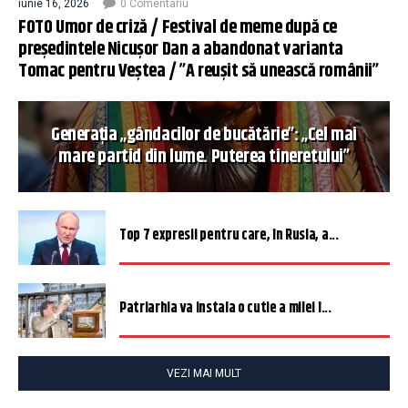
iunie 16, 2026
0 Comentariu
FOTO Umor de criză / Festival de meme după ce
președintele Nicușor Dan a abandonat varianta
Tomac pentru Veștea / ”A reușit să unească românii”
Generația „gândacilor de bucătărie”: „Cel mai
mare partid din lume. Puterea tineretului”
Top 7 expresii pentru care, în Rusia, a...
Patriarhia va instala o cutie a milei î...
VEZI MAI MULT