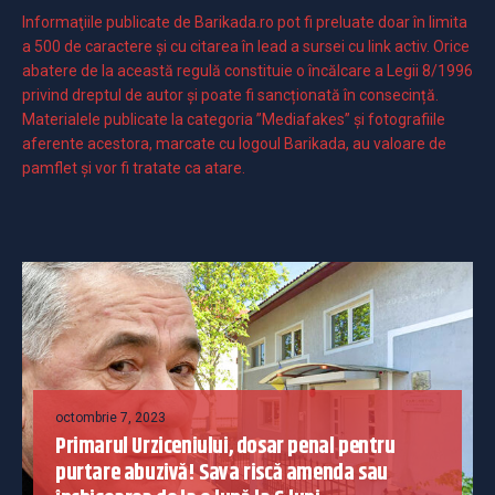
Informaţiile publicate de Barikada.ro pot fi preluate doar în limita
a 500 de caractere şi cu citarea în lead a sursei cu link activ. Orice
abatere de la această regulă constituie o încălcare a Legii 8/1996
privind dreptul de autor și poate fi sancționată în consecință.
Materialele publicate la categoria ”Mediafakes” și fotografiile
aferente acestora, marcate cu logoul Barikada, au valoare de
pamflet și vor fi tratate ca atare.
octombrie 7, 2023
Primarul Urziceniului, dosar penal pentru
purtare abuzivă! Sava riscă amenda sau