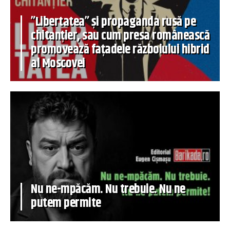
”Libertatea” și propaganda rusă pe
chitanțier, sau cum presa românească
promovează fațadele războiului hibrid
al Moscovei
Nu ne-mpăcăm. Nu trebuie. Nu ne
putem permite