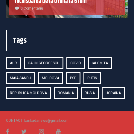
închisoarea de la o lună la 6 luni
0 Comentariu
Tags
AUR
CALIN GEORGESCU
COVID
IALOMITA
MAIA SANDU
MOLDOVA
PSD
PUTIN
REPUBLICA MOLDOVA
ROMANIA
RUSIA
UCRAINA
CONTACT: barikadanews@gmail.com