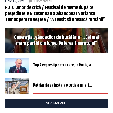
iunie 16, 2026
0 Comentariu
FOTO Umor de criză / Festival de meme după ce
președintele Nicușor Dan a abandonat varianta
Tomac pentru Veștea / ”A reușit să unească românii”
Generația „gândacilor de bucătărie”: „Cel mai
mare partid din lume. Puterea tineretului”
Top 7 expresii pentru care, în Rusia, a...
Patriarhia va instala o cutie a milei î...
VEZI MAI MULT